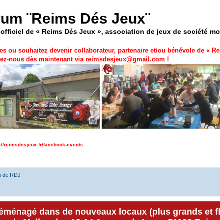
rum ¨Reims Dés Jeux¨
officiel de « Reims Dés Jeux », association de jeux de société m
es ou souhaitez devenir collaborateur, partenaire et/ou bénévole de «
Re
ez-nous dès maintenant via
reimsdesjeux@gmail.com
!
p://reimsdesjeux.fr/facebook-events
a de RDJ
déménagé dans de nouveaux locaux (plus grands et f