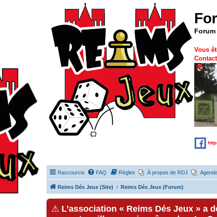
Fo
Forum 
Vous êt
Contact
htt
Raccourcis
FAQ
Règles
À propos de RDJ
Agend
Reims Dés Jeux (Site)
Reims Dés Jeux (Forum)
⚠
L’association « Reims Dés Jeux » a 