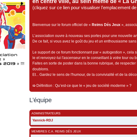
en centre ville, au sein même de « La G
(cliquez sur ce lien pour visualiser l'emplacement 
Bienvenue sur le forum officiel de «
Reims Dés Jeux
», associ
L’association ouvre à nouveau ses portes pour une nouvelle 
De ce fait, si vous avez le goût du jeu et un enthousiasme sans 
Le support de ce forum fonctionnant par « autogestion », cela s
le et renvoyez-lui l'ascenseur en le conseillant à votre tour ou 
Faites en sorte de poster dans la bonne rubrique, de respecter l
doublons.
Et... Gardez le sens de l'humour, de la convivialité et de la dé
➯
Définition : Qu’est-ce que le « jeu de société moderne » ?
L’équipe
ADMINISTRATEURS
Yannick-RDJ
MEMBRES C.A. REIMS DÉS JEUX