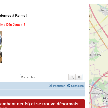
odernes à Reims !
ims Dés Jeux
» ?
Rechercher
Recherche avancé
Inscription
Connexion
lambant neufs) et se trouve désormais