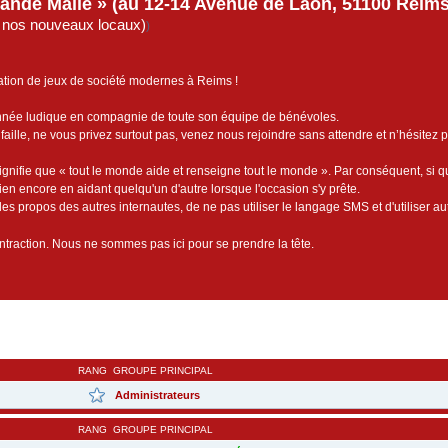
rande Malle » (au 12-14 Avenue de Laon, 51100 Reims)
de nos nouveaux locaux)
)
ation de jeux de société modernes à Reims !
année ludique en compagnie de toute son équipe de bénévoles.
faille, ne vous privez surtout pas, venez nous rejoindre sans attendre et n’hésitez 
ignifie que « tout le monde aide et renseigne tout le monde ». Par conséquent, si 
bien encore en aidant quelqu'un d'autre lorsque l'occasion s'y prête.
es propos des autres internautes, de ne pas utiliser le langage SMS et d'utiliser au
contraction. Nous ne sommes pas ici pour se prendre la tête.
RANG
GROUPE PRINCIPAL
Administrateurs
RANG
GROUPE PRINCIPAL