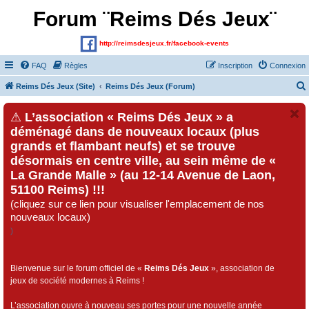
Forum ¨Reims Dés Jeux¨
http://reimsdesjeux.fr/facebook-events
FAQ
Règles
Inscription
Connexion
Reims Dés Jeux (Site)
Reims Dés Jeux (Forum)
⚠
L’association « Reims Dés Jeux » a
déménagé dans de nouveaux locaux (plus
grands et flambant neufs) et se trouve
désormais en centre ville, au sein même de «
La Grande Malle » (au 12-14 Avenue de Laon,
51100 Reims) !!!
(cliquez sur ce lien pour visualiser l'emplacement de nos
nouveaux locaux)
)
Bienvenue sur le forum officiel de «
Reims Dés Jeux
», association de
jeux de société modernes à Reims !
L’association ouvre à nouveau ses portes pour une nouvelle année