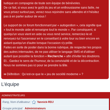
ludique en compagnie de toute son équipe de bénévoles.
De ce fait, si vous avez le goût du jeu et un enthousiasme sans faille, ne
vous privez surtout pas, venez nous rejoindre sans attendre et n’hésitez
pas à en parler autour de vous !
Le support de ce forum fonctionnant par « autogestion », cela signifie que
« tout le monde aide et renseigne tout le monde ». Par conséquent, si
quelqu'un vous vient en aide ou vous rend service, remerciez-le et
renvoyez-lui l'ascenseur en le conseillant à votre tour ou bien encore en
aidant quelqu'un d'autre lorsque l'occasion s'y prête.
Faites en sorte de poster dans la bonne rubrique, de respecter les propos
des autres internautes, de ne pas utiliser le langage SMS et d'utiliser
autant que possible la fonction «
Recherche
» afin d'éviter les doublons.
Et... Gardez le sens de l'humour, de la convivialité et de la décontraction.
Nous ne sommes pas ici pour se prendre la tête.
➯
Définition : Qu’est-ce que le « jeu de société moderne » ?
L’équipe
ADMINISTRATEURS
Rang, Nom d’utilisateur
Yannick-RDJ
Groupe principal
Administrateurs