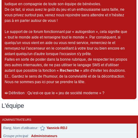
ludique en compagnie de toute son équipe de bénévoles.
De ce fait, si vous avez le goût du jeu et un enthousiasme sans faille, ne
vous privez surtout pas, venez nous rejoindre sans attendre et n’hésitez
pas à en parler autour de vous !
Le support de ce forum fonctionnant par « autogestion », cela signifie que
« tout le monde aide et renseigne tout le monde ». Par conséquent, si
quelqu'un vous vient en aide ou vous rend service, remerciez-le et
renvoyez-lui l'ascenseur en le conseillant à votre tour ou bien encore en
aidant quelqu'un d'autre lorsque l'occasion s'y prête.
Faites en sorte de poster dans la bonne rubrique, de respecter les propos
des autres internautes, de ne pas utiliser le langage SMS et d'utiliser
autant que possible la fonction «
Recherche
» afin d'éviter les doublons.
Et... Gardez le sens de l'humour, de la convivialité et de la décontraction.
Nous ne sommes pas ici pour se prendre la tête.
➯
Définition : Qu’est-ce que le « jeu de société moderne » ?
L’équipe
ADMINISTRATEURS
Rang, Nom d’utilisateur
Yannick-RDJ
Groupe principal
Administrateurs