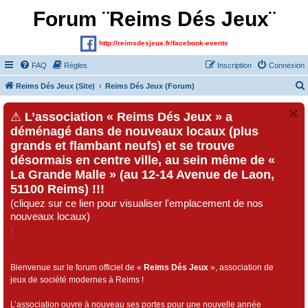
Forum ¨Reims Dés Jeux¨
http://reimsdesjeux.fr/facebook-events
FAQ
Règles
Inscription
Connexion
Reims Dés Jeux (Site)
Reims Dés Jeux (Forum)
⚠
L’association « Reims Dés Jeux » a
déménagé dans de nouveaux locaux (plus
grands et flambant neufs) et se trouve
désormais en centre ville, au sein même de «
La Grande Malle » (au 12-14 Avenue de Laon,
51100 Reims) !!!
(cliquez sur ce lien pour visualiser l'emplacement de nos
nouveaux locaux)
)
Bienvenue sur le forum officiel de «
Reims Dés Jeux
», association de
jeux de société modernes à Reims !
L’association ouvre à nouveau ses portes pour une nouvelle année