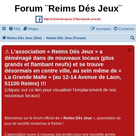
Forum ¨Reims Dés Jeux¨
http://reimsdesjeux.fr/facebook-events
FAQ
Règles
Inscription
Connexion
Reims Dés Jeux (Site)
Reims Dés Jeux (Forum)
⚠
L’association « Reims Dés Jeux » a
déménagé dans de nouveaux locaux (plus
grands et flambant neufs) et se trouve
désormais en centre ville, au sein même de «
La Grande Malle » (au 12-14 Avenue de Laon,
51100 Reims) !!!
(cliquez sur ce lien pour visualiser l'emplacement de nos
nouveaux locaux)
)
Bienvenue sur le forum officiel de «
Reims Dés Jeux
», association de
jeux de société modernes à Reims !
L’association ouvre à nouveau ses portes pour une nouvelle année