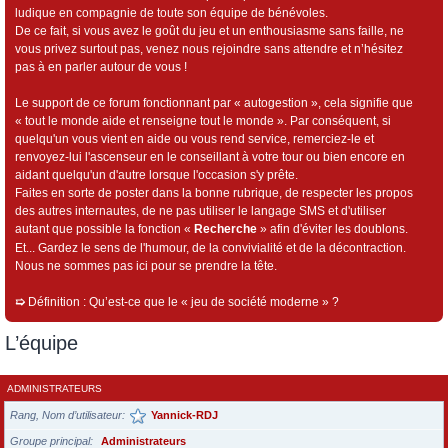
ludique en compagnie de toute son équipe de bénévoles.
De ce fait, si vous avez le goût du jeu et un enthousiasme sans faille, ne
vous privez surtout pas, venez nous rejoindre sans attendre et n’hésitez
pas à en parler autour de vous !
Le support de ce forum fonctionnant par « autogestion », cela signifie que
« tout le monde aide et renseigne tout le monde ». Par conséquent, si
quelqu'un vous vient en aide ou vous rend service, remerciez-le et
renvoyez-lui l'ascenseur en le conseillant à votre tour ou bien encore en
aidant quelqu'un d'autre lorsque l'occasion s'y prête.
Faites en sorte de poster dans la bonne rubrique, de respecter les propos
des autres internautes, de ne pas utiliser le langage SMS et d'utiliser
autant que possible la fonction «
Recherche
» afin d'éviter les doublons.
Et... Gardez le sens de l'humour, de la convivialité et de la décontraction.
Nous ne sommes pas ici pour se prendre la tête.
➯
Définition : Qu’est-ce que le « jeu de société moderne » ?
L’équipe
ADMINISTRATEURS
Rang, Nom d’utilisateur
Yannick-RDJ
Groupe principal
Administrateurs