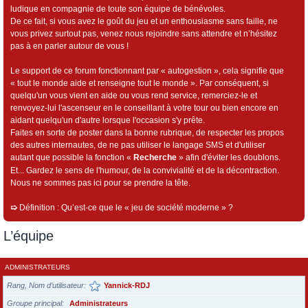
ludique en compagnie de toute son équipe de bénévoles.
De ce fait, si vous avez le goût du jeu et un enthousiasme sans faille, ne
vous privez surtout pas, venez nous rejoindre sans attendre et n’hésitez
pas à en parler autour de vous !
Le support de ce forum fonctionnant par « autogestion », cela signifie que
« tout le monde aide et renseigne tout le monde ». Par conséquent, si
quelqu'un vous vient en aide ou vous rend service, remerciez-le et
renvoyez-lui l'ascenseur en le conseillant à votre tour ou bien encore en
aidant quelqu'un d'autre lorsque l'occasion s'y prête.
Faites en sorte de poster dans la bonne rubrique, de respecter les propos
des autres internautes, de ne pas utiliser le langage SMS et d'utiliser
autant que possible la fonction «
Recherche
» afin d'éviter les doublons.
Et... Gardez le sens de l'humour, de la convivialité et de la décontraction.
Nous ne sommes pas ici pour se prendre la tête.
➯
Définition : Qu’est-ce que le « jeu de société moderne » ?
L’équipe
ADMINISTRATEURS
Rang, Nom d’utilisateur
Yannick-RDJ
Groupe principal
Administrateurs