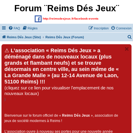
Forum ¨Reims Dés Jeux¨
http://reimsdesjeux.fr/facebook-events
FAQ
Règles
Inscription
Connexion
Reims Dés Jeux (Site)
Reims Dés Jeux (Forum)
⚠
L’association « Reims Dés Jeux » a
déménagé dans de nouveaux locaux (plus
grands et flambant neufs) et se trouve
désormais en centre ville, au sein même de «
La Grande Malle » (au 12-14 Avenue de Laon,
51100 Reims) !!!
(cliquez sur ce lien pour visualiser l'emplacement de nos
nouveaux locaux)
)
Bienvenue sur le forum officiel de «
Reims Dés Jeux
», association de
jeux de société modernes à Reims !
L’association ouvre à nouveau ses portes pour une nouvelle année