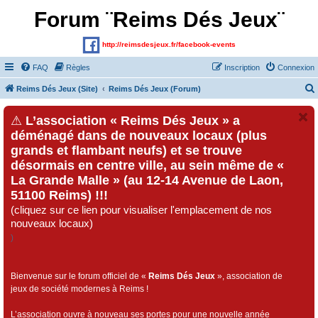
Forum ¨Reims Dés Jeux¨
http://reimsdesjeux.fr/facebook-events
FAQ
Règles
Inscription
Connexion
Reims Dés Jeux (Site)
Reims Dés Jeux (Forum)
⚠
L’association « Reims Dés Jeux » a
déménagé dans de nouveaux locaux (plus
grands et flambant neufs) et se trouve
désormais en centre ville, au sein même de «
La Grande Malle » (au 12-14 Avenue de Laon,
51100 Reims) !!!
(cliquez sur ce lien pour visualiser l'emplacement de nos
nouveaux locaux)
)
Bienvenue sur le forum officiel de «
Reims Dés Jeux
», association de
jeux de société modernes à Reims !
L’association ouvre à nouveau ses portes pour une nouvelle année