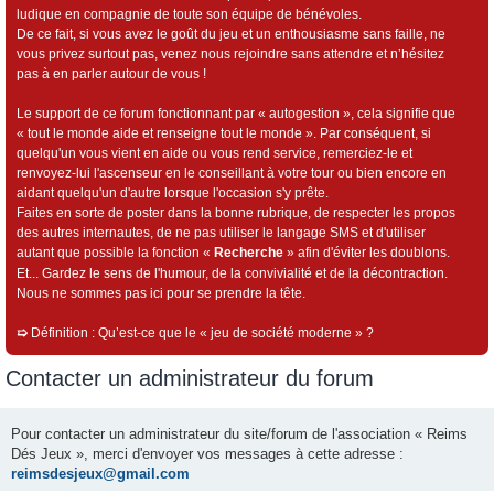
ludique en compagnie de toute son équipe de bénévoles.
De ce fait, si vous avez le goût du jeu et un enthousiasme sans faille, ne
vous privez surtout pas, venez nous rejoindre sans attendre et n’hésitez
pas à en parler autour de vous !
Le support de ce forum fonctionnant par « autogestion », cela signifie que
« tout le monde aide et renseigne tout le monde ». Par conséquent, si
quelqu'un vous vient en aide ou vous rend service, remerciez-le et
renvoyez-lui l'ascenseur en le conseillant à votre tour ou bien encore en
aidant quelqu'un d'autre lorsque l'occasion s'y prête.
Faites en sorte de poster dans la bonne rubrique, de respecter les propos
des autres internautes, de ne pas utiliser le langage SMS et d'utiliser
autant que possible la fonction «
Recherche
» afin d'éviter les doublons.
Et... Gardez le sens de l'humour, de la convivialité et de la décontraction.
Nous ne sommes pas ici pour se prendre la tête.
➯
Définition : Qu’est-ce que le « jeu de société moderne » ?
Contacter un administrateur du forum
Pour contacter un administrateur du site/forum de l'association « Reims
Dés Jeux », merci d'envoyer vos messages à cette adresse :
reimsdesjeux@gmail.com