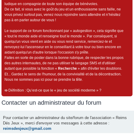
ludique en compagnie de toute son équipe de bénévoles.
De ce fait, si vous avez le goût du jeu et un enthousiasme sans faille, ne
vous privez surtout pas, venez nous rejoindre sans attendre et n’hésitez
pas à en parler autour de vous !
Le support de ce forum fonctionnant par « autogestion », cela signifie que
« tout le monde aide et renseigne tout le monde ». Par conséquent, si
quelqu'un vous vient en aide ou vous rend service, remerciez-le et
renvoyez-lui l'ascenseur en le conseillant à votre tour ou bien encore en
aidant quelqu'un d'autre lorsque l'occasion s'y prête.
Faites en sorte de poster dans la bonne rubrique, de respecter les propos
des autres internautes, de ne pas utiliser le langage SMS et d'utiliser
autant que possible la fonction «
Recherche
» afin d'éviter les doublons.
Et... Gardez le sens de l'humour, de la convivialité et de la décontraction.
Nous ne sommes pas ici pour se prendre la tête.
➯
Définition : Qu’est-ce que le « jeu de société moderne » ?
Contacter un administrateur du forum
Pour contacter un administrateur du site/forum de l'association « Reims
Dés Jeux », merci d'envoyer vos messages à cette adresse :
reimsdesjeux@gmail.com