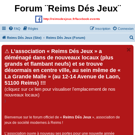
Forum ¨Reims Dés Jeux¨
http://reimsdesjeux.fr/facebook-events
FAQ
Règles
Inscription
Connexion
Reims Dés Jeux (Site)
Reims Dés Jeux (Forum)
⚠
L’association « Reims Dés Jeux » a
déménagé dans de nouveaux locaux (plus
grands et flambant neufs) et se trouve
désormais en centre ville, au sein même de «
La Grande Malle » (au 12-14 Avenue de Laon,
51100 Reims) !!!
(cliquez sur ce lien pour visualiser l'emplacement de nos
nouveaux locaux)
)
Bienvenue sur le forum officiel de «
Reims Dés Jeux
», association de
jeux de société modernes à Reims !
L’association ouvre à nouveau ses portes pour une nouvelle année