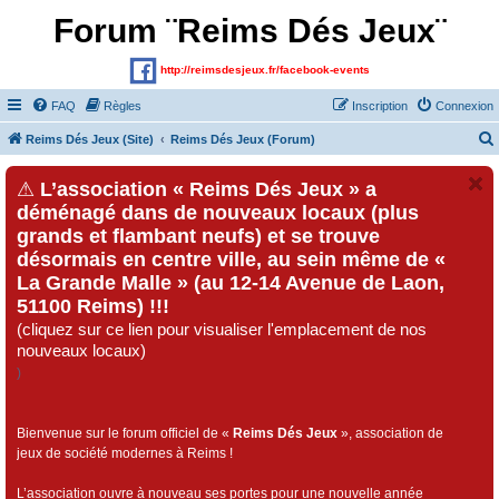
Forum ¨Reims Dés Jeux¨
http://reimsdesjeux.fr/facebook-events
FAQ
Règles
Inscription
Connexion
Reims Dés Jeux (Site)
Reims Dés Jeux (Forum)
⚠
L’association « Reims Dés Jeux » a
déménagé dans de nouveaux locaux (plus
grands et flambant neufs) et se trouve
désormais en centre ville, au sein même de «
La Grande Malle » (au 12-14 Avenue de Laon,
51100 Reims) !!!
(cliquez sur ce lien pour visualiser l'emplacement de nos
nouveaux locaux)
)
Bienvenue sur le forum officiel de «
Reims Dés Jeux
», association de
jeux de société modernes à Reims !
L’association ouvre à nouveau ses portes pour une nouvelle année