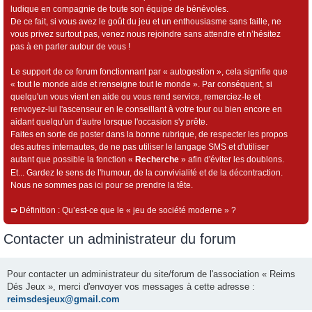
ludique en compagnie de toute son équipe de bénévoles.
De ce fait, si vous avez le goût du jeu et un enthousiasme sans faille, ne
vous privez surtout pas, venez nous rejoindre sans attendre et n’hésitez
pas à en parler autour de vous !
Le support de ce forum fonctionnant par « autogestion », cela signifie que
« tout le monde aide et renseigne tout le monde ». Par conséquent, si
quelqu'un vous vient en aide ou vous rend service, remerciez-le et
renvoyez-lui l'ascenseur en le conseillant à votre tour ou bien encore en
aidant quelqu'un d'autre lorsque l'occasion s'y prête.
Faites en sorte de poster dans la bonne rubrique, de respecter les propos
des autres internautes, de ne pas utiliser le langage SMS et d'utiliser
autant que possible la fonction «
Recherche
» afin d'éviter les doublons.
Et... Gardez le sens de l'humour, de la convivialité et de la décontraction.
Nous ne sommes pas ici pour se prendre la tête.
➯
Définition : Qu’est-ce que le « jeu de société moderne » ?
Contacter un administrateur du forum
Pour contacter un administrateur du site/forum de l'association « Reims
Dés Jeux », merci d'envoyer vos messages à cette adresse :
reimsdesjeux@gmail.com