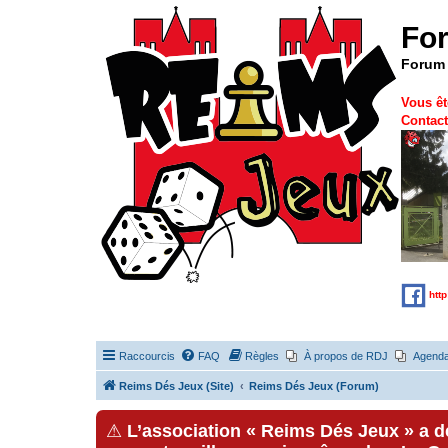
Fo
Forum 
Vous êt
Contact
htt
Raccourcis
FAQ
Règles
À propos de RDJ
Agend
Reims Dés Jeux (Site)
Reims Dés Jeux (Forum)
⚠
L’association « Reims Dés Jeux » a 