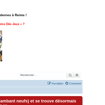
odernes à Reims !
ims Dés Jeux
» ?
Rechercher
Recherche avancé
Inscription
Connexion
lambant neufs) et se trouve désormais