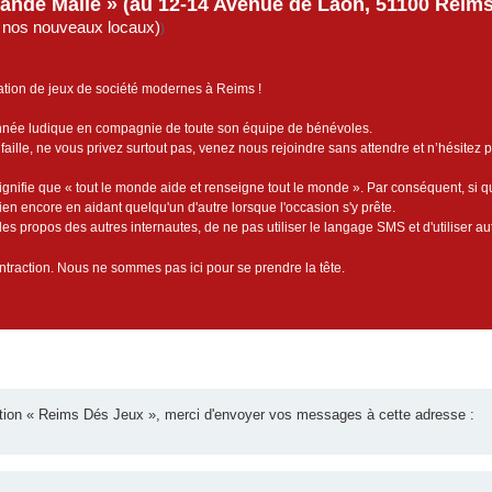
rande Malle » (au 12-14 Avenue de Laon, 51100 Reims)
de nos nouveaux locaux)
)
ation de jeux de société modernes à Reims !
année ludique en compagnie de toute son équipe de bénévoles.
faille, ne vous privez surtout pas, venez nous rejoindre sans attendre et n’hésitez 
ignifie que « tout le monde aide et renseigne tout le monde ». Par conséquent, si 
bien encore en aidant quelqu'un d'autre lorsque l'occasion s'y prête.
es propos des autres internautes, de ne pas utiliser le langage SMS et d'utiliser au
contraction. Nous ne sommes pas ici pour se prendre la tête.
iation « Reims Dés Jeux », merci d'envoyer vos messages à cette adresse :