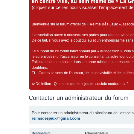
en centre ville, au sein même de « La G
(cliquez sur ce lien pour visualiser l'emplacement 
Bienvenue sur le forum officiel de «
Reims Dés Jeux
», associ
L’association ouvre à nouveau ses portes pour une nouvelle 
De ce fait, si vous avez le goût du jeu et un enthousiasme sans 
Le support de ce forum fonctionnant par « autogestion », cela s
le et renvoyez-lui l'ascenseur en le conseillant à votre tour ou 
Faites en sorte de poster dans la bonne rubrique, de respecter l
doublons.
Et... Gardez le sens de l'humour, de la convivialité et de la dé
➯
Définition : Qu’est-ce que le « jeu de société moderne » ?
Contacter un administrateur du forum
Pour contacter un administrateur du site/forum de l'assoc
reimsdesjeux@gmail.com
Destinataire :
Administrateur