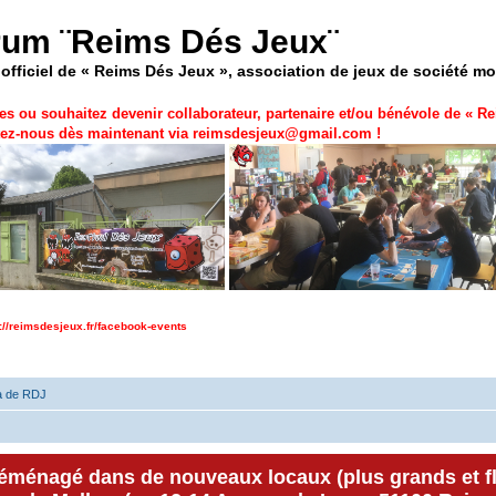
rum ¨Reims Dés Jeux¨
officiel de « Reims Dés Jeux », association de jeux de société m
es ou souhaitez devenir collaborateur, partenaire et/ou bénévole de «
Re
ez-nous dès maintenant via
reimsdesjeux@gmail.com
!
p://reimsdesjeux.fr/facebook-events
a de RDJ
déménagé dans de nouveaux locaux (plus grands et f