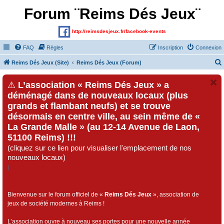
Forum ¨Reims Dés Jeux¨
http://reimsdesjeux.fr/facebook-events
FAQ
Règles
Inscription
Connexion
Reims Dés Jeux (Site)
Reims Dés Jeux (Forum)
⚠
L’association « Reims Dés Jeux » a
déménagé dans de nouveaux locaux (plus
grands et flambant neufs) et se trouve
désormais en centre ville, au sein même de «
La Grande Malle » (au 12-14 Avenue de Laon,
51100 Reims) !!!
(cliquez sur ce lien pour visualiser l'emplacement de nos
nouveaux locaux)
)
Bienvenue sur le forum officiel de «
Reims Dés Jeux
», association de
jeux de société modernes à Reims !
L’association ouvre à nouveau ses portes pour une nouvelle année