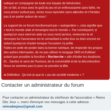
ludique en compagnie de toute son équipe de bénévoles.
De ce fait, si vous avez le goût du jeu et un enthousiasme sans faille, ne
vous privez surtout pas, venez nous rejoindre sans attendre et n’hésitez
pas à en parler autour de vous !
Le support de ce forum fonctionnant par « autogestion », cela signifie que
« tout le monde aide et renseigne tout le monde ». Par conséquent, si
quelqu'un vous vient en aide ou vous rend service, remerciez-le et
renvoyez-lui l'ascenseur en le conseillant à votre tour ou bien encore en
aidant quelqu'un d'autre lorsque l'occasion s'y prête.
Faites en sorte de poster dans la bonne rubrique, de respecter les propos
des autres internautes, de ne pas utiliser le langage SMS et d'utiliser
autant que possible la fonction «
Recherche
» afin d'éviter les doublons.
Et... Gardez le sens de l'humour, de la convivialité et de la décontraction.
Nous ne sommes pas ici pour se prendre la tête.
➯
Définition : Qu’est-ce que le « jeu de société moderne » ?
Contacter un administrateur du forum
Pour contacter un administrateur du site/forum de l'association « Reims
Dés Jeux », merci d'envoyer vos messages à cette adresse :
reimsdesjeux@gmail.com