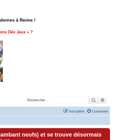
odernes à Reims !
ims Dés Jeux
» ?
Rechercher
Recherche avancé
Inscription
Connexion
lambant neufs) et se trouve désormais