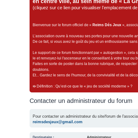
en centre ville, au sein même de « La G
(cliquez sur ce lien pour visualiser l'emplacement 
Bienvenue sur le forum officiel de «
Reims Dés Jeux
», associ
L’association ouvre à nouveau ses portes pour une nouvelle 
De ce fait, si vous avez le goût du jeu et un enthousiasme sans 
Le support de ce forum fonctionnant par « autogestion », cela s
le et renvoyez-lui l'ascenseur en le conseillant à votre tour ou 
Faites en sorte de poster dans la bonne rubrique, de respecter l
doublons.
Et... Gardez le sens de l'humour, de la convivialité et de la dé
➯
Définition : Qu’est-ce que le « jeu de société moderne » ?
Contacter un administrateur du forum
Pour contacter un administrateur du site/forum de l'assoc
reimsdesjeux@gmail.com
Destinataire :
Administrateur