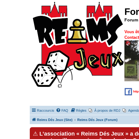
Fo
Forum 
Vous êt
Contact
htt
Raccourcis
FAQ
Règles
À propos de RDJ
Agend
Reims Dés Jeux (Site)
Reims Dés Jeux (Forum)
⚠
L’association « Reims Dés Jeux » a 