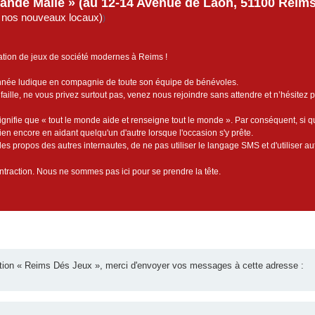
rande Malle » (au 12-14 Avenue de Laon, 51100 Reims)
de nos nouveaux locaux)
)
ation de jeux de société modernes à Reims !
année ludique en compagnie de toute son équipe de bénévoles.
faille, ne vous privez surtout pas, venez nous rejoindre sans attendre et n’hésitez 
ignifie que « tout le monde aide et renseigne tout le monde ». Par conséquent, si 
bien encore en aidant quelqu'un d'autre lorsque l'occasion s'y prête.
es propos des autres internautes, de ne pas utiliser le langage SMS et d'utiliser au
contraction. Nous ne sommes pas ici pour se prendre la tête.
iation « Reims Dés Jeux », merci d'envoyer vos messages à cette adresse :