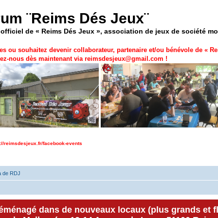
rum ¨Reims Dés Jeux¨
officiel de « Reims Dés Jeux », association de jeux de société m
es ou souhaitez devenir collaborateur, partenaire et/ou bénévole de «
Re
ez-nous dès maintenant via
reimsdesjeux@gmail.com
!
p://reimsdesjeux.fr/facebook-events
a de RDJ
déménagé dans de nouveaux locaux (plus grands et f