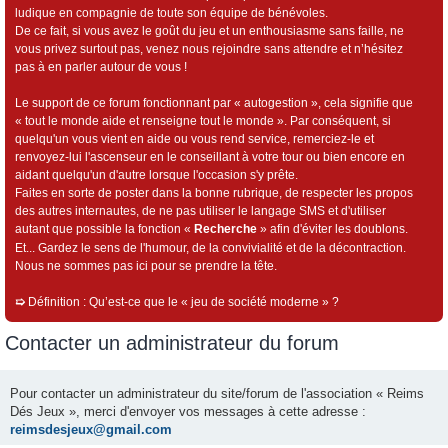
ludique en compagnie de toute son équipe de bénévoles.
De ce fait, si vous avez le goût du jeu et un enthousiasme sans faille, ne
vous privez surtout pas, venez nous rejoindre sans attendre et n’hésitez
pas à en parler autour de vous !
Le support de ce forum fonctionnant par « autogestion », cela signifie que
« tout le monde aide et renseigne tout le monde ». Par conséquent, si
quelqu'un vous vient en aide ou vous rend service, remerciez-le et
renvoyez-lui l'ascenseur en le conseillant à votre tour ou bien encore en
aidant quelqu'un d'autre lorsque l'occasion s'y prête.
Faites en sorte de poster dans la bonne rubrique, de respecter les propos
des autres internautes, de ne pas utiliser le langage SMS et d'utiliser
autant que possible la fonction «
Recherche
» afin d'éviter les doublons.
Et... Gardez le sens de l'humour, de la convivialité et de la décontraction.
Nous ne sommes pas ici pour se prendre la tête.
➯
Définition : Qu’est-ce que le « jeu de société moderne » ?
Contacter un administrateur du forum
Pour contacter un administrateur du site/forum de l'association « Reims
Dés Jeux », merci d'envoyer vos messages à cette adresse :
reimsdesjeux@gmail.com