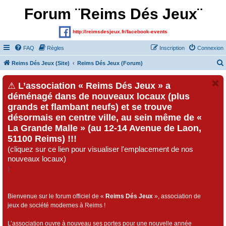
Forum ¨Reims Dés Jeux¨
http://reimsdesjeux.fr/facebook-events
FAQ
Règles
Inscription
Connexion
Reims Dés Jeux (Site)
Reims Dés Jeux (Forum)
⚠
L’association « Reims Dés Jeux » a
déménagé dans de nouveaux locaux (plus
grands et flambant neufs) et se trouve
désormais en centre ville, au sein même de «
La Grande Malle » (au 12-14 Avenue de Laon,
51100 Reims) !!!
(cliquez sur ce lien pour visualiser l'emplacement de nos
nouveaux locaux)
)
Bienvenue sur le forum officiel de «
Reims Dés Jeux
», association de
jeux de société modernes à Reims !
L’association ouvre à nouveau ses portes pour une nouvelle année