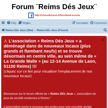
Forum ¨Reims Dés Jeux¨
http://reimsdesjeux.fr/facebook-events
FAQ
Règles
Inscription
Connexion
Reims Dés Jeux (Site)
Reims Dés Jeux (Forum)
⚠
L’association « Reims Dés Jeux » a
déménagé dans de nouveaux locaux (plus
grands et flambant neufs) et se trouve
désormais en centre ville, au sein même de «
La Grande Malle » (au 12-14 Avenue de Laon,
51100 Reims) !!!
(cliquez sur ce lien pour visualiser l'emplacement de nos
nouveaux locaux)
)
Bienvenue sur le forum officiel de «
Reims Dés Jeux
», association de
jeux de société modernes à Reims !
L’association ouvre à nouveau ses portes pour une nouvelle année