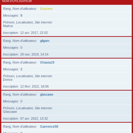
NOM D’UTILISATEUR
Rang, Nom d’utilisateur
Guizmo
Messages
8
Prénom, Localisation, Site internet
Maëva
Inscription
12 avr. 2017, 22:02
Rang, Nom d’utilisateur
gilgam
Messages
0
Inscription
29 nov. 2019, 14:14
Rang, Nom d’utilisateur
Ghasta19
Messages
2
Prénom, Localisation, Site internet
Dorice
Inscription
12 févr. 2022, 18:06
Rang, Nom d’utilisateur
gbezawe
Messages
0
Prénom, Localisation, Site internet
Gbezawe
Inscription
07 avr. 2022, 13:32
Rang, Nom d’utilisateur
Ganrence58