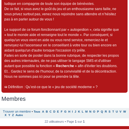
ludique en compagnie de toute son équipe de bénévoles.
De ce fait, si vous avez le goût du jeu et un enthousiasme sans faille, ne
vous privez surtout pas, venez nous rejoindre sans attendre et n’hésitez
pas à en parler autour de vous !
Le support de ce forum fonctionnant par « autogestion », cela signifie que
« tout le monde aide et renseigne tout le monde ». Par conséquent, si
quelqu'un vous vient en aide ou vous rend service, remerciez-le et
renvoyez-lui l'ascenseur en le conseillant à votre tour ou bien encore en
aidant quelqu'un d'autre lorsque l'occasion s'y prête.
Faites en sorte de poster dans la bonne rubrique, de respecter les propos
des autres internautes, de ne pas utiliser le langage SMS et d'utiliser
autant que possible la fonction «
Recherche
» afin d'éviter les doublons.
Et... Gardez le sens de l'humour, de la convivialité et de la décontraction.
Nous ne sommes pas ici pour se prendre la tête.
➯
Définition : Qu’est-ce que le « jeu de société moderne » ?
Membres
Trouver un membre
•
Tous
A
B
C
D
E
F
G
H
I
J
K
L
M
N
O
P
Q
R
S
T
U
V
W
X
Y
Z
Autre
22 utilisateurs • Page
1
sur
1