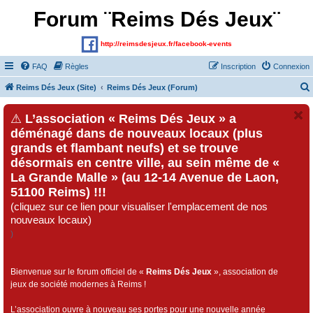
Forum ¨Reims Dés Jeux¨
http://reimsdesjeux.fr/facebook-events
FAQ
Règles
Inscription
Connexion
Reims Dés Jeux (Site)
Reims Dés Jeux (Forum)
⚠
L’association « Reims Dés Jeux » a
déménagé dans de nouveaux locaux (plus
grands et flambant neufs) et se trouve
désormais en centre ville, au sein même de «
La Grande Malle » (au 12-14 Avenue de Laon,
51100 Reims) !!!
(cliquez sur ce lien pour visualiser l'emplacement de nos
nouveaux locaux)
)
Bienvenue sur le forum officiel de «
Reims Dés Jeux
», association de
jeux de société modernes à Reims !
L’association ouvre à nouveau ses portes pour une nouvelle année