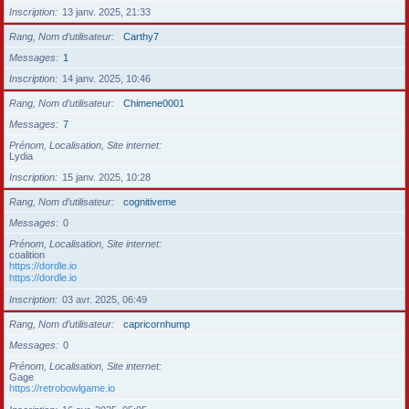
Inscription
13 janv. 2025, 21:33
Rang, Nom d’utilisateur
Carthy7
Messages
1
Inscription
14 janv. 2025, 10:46
Rang, Nom d’utilisateur
Chimene0001
Messages
7
Prénom, Localisation, Site internet
Lydia
Inscription
15 janv. 2025, 10:28
Rang, Nom d’utilisateur
cognitiveme
Messages
0
Prénom, Localisation, Site internet
coalition
https://dordle.io
https://dordle.io
Inscription
03 avr. 2025, 06:49
Rang, Nom d’utilisateur
capricornhump
Messages
0
Prénom, Localisation, Site internet
Gage
https://retrobowlgame.io