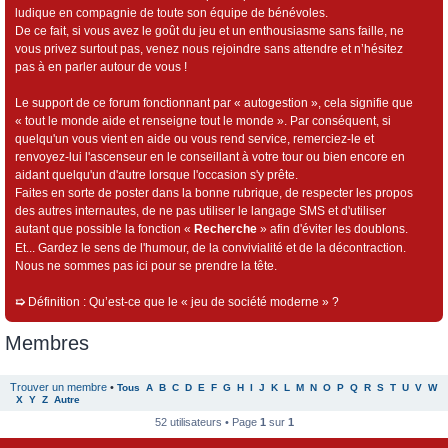
ludique en compagnie de toute son équipe de bénévoles.
De ce fait, si vous avez le goût du jeu et un enthousiasme sans faille, ne
vous privez surtout pas, venez nous rejoindre sans attendre et n’hésitez
pas à en parler autour de vous !
Le support de ce forum fonctionnant par « autogestion », cela signifie que
« tout le monde aide et renseigne tout le monde ». Par conséquent, si
quelqu'un vous vient en aide ou vous rend service, remerciez-le et
renvoyez-lui l'ascenseur en le conseillant à votre tour ou bien encore en
aidant quelqu'un d'autre lorsque l'occasion s'y prête.
Faites en sorte de poster dans la bonne rubrique, de respecter les propos
des autres internautes, de ne pas utiliser le langage SMS et d'utiliser
autant que possible la fonction «
Recherche
» afin d'éviter les doublons.
Et... Gardez le sens de l'humour, de la convivialité et de la décontraction.
Nous ne sommes pas ici pour se prendre la tête.
➯
Définition : Qu’est-ce que le « jeu de société moderne » ?
Membres
Trouver un membre
•
Tous
A
B
C
D
E
F
G
H
I
J
K
L
M
N
O
P
Q
R
S
T
U
V
W
X
Y
Z
Autre
52 utilisateurs • Page
1
sur
1