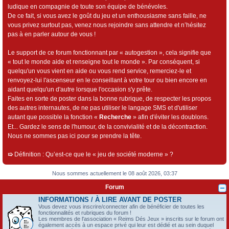
ludique en compagnie de toute son équipe de bénévoles.
De ce fait, si vous avez le goût du jeu et un enthousiasme sans faille, ne
vous privez surtout pas, venez nous rejoindre sans attendre et n’hésitez
pas à en parler autour de vous !
Le support de ce forum fonctionnant par « autogestion », cela signifie que
« tout le monde aide et renseigne tout le monde ». Par conséquent, si
quelqu'un vous vient en aide ou vous rend service, remerciez-le et
renvoyez-lui l'ascenseur en le conseillant à votre tour ou bien encore en
aidant quelqu'un d'autre lorsque l'occasion s'y prête.
Faites en sorte de poster dans la bonne rubrique, de respecter les propos
des autres internautes, de ne pas utiliser le langage SMS et d'utiliser
autant que possible la fonction «
Recherche
» afin d'éviter les doublons.
Et... Gardez le sens de l'humour, de la convivialité et de la décontraction.
Nous ne sommes pas ici pour se prendre la tête.
➯
Définition : Qu’est-ce que le « jeu de société moderne » ?
Nous sommes actuellement le 08 août 2026, 03:37
Forum
INFORMATIONS / À LIRE AVANT DE POSTER
Vous devez vous inscrire/connecter afin de bénéficier de toutes les
fonctionnalités et rubriques du forum !
Les membres de l'association « Reims Dés Jeux » inscrits sur le forum ont
également accès à un espace privé qui leur est dédié et au sein duquel