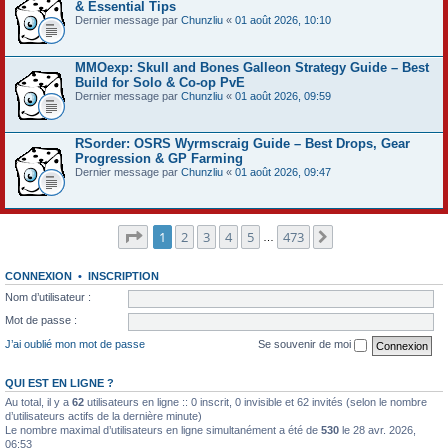
& Essential Tips
Dernier message par
Chunzliu
«
01 août 2026, 10:10
MMOexp: Skull and Bones Galleon Strategy Guide – Best
Build for Solo & Co-op PvE
Dernier message par
Chunzliu
«
01 août 2026, 09:59
RSorder: OSRS Wyrmscraig Guide – Best Drops, Gear
Progression & GP Farming
Dernier message par
Chunzliu
«
01 août 2026, 09:47
Page
1
sur
473
1
2
3
4
5
473
Suivant
…
CONNEXION
•
INSCRIPTION
Nom d’utilisateur :
Mot de passe :
J’ai oublié mon mot de passe
Se souvenir de moi
QUI EST EN LIGNE ?
Au total, il y a
62
utilisateurs en ligne :: 0 inscrit, 0 invisible et 62 invités (selon le nombre
d’utilisateurs actifs de la dernière minute)
Le nombre maximal d’utilisateurs en ligne simultanément a été de
530
le 28 avr. 2026,
06:53