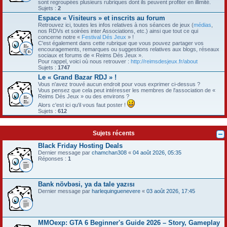
sont regroupées plusieurs rubriques dont ils peuvent profiter en illimité.
Sujets :
2
Espace « Visiteurs » et inscrits au forum
Retrouvez ici, toutes les infos relatives à nos séances de jeux (
médias
,
nos RDVs et soirées inter Associations, etc.) ainsi que tout ce qui
concerne notre «
Festival Dés Jeux
» !
C'est également dans cette rubrique que vous pouvez partager vos
encouragements, remarques ou suggestions relatives aux blogs, réseaux
sociaux et forums de « Reims Dés Jeux ».
Pour rappel, voici où nous retrouver :
http://reimsdesjeux.fr/about
Sujets :
1747
Le « Grand Bazar RDJ » !
Vous n'avez trouvé aucun endroit pour vous exprimer ci-dessus ?
Vous pensez que cela peut intéresser les membres de l'association de «
Reims Dés Jeux » ou des environs ?
Alors c'est ici qu'il vous faut poster !
Sujets :
612
Sujets récents
Black Friday Hosting Deals
Dernier message par
chamchan308
«
04 août 2026, 05:35
Réponses :
1
Bank növbəsi, ya da tale yazısı
Dernier message par
harlequinguenevere
«
03 août 2026, 17:45
MMOexp: GTA 6 Beginner's Guide 2026 – Story, Gameplay