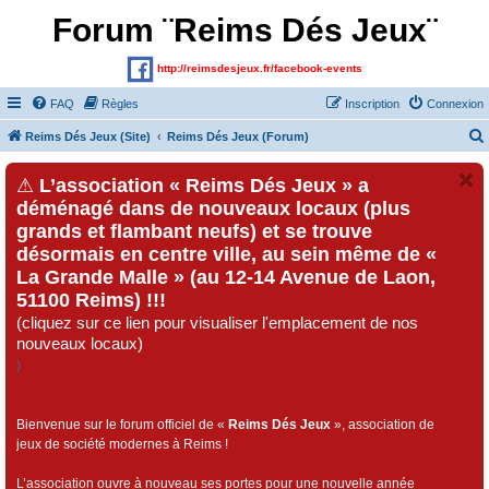
Forum ¨Reims Dés Jeux¨
http://reimsdesjeux.fr/facebook-events
FAQ
Règles
Inscription
Connexion
Reims Dés Jeux (Site)
Reims Dés Jeux (Forum)
⚠
L’association « Reims Dés Jeux » a
déménagé dans de nouveaux locaux (plus
grands et flambant neufs) et se trouve
désormais en centre ville, au sein même de «
La Grande Malle » (au 12-14 Avenue de Laon,
51100 Reims) !!!
(cliquez sur ce lien pour visualiser l'emplacement de nos
nouveaux locaux)
)
Bienvenue sur le forum officiel de «
Reims Dés Jeux
», association de
jeux de société modernes à Reims !
L’association ouvre à nouveau ses portes pour une nouvelle année