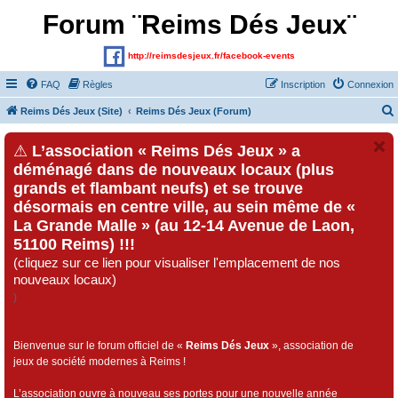
Forum ¨Reims Dés Jeux¨
http://reimsdesjeux.fr/facebook-events
FAQ
Règles
Inscription
Connexion
Reims Dés Jeux (Site)
Reims Dés Jeux (Forum)
⚠
L’association « Reims Dés Jeux » a
déménagé dans de nouveaux locaux (plus
grands et flambant neufs) et se trouve
désormais en centre ville, au sein même de «
La Grande Malle » (au 12-14 Avenue de Laon,
51100 Reims) !!!
(cliquez sur ce lien pour visualiser l'emplacement de nos
nouveaux locaux)
)
Bienvenue sur le forum officiel de «
Reims Dés Jeux
», association de
jeux de société modernes à Reims !
L’association ouvre à nouveau ses portes pour une nouvelle année