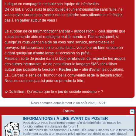
ludique en compagnie de toute son équipe de bénévoles.
De ce fait, si vous avez le goût du jeu et un enthousiasme sans faille, ne
vous privez surtout pas, venez nous rejoindre sans attendre et n’hésitez
pas à en parler autour de vous !
Le support de ce forum fonctionnant par « autogestion », cela signifie que
« tout le monde aide et renseigne tout le monde ». Par conséquent, si
quelqu'un vous vient en aide ou vous rend service, remerciez-le et
renvoyez-lui l'ascenseur en le conseillant à votre tour ou bien encore en
aidant quelqu'un d'autre lorsque l'occasion s'y prête.
Faites en sorte de poster dans la bonne rubrique, de respecter les propos
des autres internautes, de ne pas utiliser le langage SMS et d'utiliser
autant que possible la fonction «
Recherche
» afin d'éviter les doublons.
Et... Gardez le sens de l'humour, de la convivialité et de la décontraction.
Nous ne sommes pas ici pour se prendre la tête.
➯
Définition : Qu’est-ce que le « jeu de société moderne » ?
Nous sommes actuellement le 08 août 2026, 15:21
Forum
INFORMATIONS / À LIRE AVANT DE POSTER
Vous devez vous inscrire/connecter afin de bénéficier de toutes les
fonctionnalités et rubriques du forum !
Les membres de l'association « Reims Dés Jeux » inscrits sur le forum ont
également accès à un espace privé qui leur est dédié et au sein duquel