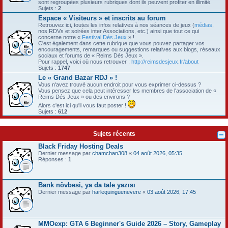
sont regroupées plusieurs rubriques dont ils peuvent profiter en illimité.
Sujets :
2
Espace « Visiteurs » et inscrits au forum
Retrouvez ici, toutes les infos relatives à nos séances de jeux (
médias
,
nos RDVs et soirées inter Associations, etc.) ainsi que tout ce qui
concerne notre «
Festival Dés Jeux
» !
C'est également dans cette rubrique que vous pouvez partager vos
encouragements, remarques ou suggestions relatives aux blogs, réseaux
sociaux et forums de « Reims Dés Jeux ».
Pour rappel, voici où nous retrouver :
http://reimsdesjeux.fr/about
Sujets :
1747
Le « Grand Bazar RDJ » !
Vous n'avez trouvé aucun endroit pour vous exprimer ci-dessus ?
Vous pensez que cela peut intéresser les membres de l'association de «
Reims Dés Jeux » ou des environs ?
Alors c'est ici qu'il vous faut poster !
Sujets :
612
Sujets récents
Black Friday Hosting Deals
Dernier message par
chamchan308
«
04 août 2026, 05:35
Réponses :
1
Bank növbəsi, ya da tale yazısı
Dernier message par
harlequinguenevere
«
03 août 2026, 17:45
MMOexp: GTA 6 Beginner's Guide 2026 – Story, Gameplay