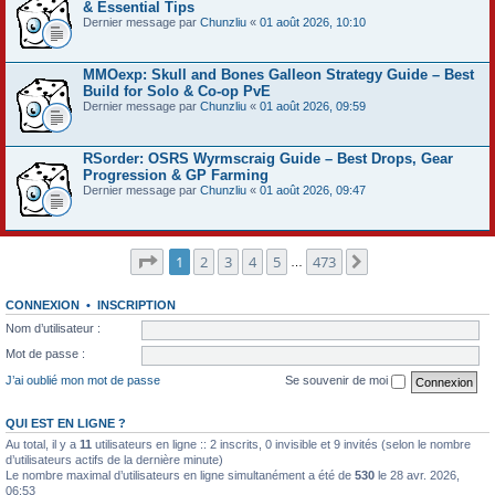
& Essential Tips
Dernier message par
Chunzliu
«
01 août 2026, 10:10
MMOexp: Skull and Bones Galleon Strategy Guide – Best
Build for Solo & Co-op PvE
Dernier message par
Chunzliu
«
01 août 2026, 09:59
RSorder: OSRS Wyrmscraig Guide – Best Drops, Gear
Progression & GP Farming
Dernier message par
Chunzliu
«
01 août 2026, 09:47
Page
1
sur
473
1
2
3
4
5
473
Suivant
…
CONNEXION
•
INSCRIPTION
Nom d’utilisateur :
Mot de passe :
J’ai oublié mon mot de passe
Se souvenir de moi
QUI EST EN LIGNE ?
Au total, il y a
11
utilisateurs en ligne :: 2 inscrits, 0 invisible et 9 invités (selon le nombre
d’utilisateurs actifs de la dernière minute)
Le nombre maximal d’utilisateurs en ligne simultanément a été de
530
le 28 avr. 2026,
06:53