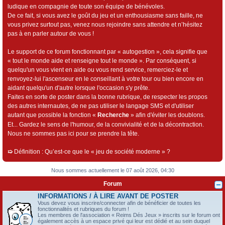
ludique en compagnie de toute son équipe de bénévoles.
De ce fait, si vous avez le goût du jeu et un enthousiasme sans faille, ne
vous privez surtout pas, venez nous rejoindre sans attendre et n’hésitez
pas à en parler autour de vous !
Le support de ce forum fonctionnant par « autogestion », cela signifie que
« tout le monde aide et renseigne tout le monde ». Par conséquent, si
quelqu'un vous vient en aide ou vous rend service, remerciez-le et
renvoyez-lui l'ascenseur en le conseillant à votre tour ou bien encore en
aidant quelqu'un d'autre lorsque l'occasion s'y prête.
Faites en sorte de poster dans la bonne rubrique, de respecter les propos
des autres internautes, de ne pas utiliser le langage SMS et d'utiliser
autant que possible la fonction «
Recherche
» afin d'éviter les doublons.
Et... Gardez le sens de l'humour, de la convivialité et de la décontraction.
Nous ne sommes pas ici pour se prendre la tête.
➯
Définition : Qu’est-ce que le « jeu de société moderne » ?
Nous sommes actuellement le 07 août 2026, 04:30
Forum
INFORMATIONS / À LIRE AVANT DE POSTER
Vous devez vous inscrire/connecter afin de bénéficier de toutes les
fonctionnalités et rubriques du forum !
Les membres de l'association « Reims Dés Jeux » inscrits sur le forum ont
également accès à un espace privé qui leur est dédié et au sein duquel