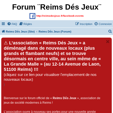
Forum ¨Reims Dés Jeux¨
http://reimsdesjeux.fr/facebook-events
FAQ
Règles
Inscription
Connexion
Reims Dés Jeux (Site)
Reims Dés Jeux (Forum)
⚠
L’association « Reims Dés Jeux » a
déménagé dans de nouveaux locaux (plus
grands et flambant neufs) et se trouve
désormais en centre ville, au sein même de «
La Grande Malle » (au 12-14 Avenue de Laon,
51100 Reims) !!!
(cliquez sur ce lien pour visualiser l'emplacement de nos
nouveaux locaux)
)
Bienvenue sur le forum officiel de «
Reims Dés Jeux
», association de
jeux de société modernes à Reims !
L’association ouvre à nouveau ses portes pour une nouvelle année