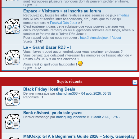
sont regroupées plusieurs rubriques dont ils peuvent profiter en illimité.
Sujets :
2
Espace « Visiteurs » et inscrits au forum
Retrouvez ici, toutes les infos relatives à nos séances de jeux (
médias
,
nos RDVs et soirées inter Associations, etc.) ainsi que tout ce qui
concerne notre «
Festival Dés Jeux
» !
C'est également dans cette rubrique que vous pouvez partager vos
encouragements, remarques ou suggestions relatives aux blogs, réseaux
sociaux et forums de « Reims Dés Jeux ».
Pour rappel, voici où nous retrouver :
http://reimsdesjeux.fr/about
Sujets :
1747
Le « Grand Bazar RDJ » !
Vous n'avez trouvé aucun endroit pour vous exprimer ci-dessus ?
Vous pensez que cela peut intéresser les membres de l'association de «
Reims Dés Jeux » ou des environs ?
Alors c'est ici qu'il vous faut poster !
Sujets :
612
Sujets récents
Black Friday Hosting Deals
Dernier message par
chamchan308
«
04 août 2026, 05:35
Réponses :
1
Bank növbəsi, ya da tale yazısı
Dernier message par
harlequinguenevere
«
03 août 2026, 17:45
MMOexp: GTA 6 Beginner's Guide 2026 – Story, Gameplay