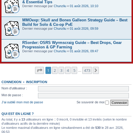
& Essential Tips
Dernier message par
Chunzliu
«
01 août 2026, 10:10
MMOexp: Skull and Bones Galleon Strategy Guide – Best
Build for Solo & Co-op PvE
Dernier message par
Chunzliu
«
01 août 2026, 09:59
RSorder: OSRS Wyrmscraig Guide – Best Drops, Gear
Progression & GP Farming
Dernier message par
Chunzliu
«
01 août 2026, 09:47
Page
1
sur
473
1
2
3
4
5
473
Suivant
…
CONNEXION
•
INSCRIPTION
Nom d’utilisateur :
Mot de passe :
J’ai oublié mon mot de passe
Se souvenir de moi
QUI EST EN LIGNE ?
Au total, il y a
13
utilisateurs en ligne :: 0 inscrit, 0 invisible et 13 invités (selon le nombre
d’utilisateurs actifs de la dernière minute)
Le nombre maximal d’utilisateurs en ligne simultanément a été de
530
le 28 avr. 2026,
06:53