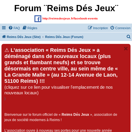
Forum ¨Reims Dés Jeux¨
http://reimsdesjeux.fr/facebook-events
FAQ
Règles
Inscription
Connexion
Reims Dés Jeux (Site)
Reims Dés Jeux (Forum)
⚠
L’association « Reims Dés Jeux » a
déménagé dans de nouveaux locaux (plus
grands et flambant neufs) et se trouve
désormais en centre ville, au sein même de «
La Grande Malle » (au 12-14 Avenue de Laon,
51100 Reims) !!!
(cliquez sur ce lien pour visualiser l'emplacement de nos
nouveaux locaux)
)
Bienvenue sur le forum officiel de «
Reims Dés Jeux
», association de
jeux de société modernes à Reims !
L’association ouvre à nouveau ses portes pour une nouvelle année