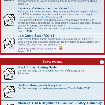
sont regroupées plusieurs rubriques dont ils peuvent profiter en illimité.
Sujets :
2
Espace « Visiteurs » et inscrits au forum
Retrouvez ici, toutes les infos relatives à nos séances de jeux (
médias
,
nos RDVs et soirées inter Associations, etc.) ainsi que tout ce qui
concerne notre «
Festival Dés Jeux
» !
C'est également dans cette rubrique que vous pouvez partager vos
encouragements, remarques ou suggestions relatives aux blogs, réseaux
sociaux et forums de « Reims Dés Jeux ».
Pour rappel, voici où nous retrouver :
http://reimsdesjeux.fr/about
Sujets :
1747
Le « Grand Bazar RDJ » !
Vous n'avez trouvé aucun endroit pour vous exprimer ci-dessus ?
Vous pensez que cela peut intéresser les membres de l'association de «
Reims Dés Jeux » ou des environs ?
Alors c'est ici qu'il vous faut poster !
Sujets :
612
Sujets récents
Black Friday Hosting Deals
Dernier message par
chamchan308
«
04 août 2026, 05:35
Réponses :
1
Bank növbəsi, ya da tale yazısı
Dernier message par
harlequinguenevere
«
03 août 2026, 17:45
MMOexp: GTA 6 Beginner's Guide 2026 – Story, Gameplay