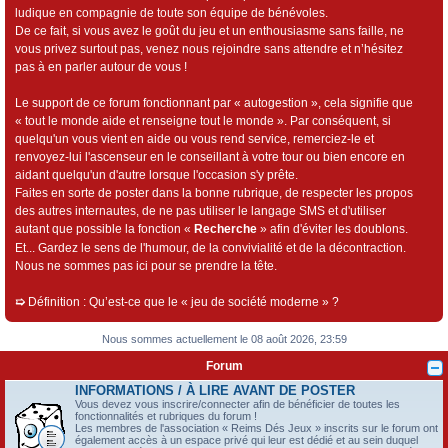
ludique en compagnie de toute son équipe de bénévoles.
De ce fait, si vous avez le goût du jeu et un enthousiasme sans faille, ne
vous privez surtout pas, venez nous rejoindre sans attendre et n’hésitez
pas à en parler autour de vous !
Le support de ce forum fonctionnant par « autogestion », cela signifie que
« tout le monde aide et renseigne tout le monde ». Par conséquent, si
quelqu'un vous vient en aide ou vous rend service, remerciez-le et
renvoyez-lui l'ascenseur en le conseillant à votre tour ou bien encore en
aidant quelqu'un d'autre lorsque l'occasion s'y prête.
Faites en sorte de poster dans la bonne rubrique, de respecter les propos
des autres internautes, de ne pas utiliser le langage SMS et d'utiliser
autant que possible la fonction «
Recherche
» afin d'éviter les doublons.
Et... Gardez le sens de l'humour, de la convivialité et de la décontraction.
Nous ne sommes pas ici pour se prendre la tête.
➯
Définition : Qu’est-ce que le « jeu de société moderne » ?
Nous sommes actuellement le 08 août 2026, 23:59
Forum
INFORMATIONS / À LIRE AVANT DE POSTER
Vous devez vous inscrire/connecter afin de bénéficier de toutes les
fonctionnalités et rubriques du forum !
Les membres de l'association « Reims Dés Jeux » inscrits sur le forum ont
également accès à un espace privé qui leur est dédié et au sein duquel