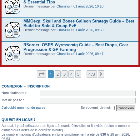
& Essential Tips
Dernier message par
Chunzliu
«
01 août 2026, 10:10
MMOexp: Skull and Bones Galleon Strategy Guide – Best
Build for Solo & Co-op PvE
Dernier message par
Chunzliu
«
01 août 2026, 09:59
RSorder: OSRS Wyrmscraig Guide – Best Drops, Gear
Progression & GP Farming
Dernier message par
Chunzliu
«
01 août 2026, 09:47
Page
1
sur
473
1
2
3
4
5
473
Suivant
…
CONNEXION
•
INSCRIPTION
Nom d’utilisateur :
Mot de passe :
J’ai oublié mon mot de passe
Se souvenir de moi
QUI EST EN LIGNE ?
Au total, il y a
9
utilisateurs en ligne :: 1 inscrit, 0 invisible et 8 invités (selon le nombre
d’utilisateurs actifs de la dernière minute)
Le nombre maximal d’utilisateurs en ligne simultanément a été de
530
le 28 avr. 2026,
06:53