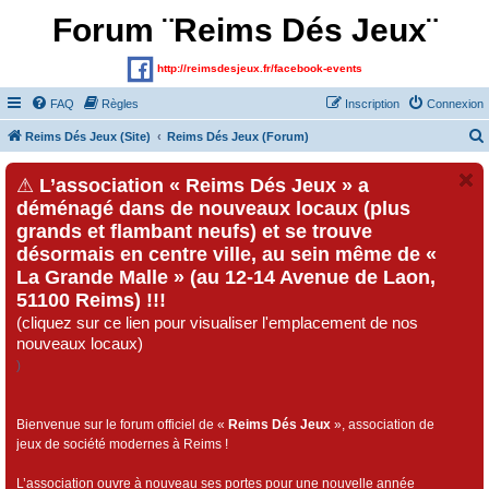
Forum ¨Reims Dés Jeux¨
http://reimsdesjeux.fr/facebook-events
FAQ
Règles
Inscription
Connexion
Reims Dés Jeux (Site)
Reims Dés Jeux (Forum)
⚠
L’association « Reims Dés Jeux » a
déménagé dans de nouveaux locaux (plus
grands et flambant neufs) et se trouve
désormais en centre ville, au sein même de «
La Grande Malle » (au 12-14 Avenue de Laon,
51100 Reims) !!!
(cliquez sur ce lien pour visualiser l'emplacement de nos
nouveaux locaux)
)
Bienvenue sur le forum officiel de «
Reims Dés Jeux
», association de
jeux de société modernes à Reims !
L’association ouvre à nouveau ses portes pour une nouvelle année