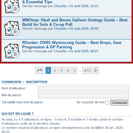
& Essential Tips
Dernier message par
Chunzliu
«
01 août 2026, 10:10
MMOexp: Skull and Bones Galleon Strategy Guide – Best
Build for Solo & Co-op PvE
Dernier message par
Chunzliu
«
01 août 2026, 09:59
RSorder: OSRS Wyrmscraig Guide – Best Drops, Gear
Progression & GP Farming
Dernier message par
Chunzliu
«
01 août 2026, 09:47
Page
1
sur
473
1
2
3
4
5
473
Suivant
…
CONNEXION
•
INSCRIPTION
Nom d’utilisateur :
Mot de passe :
J’ai oublié mon mot de passe
Se souvenir de moi
QUI EST EN LIGNE ?
Au total, il y a
7
utilisateurs en ligne :: 0 inscrit, 0 invisible et 7 invités (selon le nombre
d’utilisateurs actifs de la dernière minute)
Le nombre maximal d’utilisateurs en ligne simultanément a été de
530
le 28 avr. 2026,
06:53