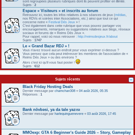
sont regroupées plusieurs rubriques dont ils peuvent profiter en illimité.
Sujets :
2
Espace « Visiteurs » et inscrits au forum
Retrouvez ici, toutes les infos relatives à nos séances de jeux (
médias
,
nos RDVs et soirées inter Associations, etc.) ainsi que tout ce qui
concerne notre «
Festival Dés Jeux
» !
C'est également dans cette rubrique que vous pouvez partager vos
encouragements, remarques ou suggestions relatives aux blogs, réseaux
sociaux et forums de « Reims Dés Jeux ».
Pour rappel, voici où nous retrouver :
http://reimsdesjeux.fr/about
Sujets :
1747
Le « Grand Bazar RDJ » !
Vous n'avez trouvé aucun endroit pour vous exprimer ci-dessus ?
Vous pensez que cela peut intéresser les membres de l'association de «
Reims Dés Jeux » ou des environs ?
Alors c'est ici qu'il vous faut poster !
Sujets :
612
Sujets récents
Black Friday Hosting Deals
Dernier message par
chamchan308
«
04 août 2026, 05:35
Réponses :
1
Bank növbəsi, ya da tale yazısı
Dernier message par
harlequinguenevere
«
03 août 2026, 17:45
MMOexp: GTA 6 Beginner's Guide 2026 – Story, Gameplay