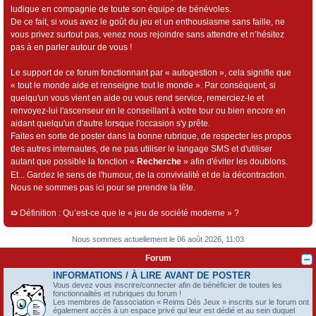
ludique en compagnie de toute son équipe de bénévoles.
De ce fait, si vous avez le goût du jeu et un enthousiasme sans faille, ne
vous privez surtout pas, venez nous rejoindre sans attendre et n’hésitez
pas à en parler autour de vous !
Le support de ce forum fonctionnant par « autogestion », cela signifie que
« tout le monde aide et renseigne tout le monde ». Par conséquent, si
quelqu'un vous vient en aide ou vous rend service, remerciez-le et
renvoyez-lui l'ascenseur en le conseillant à votre tour ou bien encore en
aidant quelqu'un d'autre lorsque l'occasion s'y prête.
Faites en sorte de poster dans la bonne rubrique, de respecter les propos
des autres internautes, de ne pas utiliser le langage SMS et d'utiliser
autant que possible la fonction «
Recherche
» afin d'éviter les doublons.
Et... Gardez le sens de l'humour, de la convivialité et de la décontraction.
Nous ne sommes pas ici pour se prendre la tête.
➯
Définition : Qu’est-ce que le « jeu de société moderne » ?
Nous sommes actuellement le 06 août 2026, 11:03
Forum
INFORMATIONS / À LIRE AVANT DE POSTER
Vous devez vous inscrire/connecter afin de bénéficier de toutes les
fonctionnalités et rubriques du forum !
Les membres de l'association « Reims Dés Jeux » inscrits sur le forum ont
également accès à un espace privé qui leur est dédié et au sein duquel