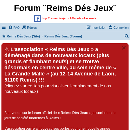
Forum ¨Reims Dés Jeux¨
http://reimsdesjeux.fr/facebook-events
FAQ
Règles
Inscription
Connexion
Reims Dés Jeux (Site)
Reims Dés Jeux (Forum)
⚠
L’association « Reims Dés Jeux » a
déménagé dans de nouveaux locaux (plus
grands et flambant neufs) et se trouve
désormais en centre ville, au sein même de «
La Grande Malle » (au 12-14 Avenue de Laon,
51100 Reims) !!!
(cliquez sur ce lien pour visualiser l'emplacement de nos
nouveaux locaux)
)
Bienvenue sur le forum officiel de «
Reims Dés Jeux
», association de
jeux de société modernes à Reims !
L’association ouvre à nouveau ses portes pour une nouvelle année