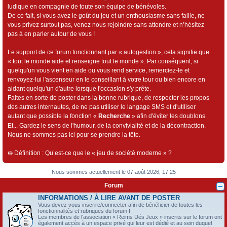
ludique en compagnie de toute son équipe de bénévoles.
De ce fait, si vous avez le goût du jeu et un enthousiasme sans faille, ne
vous privez surtout pas, venez nous rejoindre sans attendre et n’hésitez
pas à en parler autour de vous !
Le support de ce forum fonctionnant par « autogestion », cela signifie que
« tout le monde aide et renseigne tout le monde ». Par conséquent, si
quelqu'un vous vient en aide ou vous rend service, remerciez-le et
renvoyez-lui l'ascenseur en le conseillant à votre tour ou bien encore en
aidant quelqu'un d'autre lorsque l'occasion s'y prête.
Faites en sorte de poster dans la bonne rubrique, de respecter les propos
des autres internautes, de ne pas utiliser le langage SMS et d'utiliser
autant que possible la fonction «
Recherche
» afin d'éviter les doublons.
Et... Gardez le sens de l'humour, de la convivialité et de la décontraction.
Nous ne sommes pas ici pour se prendre la tête.
➯
Définition : Qu’est-ce que le « jeu de société moderne » ?
Nous sommes actuellement le 07 août 2026, 17:25
Forum
INFORMATIONS / À LIRE AVANT DE POSTER
Vous devez vous inscrire/connecter afin de bénéficier de toutes les
fonctionnalités et rubriques du forum !
Les membres de l'association « Reims Dés Jeux » inscrits sur le forum ont
également accès à un espace privé qui leur est dédié et au sein duquel