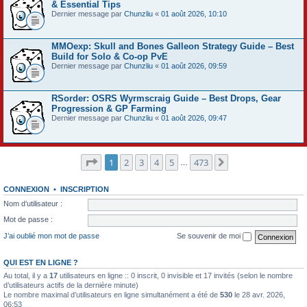
& Essential Tips
Dernier message par
Chunzliu
«
01 août 2026, 10:10
MMOexp: Skull and Bones Galleon Strategy Guide – Best
Build for Solo & Co-op PvE
Dernier message par
Chunzliu
«
01 août 2026, 09:59
RSorder: OSRS Wyrmscraig Guide – Best Drops, Gear
Progression & GP Farming
Dernier message par
Chunzliu
«
01 août 2026, 09:47
Page
1
sur
473
1
2
3
4
5
473
Suivant
…
CONNEXION
•
INSCRIPTION
Nom d’utilisateur :
Mot de passe :
J’ai oublié mon mot de passe
Se souvenir de moi
QUI EST EN LIGNE ?
Au total, il y a
17
utilisateurs en ligne :: 0 inscrit, 0 invisible et 17 invités (selon le nombre
d’utilisateurs actifs de la dernière minute)
Le nombre maximal d’utilisateurs en ligne simultanément a été de
530
le 28 avr. 2026,
06:53