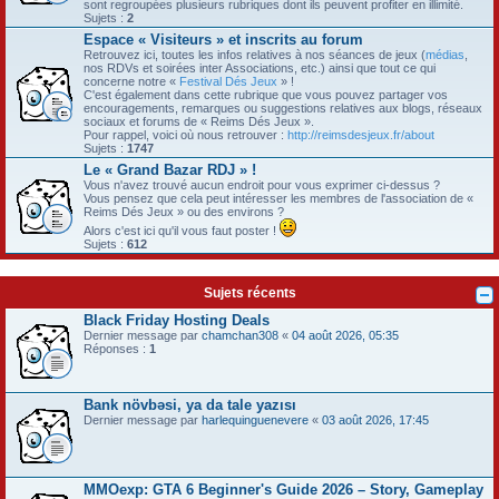
sont regroupées plusieurs rubriques dont ils peuvent profiter en illimité.
Sujets :
2
Espace « Visiteurs » et inscrits au forum
Retrouvez ici, toutes les infos relatives à nos séances de jeux (
médias
,
nos RDVs et soirées inter Associations, etc.) ainsi que tout ce qui
concerne notre «
Festival Dés Jeux
» !
C'est également dans cette rubrique que vous pouvez partager vos
encouragements, remarques ou suggestions relatives aux blogs, réseaux
sociaux et forums de « Reims Dés Jeux ».
Pour rappel, voici où nous retrouver :
http://reimsdesjeux.fr/about
Sujets :
1747
Le « Grand Bazar RDJ » !
Vous n'avez trouvé aucun endroit pour vous exprimer ci-dessus ?
Vous pensez que cela peut intéresser les membres de l'association de «
Reims Dés Jeux » ou des environs ?
Alors c'est ici qu'il vous faut poster !
Sujets :
612
Sujets récents
Black Friday Hosting Deals
Dernier message par
chamchan308
«
04 août 2026, 05:35
Réponses :
1
Bank növbəsi, ya da tale yazısı
Dernier message par
harlequinguenevere
«
03 août 2026, 17:45
MMOexp: GTA 6 Beginner's Guide 2026 – Story, Gameplay