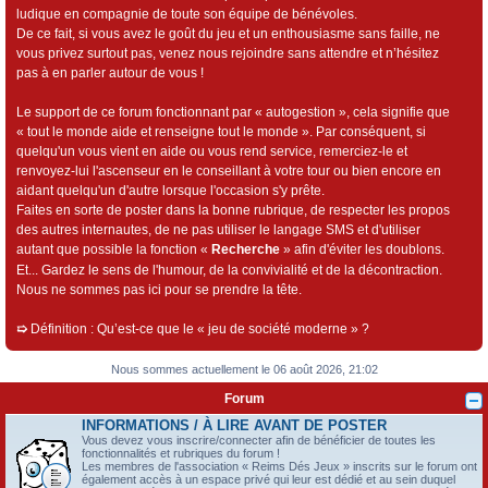
ludique en compagnie de toute son équipe de bénévoles.
De ce fait, si vous avez le goût du jeu et un enthousiasme sans faille, ne
vous privez surtout pas, venez nous rejoindre sans attendre et n’hésitez
pas à en parler autour de vous !
Le support de ce forum fonctionnant par « autogestion », cela signifie que
« tout le monde aide et renseigne tout le monde ». Par conséquent, si
quelqu'un vous vient en aide ou vous rend service, remerciez-le et
renvoyez-lui l'ascenseur en le conseillant à votre tour ou bien encore en
aidant quelqu'un d'autre lorsque l'occasion s'y prête.
Faites en sorte de poster dans la bonne rubrique, de respecter les propos
des autres internautes, de ne pas utiliser le langage SMS et d'utiliser
autant que possible la fonction «
Recherche
» afin d'éviter les doublons.
Et... Gardez le sens de l'humour, de la convivialité et de la décontraction.
Nous ne sommes pas ici pour se prendre la tête.
➯
Définition : Qu’est-ce que le « jeu de société moderne » ?
Nous sommes actuellement le 06 août 2026, 21:02
Forum
INFORMATIONS / À LIRE AVANT DE POSTER
Vous devez vous inscrire/connecter afin de bénéficier de toutes les
fonctionnalités et rubriques du forum !
Les membres de l'association « Reims Dés Jeux » inscrits sur le forum ont
également accès à un espace privé qui leur est dédié et au sein duquel