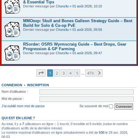
& Essential Tips
Dernier message par
Chunzliu
«
01 août 2026, 10:10
MMOexp: Skull and Bones Galleon Strategy Guide – Best
Build for Solo & Co-op PvE
Dernier message par
Chunzliu
«
01 août 2026, 09:59
RSorder: OSRS Wyrmscraig Guide – Best Drops, Gear
Progression & GP Farming
Dernier message par
Chunzliu
«
01 août 2026, 09:47
Page
1
sur
473
1
2
3
4
5
473
Suivant
…
CONNEXION
•
INSCRIPTION
Nom d’utilisateur :
Mot de passe :
J’ai oublié mon mot de passe
Se souvenir de moi
QUI EST EN LIGNE ?
Au total, il y a
7
utilisateurs en ligne :: 1 inscrit, 0 invisible et 6 invités (selon le nombre
d’utilisateurs actifs de la dernière minute)
Le nombre maximal d’utilisateurs en ligne simultanément a été de
530
le 28 avr. 2026,
06:53