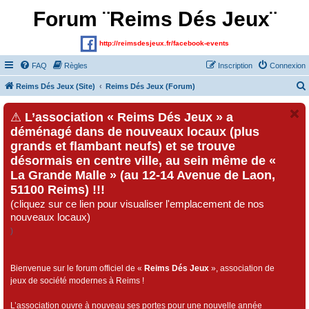
Forum ¨Reims Dés Jeux¨
http://reimsdesjeux.fr/facebook-events
FAQ
Règles
Inscription
Connexion
Reims Dés Jeux (Site)
Reims Dés Jeux (Forum)
⚠
L’association « Reims Dés Jeux » a
déménagé dans de nouveaux locaux (plus
grands et flambant neufs) et se trouve
désormais en centre ville, au sein même de «
La Grande Malle » (au 12-14 Avenue de Laon,
51100 Reims) !!!
(cliquez sur ce lien pour visualiser l'emplacement de nos
nouveaux locaux)
)
Bienvenue sur le forum officiel de «
Reims Dés Jeux
», association de
jeux de société modernes à Reims !
L’association ouvre à nouveau ses portes pour une nouvelle année