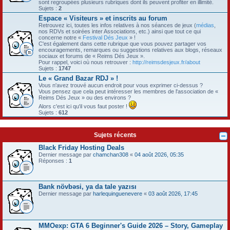
sont regroupées plusieurs rubriques dont ils peuvent profiter en illimité.
Sujets :
2
Espace « Visiteurs » et inscrits au forum
Retrouvez ici, toutes les infos relatives à nos séances de jeux (
médias
,
nos RDVs et soirées inter Associations, etc.) ainsi que tout ce qui
concerne notre «
Festival Dés Jeux
» !
C'est également dans cette rubrique que vous pouvez partager vos
encouragements, remarques ou suggestions relatives aux blogs, réseaux
sociaux et forums de « Reims Dés Jeux ».
Pour rappel, voici où nous retrouver :
http://reimsdesjeux.fr/about
Sujets :
1747
Le « Grand Bazar RDJ » !
Vous n'avez trouvé aucun endroit pour vous exprimer ci-dessus ?
Vous pensez que cela peut intéresser les membres de l'association de «
Reims Dés Jeux » ou des environs ?
Alors c'est ici qu'il vous faut poster !
Sujets :
612
Sujets récents
Black Friday Hosting Deals
Dernier message par
chamchan308
«
04 août 2026, 05:35
Réponses :
1
Bank növbəsi, ya da tale yazısı
Dernier message par
harlequinguenevere
«
03 août 2026, 17:45
MMOexp: GTA 6 Beginner's Guide 2026 – Story, Gameplay