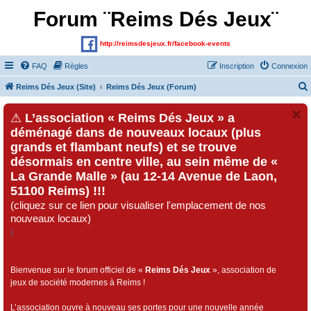
Forum ¨Reims Dés Jeux¨
http://reimsdesjeux.fr/facebook-events
FAQ
Règles
Inscription
Connexion
Reims Dés Jeux (Site)
Reims Dés Jeux (Forum)
⚠
L’association « Reims Dés Jeux » a
déménagé dans de nouveaux locaux (plus
grands et flambant neufs) et se trouve
désormais en centre ville, au sein même de «
La Grande Malle » (au 12-14 Avenue de Laon,
51100 Reims) !!!
(cliquez sur ce lien pour visualiser l'emplacement de nos
nouveaux locaux)
)
Bienvenue sur le forum officiel de «
Reims Dés Jeux
», association de
jeux de société modernes à Reims !
L’association ouvre à nouveau ses portes pour une nouvelle année