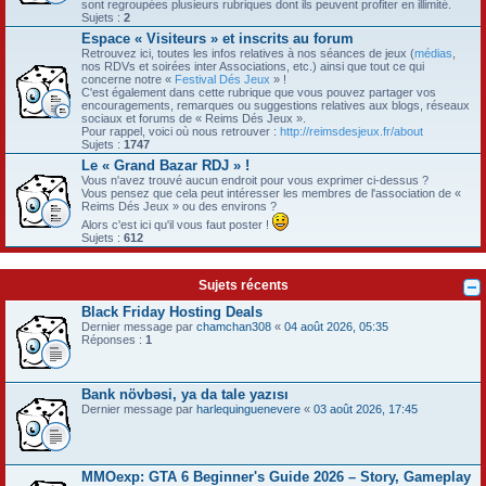
sont regroupées plusieurs rubriques dont ils peuvent profiter en illimité.
Sujets :
2
Espace « Visiteurs » et inscrits au forum
Retrouvez ici, toutes les infos relatives à nos séances de jeux (
médias
,
nos RDVs et soirées inter Associations, etc.) ainsi que tout ce qui
concerne notre «
Festival Dés Jeux
» !
C'est également dans cette rubrique que vous pouvez partager vos
encouragements, remarques ou suggestions relatives aux blogs, réseaux
sociaux et forums de « Reims Dés Jeux ».
Pour rappel, voici où nous retrouver :
http://reimsdesjeux.fr/about
Sujets :
1747
Le « Grand Bazar RDJ » !
Vous n'avez trouvé aucun endroit pour vous exprimer ci-dessus ?
Vous pensez que cela peut intéresser les membres de l'association de «
Reims Dés Jeux » ou des environs ?
Alors c'est ici qu'il vous faut poster !
Sujets :
612
Sujets récents
Black Friday Hosting Deals
Dernier message par
chamchan308
«
04 août 2026, 05:35
Réponses :
1
Bank növbəsi, ya da tale yazısı
Dernier message par
harlequinguenevere
«
03 août 2026, 17:45
MMOexp: GTA 6 Beginner's Guide 2026 – Story, Gameplay