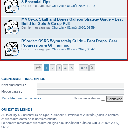
& Essential Tips
Dernier message par
Chunzliu
«
01 août 2026, 10:10
MMOexp: Skull and Bones Galleon Strategy Guide – Best
Build for Solo & Co-op PvE
Dernier message par
Chunzliu
«
01 août 2026, 09:59
RSorder: OSRS Wyrmscraig Guide – Best Drops, Gear
Progression & GP Farming
Dernier message par
Chunzliu
«
01 août 2026, 09:47
Page
1
sur
473
1
2
3
4
5
473
Suivant
…
CONNEXION
•
INSCRIPTION
Nom d’utilisateur :
Mot de passe :
J’ai oublié mon mot de passe
Se souvenir de moi
QUI EST EN LIGNE ?
Au total, il y a
2
utilisateurs en ligne :: 0 inscrit, 0 invisible et 2 invités (selon le nombre
d’utilisateurs actifs de la dernière minute)
Le nombre maximal d’utilisateurs en ligne simultanément a été de
530
le 28 avr. 2026,
06:53