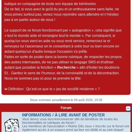
ludique en compagnie de toute son équipe de bénévoles.
De ce fait, si vous avez le goût du jeu et un enthousiasme sans faille, ne
vous privez surtout pas, venez nous rejoindre sans attendre et n’hésitez
pas à en parler autour de vous !
Le support de ce forum fonctionnant par « autogestion », cela signifie que
« tout le monde aide et renseigne tout le monde ». Par conséquent, si
quelqu'un vous vient en aide ou vous rend service, remerciez-le et
renvoyez-lui l'ascenseur en le conseillant à votre tour ou bien encore en
aidant quelqu'un d'autre lorsque l'occasion s'y prête.
Faites en sorte de poster dans la bonne rubrique, de respecter les propos
des autres internautes, de ne pas utiliser le langage SMS et d'utiliser
autant que possible la fonction «
Recherche
» afin d'éviter les doublons.
Et... Gardez le sens de l'humour, de la convivialité et de la décontraction.
Nous ne sommes pas ici pour se prendre la tête.
➯
Définition : Qu’est-ce que le « jeu de société moderne » ?
Nous sommes actuellement le 09 août 2026, 19:36
Forum
INFORMATIONS / À LIRE AVANT DE POSTER
Vous devez vous inscrire/connecter afin de bénéficier de toutes les
fonctionnalités et rubriques du forum !
Les membres de l'association « Reims Dés Jeux » inscrits sur le forum ont
également accès à un espace privé qui leur est dédié et au sein duquel