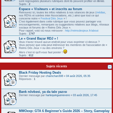
sont regroupées plusieurs rubriques dont ils peuvent profiter en illimité.
Sujets :
2
Espace « Visiteurs » et inscrits au forum
Retrouvez ici, toutes les infos relatives à nos séances de jeux (
médias
,
nos RDVs et soirées inter Associations, etc.) ainsi que tout ce qui
concerne notre «
Festival Dés Jeux
» !
C'est également dans cette rubrique que vous pouvez partager vos
encouragements, remarques ou suggestions relatives aux blogs, réseaux
sociaux et forums de « Reims Dés Jeux ».
Pour rappel, voici où nous retrouver :
http://reimsdesjeux.fr/about
Sujets :
1747
Le « Grand Bazar RDJ » !
Vous n'avez trouvé aucun endroit pour vous exprimer ci-dessus ?
Vous pensez que cela peut intéresser les membres de l'association de «
Reims Dés Jeux » ou des environs ?
Alors c'est ici qu'il vous faut poster !
Sujets :
612
Sujets récents
Black Friday Hosting Deals
Dernier message par
chamchan308
«
04 août 2026, 05:35
Réponses :
1
Bank növbəsi, ya da tale yazısı
Dernier message par
harlequinguenevere
«
03 août 2026, 17:45
MMOexp: GTA 6 Beginner's Guide 2026 – Story, Gameplay