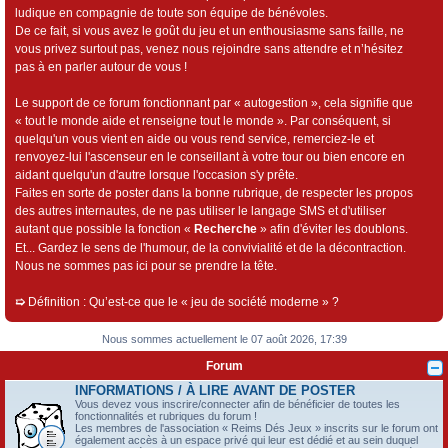
ludique en compagnie de toute son équipe de bénévoles.
De ce fait, si vous avez le goût du jeu et un enthousiasme sans faille, ne
vous privez surtout pas, venez nous rejoindre sans attendre et n’hésitez
pas à en parler autour de vous !
Le support de ce forum fonctionnant par « autogestion », cela signifie que
« tout le monde aide et renseigne tout le monde ». Par conséquent, si
quelqu'un vous vient en aide ou vous rend service, remerciez-le et
renvoyez-lui l'ascenseur en le conseillant à votre tour ou bien encore en
aidant quelqu'un d'autre lorsque l'occasion s'y prête.
Faites en sorte de poster dans la bonne rubrique, de respecter les propos
des autres internautes, de ne pas utiliser le langage SMS et d'utiliser
autant que possible la fonction «
Recherche
» afin d'éviter les doublons.
Et... Gardez le sens de l'humour, de la convivialité et de la décontraction.
Nous ne sommes pas ici pour se prendre la tête.
➯
Définition : Qu’est-ce que le « jeu de société moderne » ?
Nous sommes actuellement le 07 août 2026, 17:39
Forum
INFORMATIONS / À LIRE AVANT DE POSTER
Vous devez vous inscrire/connecter afin de bénéficier de toutes les
fonctionnalités et rubriques du forum !
Les membres de l'association « Reims Dés Jeux » inscrits sur le forum ont
également accès à un espace privé qui leur est dédié et au sein duquel