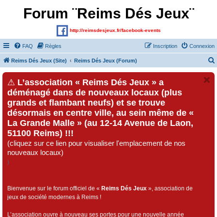
Forum ¨Reims Dés Jeux¨
http://reimsdesjeux.fr/facebook-events
FAQ
Règles
Inscription
Connexion
Reims Dés Jeux (Site)
Reims Dés Jeux (Forum)
⚠
L’association « Reims Dés Jeux » a
déménagé dans de nouveaux locaux (plus
grands et flambant neufs) et se trouve
désormais en centre ville, au sein même de «
La Grande Malle » (au 12-14 Avenue de Laon,
51100 Reims) !!!
(cliquez sur ce lien pour visualiser l'emplacement de nos
nouveaux locaux)
)
Bienvenue sur le forum officiel de «
Reims Dés Jeux
», association de
jeux de société modernes à Reims !
L’association ouvre à nouveau ses portes pour une nouvelle année