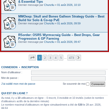
& Essential Tips
Dernier message par
Chunzliu
«
01 août 2026, 10:10
MMOexp: Skull and Bones Galleon Strategy Guide – Best
Build for Solo & Co-op PvE
Dernier message par
Chunzliu
«
01 août 2026, 09:59
RSorder: OSRS Wyrmscraig Guide – Best Drops, Gear
Progression & GP Farming
Dernier message par
Chunzliu
«
01 août 2026, 09:47
Page
1
sur
473
1
2
3
4
5
473
Suivant
…
CONNEXION
•
INSCRIPTION
Nom d’utilisateur :
Mot de passe :
J’ai oublié mon mot de passe
Se souvenir de moi
QUI EST EN LIGNE ?
Au total, il y a
10
utilisateurs en ligne :: 0 inscrit, 0 invisible et 10 invités (selon le nombre
d’utilisateurs actifs de la dernière minute)
Le nombre maximal d’utilisateurs en ligne simultanément a été de
530
le 28 avr. 2026,
06:53