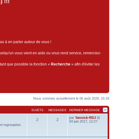
 !!!
pas à en parler autour de vous !
quelqu'un vous vient en aide ou vous rend service, remerciez-
tant que possible la fonction «
Recherche
» afin d'éviter les
Nous sommes actuellement le 06 août 2026, 15:18
SUJETS
MESSAGES
DERNIER MESSAGE
C
par
Yannick-RDJ
2
2
o
04 juin 2017, 12:27
ont regroupées
n
s
u
l