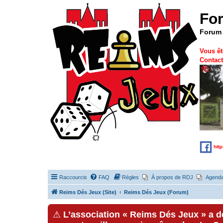
Fo
Forum 
Vous êt
Contact
htt
Raccourcis
FAQ
Règles
À propos de RDJ
Agend
Reims Dés Jeux (Site)
Reims Dés Jeux (Forum)
⚠
L’association « Reims Dés Jeux » a 