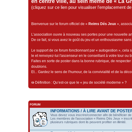
en centre ville, au sein même de « La G
(cliquez sur ce lien pour visualiser l'emplacement 
Bienvenue sur le forum officiel de «
Reims Dés Jeux
», associ
L’association ouvre à nouveau ses portes pour une nouvelle 
De ce fait, si vous avez le goût du jeu et un enthousiasme sans 
Le support de ce forum fonctionnant par « autogestion », cela s
le et renvoyez-lui l'ascenseur en le conseillant à votre tour ou 
Faites en sorte de poster dans la bonne rubrique, de respecter l
doublons.
Et... Gardez le sens de l'humour, de la convivialité et de la dé
➯
Définition : Qu’est-ce que le « jeu de société moderne » ?
FORUM
INFORMATIONS / À LIRE AVANT DE POSTE
Vous devez vous inscrire/connecter afin de bénéficier de t
Les membres de l'association « Reims Dés Jeux » inscrit
plusieurs rubriques dont ils peuvent profiter en illimité.