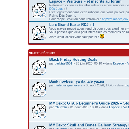
Espace « Visiteurs » et inscrits au forum
Retrouvez ici, toutes les infos relatives à nos séances de
Dés Jeux
» !
C'est également dans cette rubrique que vous pouvez pa
Reims Dés Jeux ».
Pour rappel, voici où nous retrouver :
http://reimsdesjeux
Le « Grand Bazar RDJ » !
Vous n'avez trouvé aucun endroit pour vous exprimer ci
Vous pensez que cela peut intéresser les membres de l'
Alors c'est ici qu'il vous faut poster !
SUJETS RÉCENTS
Black Friday Hosting Deals
par
parktae5551
» 25 juin 2026, 05:10 » dans
Espace « Vi
Bank növbəsi, ya da tale yazısı
par
harlequinguenevere
» 03 août 2026, 17:45 » dans
Esp
MMOexp: GTA 6 Beginner's Guide 2026 – Sto
par
Chunzliu
» 01 août 2026, 10:10 » dans
Espace « Visit
MMOexp: Skull and Bones Galleon Strategy 
par
Chunzliu
» 01 août 2026, 09:59 » dans
Espace « Visit