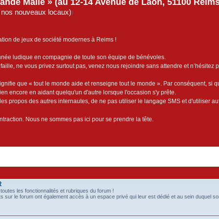
rande Malle » (au 12-14 Avenue de Laon, 51100 Reims)
de nos nouveaux locaux)
)
ation de jeux de société modernes à Reims !
année ludique en compagnie de toute son équipe de bénévoles.
faille, ne vous privez surtout pas, venez nous rejoindre sans attendre et n’hésitez 
ignifie que « tout le monde aide et renseigne tout le monde ». Par conséquent, si 
bien encore en aidant quelqu'un d'autre lorsque l'occasion s'y prête.
es propos des autres internautes, de ne pas utiliser le langage SMS et d'utiliser au
contraction. Nous ne sommes pas ici pour se prendre la tête.
R
outes les fonctionnalités et rubriques du forum !
s sur le forum ont également accès à un espace privé qui leur est dédié et au sein duquel s