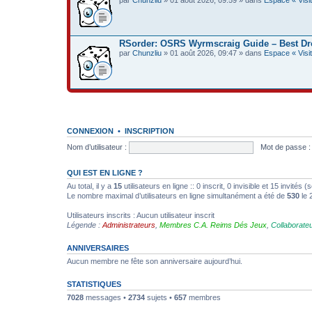
RSorder: OSRS Wyrmscraig Guide – Best Dr
par
Chunzliu
» 01 août 2026, 09:47 » dans
Espace « Visit
CONNEXION
•
INSCRIPTION
Nom d’utilisateur :
Mot de passe :
QUI EST EN LIGNE ?
Au total, il y a
15
utilisateurs en ligne :: 0 inscrit, 0 invisible et 15 invités
Le nombre maximal d’utilisateurs en ligne simultanément a été de
530
le 
Utilisateurs inscrits : Aucun utilisateur inscrit
Légende :
Administrateurs
,
Membres C.A. Reims Dés Jeux
,
Collaborate
ANNIVERSAIRES
Aucun membre ne fête son anniversaire aujourd’hui.
STATISTIQUES
7028
messages •
2734
sujets •
657
membres