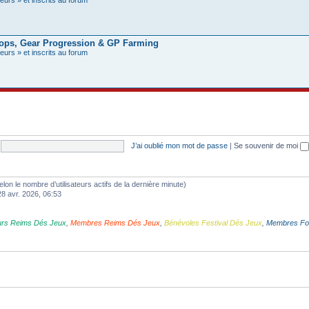
ops, Gear Progression & GP Farming
eurs » et inscrits au forum
J’ai oublié mon mot de passe
|
Se souvenir de moi
 (selon le nombre d’utilisateurs actifs de la dernière minute)
28 avr. 2026, 06:53
urs Reims Dés Jeux
,
Membres Reims Dés Jeux
,
Bénévoles Festival Dés Jeux
,
Membres F