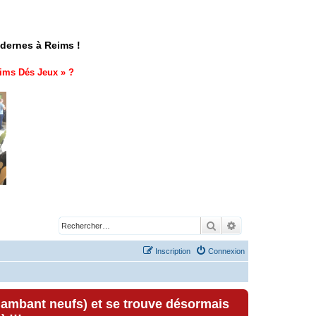
odernes à Reims !
ims Dés Jeux
» ?
Rechercher
Recherche avancé
Inscription
Connexion
lambant neufs) et se trouve désormais