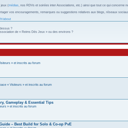
 jeux (
médias
, nos RDVs et soirées inter Associations, etc.) ainsi que tout ce qui concerne n
rtager vos encouragements, remarques ou suggestions relatives aux blogs, réseaux sociau
.fr/about
-dessus ?
association de « Reims Dés Jeux » ou des environs ?
siteurs » et inscrits au forum
ace « Visiteurs » et inscrits au forum
ry, Gameplay & Essential Tips
eurs » et inscrits au forum
Guide – Best Build for Solo & Co-op PvE
eurs » et inscrits au forum