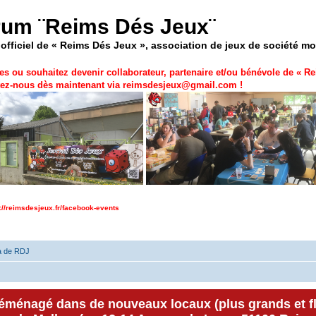
rum ¨Reims Dés Jeux¨
officiel de « Reims Dés Jeux », association de jeux de société m
es ou souhaitez devenir collaborateur, partenaire et/ou bénévole de «
Re
ez-nous dès maintenant via
reimsdesjeux@gmail.com
!
p://reimsdesjeux.fr/facebook-events
a de RDJ
déménagé dans de nouveaux locaux (plus grands et f