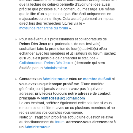
que la lecture de celui-ci permette d'avoir une idée aussi
précise que possible sur le contenu du message. De même
que le titre d'un sujet ne doit pas être écrit uniquement en
majuscules ou en smileys. Cela aura également un impact
direct lors des recherches futures via le «
moteur de recherche du forum
».
Pour les éventuels professionnels et collaborateurs de
Reims Dés Jeux
(ex: partenaires de nos festivals)
souhaitant faire la promotion de leur(s) activité(s) et/ou
échanger avec les membres et utilisateurs du forum, sachez
qu'il vous est possible de demander le statut de «
Collaborateurs Reims Dés Jeux
» (demande qui sera
étudiée par un
Administrateur
.
Contactez un
Administrateur
et/ou un
membre du Staff
si
vous avez un quelconque problème
. D'une manière
générale, ou si jamais vous ne savez pas à qui vous
adresser,
privilégiez toujours notre adresse de contact
principale ➯
reimsdesjeux@gmail.com
Le cas échéant, préférez également cette solution si vous
rencontrez un différent avec un ou plusieurs membres et ne
réglez jamais vos comptes vous-même.
Note:
S'il s'agit d'un problème et/ou d'une question relative
au fonctionnement du
forum
,
adressez-vous directement à
un
Administrateur
.