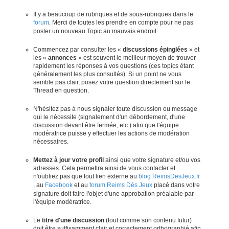
Il y a beaucoup de rubriques et de sous-rubriques dans le
forum
. Merci de toutes les prendre en compte pour ne pas
poster un nouveau Topic au mauvais endroit.
Commencez par consulter les «
discussions épinglées
» et
les «
annonces
» est souvent le meilleur moyen de trouver
rapidement les réponses à vos questions (ces topics étant
généralement les plus consultés). Si un point ne vous
semble pas clair, posez votre question directement sur le
Thread en question.
N'hésitez pas à nous signaler toute discussion ou message
qui le nécessite (signalement d'un débordement, d'une
discussion devant être fermée, etc.) afin que l'équipe
modératrice puisse y effectuer les actions de modération
nécessaires.
Mettez à jour votre profil
ainsi que votre signature et/ou vos
adresses. Cela permettra ainsi de vous contacter et
n'oubliez pas que tout lien externe au
blog ReimsDesJeux.fr
, au
Facebook
et au
forum Reims Dés Jeux
placé dans votre
signature doit faire l'objet d'une approbation préalable par
l'équipe modératrice.
Le
titre d'une discussion
(tout comme son contenu futur)
doit être suffisamment clair et correctement orthographié afin