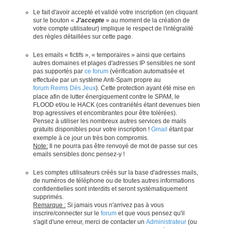
Le fait d'avoir accepté et validé votre inscription (en cliquant
sur le bouton «
J'accepte
» au moment de la création de
votre compte utilisateur) implique le respect de l'intégralité
des règles détaillées sur cette page.
Les emails « fictifs », « temporaires » ainsi que certains
autres domaines et plages d'adresses IP sensibles ne sont
pas supportés par
ce forum
(vérification automatisée et
effectuée par un système Anti-Spam propre au
forum Reims Dés Jeux
). Cette protection ayant été mise en
place afin de lutter énergiquement contre le SPAM, le
FLOOD et/ou le HACK (ces contrariétés étant devenues bien
trop agressives et encombrantes pour être tolérées).
Pensez à utiliser les nombreux autres services de mails
gratuits disponibles pour votre inscription !
Gmail
étant par
exemple à ce jour un très bon compromis.
Note:
Il ne pourra pas être renvoyé de mot de passe sur ces
emails sensibles donc pensez-y !
Les comptes utilisateurs créés sur la base d'adresses mails,
de numéros de téléphone ou de toutes autres informations
confidentielles sont interdits et seront systématiquement
supprimés.
Remarque :
Si jamais vous n'arrivez pas à vous
inscrire/connecter sur le
forum
et que vous pensez qu'il
s'agit d'une erreur, merci de contacter un
Administrateur
(ou