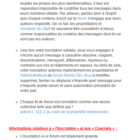
écarter les propos les plus répréhensibles, il leur est
cependant impossible de contrôler tous les messages dans
leurs moindres détails. Par ailleurs, gardez bien à l'esprit
que chaque contenu inscrit sur le
forum
n'engage que leurs
auteurs respectifs. De ce fait, les propriétaires et
membres du Staff
ne sauraient être considérés et tenus
comme responsables du contenu des messages dont ils ne
sont pas les auteurs.
Une fois votre inscription validée, vous vous engagez à
n'écrire aucun message à caractère obscène, vulgaire,
discriminatoire, menaçant, diffamatoire, injurieux ou
contraire aux lois et règlements en vigueur. Au-delà de cela,
votre inscription autorise implicitement les propriétaires et
Administrateurs
du
forum Reims Dés Jeux
à modifier,
supprimer, fermer ou déplacer n'importe quel message pour
n'importe quelle raison et sans autorisation préalable de
votre part.
Chaque fil de forum est considéré comme une œuvre
collective telle que définie par l'
article L. 113-2 du code de la propriété intellectuelle
.
Informations relatives à « l'Inscription » et aux « Courriels » :
L'inscription à ce forum est totalement gratuite.