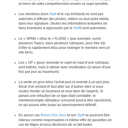
et merci de votre compréhension envers ce sujet sensible.
Les membres (hors
Staff
et le cas échéant) ne sont pas
autorisés à diffuser des photos, vidéos ou tout autre média
dans leur signature. Seules les informations textuelles (et
liens éventuels si approuvés par le
Staff
) sont autorisées.
Le « SPAM » et/ou le « FLOOD » (par exemple, ouvrir
plusieurs Topics, dans plusieurs rubriques, pour être sûr
d’être lu rapidement et/ou pour rediriger le membre vers un
site tiers).
Les « UP » (pour remonter le sujet en haut d’une rubrique)
sont tolérés, mais à utiliser avec modération (à raison d'une
fois par jour au maximum).
La vente en gros et/ou l'achat puis la revente à un prix plus
élevé d'un produit (il faut aller sur d’autres sites si vous
voulez monter un business et vous faire de l'argent). Si
jamais une infraction de ce type était constatée, le
membre/compte utilisateur concerné pourra être sanctionné,
ce qui pourra aller jusqu’au bannissement définitif.
En aucun cas
Reims Dés Jeux
et son
Staff
ne pourront être
retenus comme responsables ni même offrir de garanties en
cas de litiges et nous déclinons de ce fait toutes