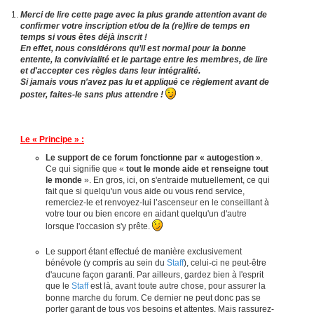
Merci de lire cette page avec la plus grande attention avant de
confirmer votre inscription et/ou de la (re)lire de temps en
temps si vous êtes déjà inscrit !
En effet, nous considérons qu’il est normal pour la bonne
entente, la convivialité et le partage entre les membres, de lire
et d'accepter ces règles dans leur intégralité.
Si jamais vous n'avez pas lu et appliqué ce règlement avant de
poster, faites-le sans plus attendre !
Le « Principe » :
Le support de ce forum fonctionne par « autogestion »
.
Ce qui signifie que «
tout le monde aide et renseigne tout
le monde
». En gros, ici, on s'entraide mutuellement, ce qui
fait que si quelqu'un vous aide ou vous rend service,
remerciez-le et renvoyez-lui l’ascenseur en le conseillant à
votre tour ou bien encore en aidant quelqu'un d'autre
lorsque l'occasion s'y prête.
Le support étant effectué de manière exclusivement
bénévole (y compris au sein du
Staff
), celui-ci ne peut-être
d'aucune façon garanti. Par ailleurs, gardez bien à l'esprit
que le
Staff
est là, avant toute autre chose, pour assurer la
bonne marche du forum. Ce dernier ne peut donc pas se
porter garant de tous vos besoins et attentes. Mais rassurez-