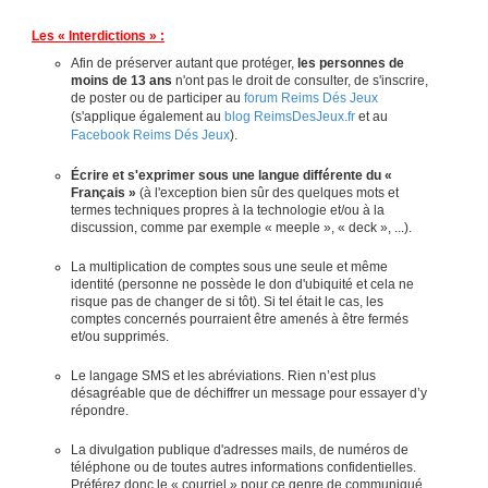
Les « Interdictions » :
Afin de préserver autant que protéger,
les personnes de
moins de 13 ans
n'ont pas le droit de consulter, de s'inscrire,
de poster ou de participer au
forum Reims Dés Jeux
(s'applique également au
blog ReimsDesJeux.fr
et au
Facebook Reims Dés Jeux
).
Écrire et s'exprimer sous une langue différente du «
Français »
(à l'exception bien sûr des quelques mots et
termes techniques propres à la technologie et/ou à la
discussion, comme par exemple « meeple », « deck », ...).
La multiplication de comptes sous une seule et même
identité (personne ne possède le don d'ubiquité et cela ne
risque pas de changer de si tôt). Si tel était le cas, les
comptes concernés pourraient être amenés à être fermés
et/ou supprimés.
Le langage SMS et les abréviations. Rien n’est plus
désagréable que de déchiffrer un message pour essayer d’y
répondre.
La divulgation publique d'adresses mails, de numéros de
téléphone ou de toutes autres informations confidentielles.
Préférez donc le « courriel » pour ce genre de communiqué