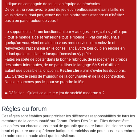
ludique en compagnie de toute son équipe de bénévoles.
De ce fait, si vous avez le goût du jeu et un enthousiasme sans faille, ne
vous privez surtout pas, venez nous rejoindre sans attendre et n’hésitez
pas à en parler autour de vous !
Le support de ce forum fonctionnant par « autogestion », cela signifie que
« tout le monde aide et renseigne tout le monde ». Par conséquent, si
quelqu'un vous vient en aide ou vous rend service, remerciez-le et
renvoyez-lui l'ascenseur en le conseillant à votre tour ou bien encore en
aidant quelqu'un d'autre lorsque l'occasion s'y prête.
Faites en sorte de poster dans la bonne rubrique, de respecter les propos
des autres internautes, de ne pas utiliser le langage SMS et d'utiliser
autant que possible la fonction «
Recherche
» afin d'éviter les doublons.
Et... Gardez le sens de l'humour, de la convivialité et de la décontraction.
Nous ne sommes pas ici pour se prendre la tête.
➯
Définition : Qu’est-ce que le « jeu de société moderne » ?
Règles du forum
Ces règles sont établies pour préciser les différentes responsabilités de tous les
membres de la communauté sur Forum ¨Reims Dés Jeux¨. Elles doivent être
acceptées par chacun dans le but de garantir que notre forum fonctionne sans
heurt et procure une expérience ludique et enrichissante pour tous les membres
de notre communauté ainsi que les visiteurs.