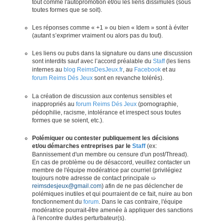
tout comme l'autopromotion et/ou les liens dissimulés (sous
toutes formes que se soit).
Les réponses comme « +1 » ou bien « Idem » sont à éviter
(autant s’exprimer vraiment ou alors pas du tout).
Les liens ou pubs dans la signature ou dans une discussion
sont interdits sauf avec l’accord préalable du
Staff
(les liens
internes au
blog ReimsDesJeux.fr
, au
Facebook
et au
forum Reims Dés Jeux
sont en revanche tolérés).
La création de discussion aux contenus sensibles et
inappropriés au
forum Reims Dés Jeux
(pornographie,
pédophilie, racisme, intolérance et irrespect sous toutes
formes que se soient, etc.).
Polémiquer ou contester publiquement les décisions
et/ou démarches entreprises par le
Staff
(ex:
Bannissement d'un membre ou censure d'un post/Thread).
En cas de problème ou de désaccord, veuillez contacter un
membre de l'équipe modératrice par courriel (privilégiez
toujours notre adresse de contact principale ➯
reimsdesjeux@gmail.com
) afin de ne pas déclencher de
polémiques inutiles et qui pourraient de ce fait, nuire au bon
fonctionnement du
forum
. Dans le cas contraire, l'équipe
modératrice pourrait-être amenée à appliquer des sanctions
à l'encontre du/des perturbateur(s).