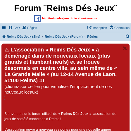
Forum ¨Reims Dés Jeux¨
http://reimsdesjeux.fr/facebook-events
FAQ
Règles
Inscription
Connexion
Reims Dés Jeux (Site)
Reims Dés Jeux (Forum)
Règles
⚠
L’association « Reims Dés Jeux » a
déménagé dans de nouveaux locaux (plus
grands et flambant neufs) et se trouve
désormais en centre ville, au sein même de «
La Grande Malle » (au 12-14 Avenue de Laon,
51100 Reims) !!!
(cliquez sur ce lien pour visualiser l'emplacement de nos
nouveaux locaux)
)
Bienvenue sur le forum officiel de «
Reims Dés Jeux
», association de
jeux de société modernes à Reims !
L’association ouvre à nouveau ses portes pour une nouvelle année