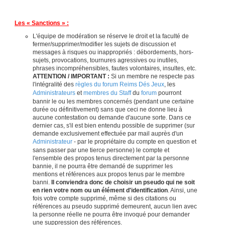
Les « Sanctions » :
L'équipe de modération se réserve le droit et la faculté de
fermer/supprimer/modifier les sujets de discussion et
messages à risques ou inappropriés : débordements, hors-
sujets, provocations, tournures agressives ou inutiles,
phrases incompréhensibles, fautes volontaires, insultes, etc.
ATTENTION / IMPORTANT :
Si un membre ne respecte pas
l'intégralité des
règles du forum Reims Dés Jeux
, les
Administrateurs
et
membres du Staff
du
forum
pourront
bannir le ou les membres concernés (pendant une certaine
durée ou définitivement) sans que ceci ne donne lieu à
aucune contestation ou demande d'aucune sorte. Dans ce
dernier cas, s'il est bien entendu possible de supprimer (sur
demande exclusivement effectuée par mail auprès d'un
Administrateur
- par le propriétaire du compte en question et
sans passer par une tierce personne) le compte et
l'ensemble des propos tenus directement par la personne
bannie, il ne pourra être demandé de supprimer les
mentions et références aux propos tenus par le membre
banni.
Il conviendra donc de choisir un pseudo qui ne soit
en rien votre nom ou un élément d'identification
. Ainsi, une
fois votre compte supprimé, même si des citations ou
références au pseudo supprimé demeurent, aucun lien avec
la personne réelle ne pourra être invoqué pour demander
une suppression des références.