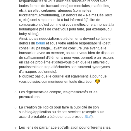
responsabilités si vous avez des soucis en rapport avec
toutes formes de transactions (commerciales, matérielles,
etc.). En effet, certaines rubriques (comme les
Kickstarter/Crowdfunding, En dehors de « Reims Dés Jeux
», etc.) sont simplement là à but informatif (à titre de
comparaison, c’est comme si vous mettiez une annonce à la
boulangerie près de chez vous pour faire, par exemple, du
baby-sitting).
Ainsi, toutes négociations et règlements devront se faire en
dehors du
forum
et sous votre entière responsabilité (petit
conseil au passage... avant de conclure une éventuelle
transaction avec un membre, assurez-vous bien de disposer
de suffisamment d'éléments pour vous permettre un recours
en cas de problème et dites-vous bien que les affaires qui
paraissent bien trop alléchantes sont souvent synonymes
d'arnaques et d'ennuis).
N'oubliez pas que le courriel est également là pour que
vous puissiez communiquer en toute discrétion.
Les règlements de compte, les grossièretés et les
provocations.
La création de Topics pour faire la publicité de son
site/blog/application ou de ses services (excepté si un
accord préalable a été obtenu auprès du
Staff
).
Les liens de parrainage et d'affiliation pour différents sites,