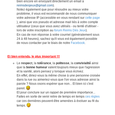
bien encore en envoyant directement un email à
reimsdesjeux@gmail.com
).
Notez également que pour résoudre au mieux votre
problème, il vous est recommandé de nous communiquer
votre adresse IP (accessible en vous rendant sur
cette page
), ainsi que vos pseudo et adresse mail liés à votre compte
utilisateur (ceux que vous avez utilisés - ou tenté d'utiliser -
lors de votre inscription au
forum Reims Dés Jeux
).
En cas de non réponse à votre courriel (généralement sous
24 à 48 heures), sachez qu'il vous est également possible
de nous contacter par le biais de notre
Facebook
.
Et bien entendu, le plus important !!!
Le
respect
, la
tolérance
, la
politesse
, la
convivialité
ainsi
que la
bonne humeur
valent toujours mieux que l'agression
et la vanité, alors pensez y lorsque vous écrivez.
En effet, diriez-vous la même chose à une personne croisée
dans la rue ou aimeriez-vous que l'on vous adresse ainsi la
parole ? Nous osons espérer que non... Et bien ici c'est
pareil.
Et pour conclure sur un rappel de première importance...
Faites en sorte de venir relire de temps en temps
ces règles
car ces dernières peuvent-être amenées à évoluer au fil du
temps.