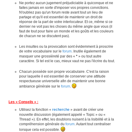
Ne portez aucun jugement préjudiciable à quiconque et ne
faites jamais en sorte d'imposer vos propres convictions.
N'oubliez pas qu'un forum reste avant tout un lieu de
partage et qu'il est essentiel de maintenir un droit de
réponse de la part de votre interlocuteur. Et ce, même si ce
dernier ne voit pas les choses du même angle que vous (il
faut de tout pour faire un monde et les goûts et les couleurs
de chacun ne se discutent pas).
Les insultes ou la provocation sont évidemment à proscrire
de votre vocabulaire sur le
forum
. Inutile également de
masquer une grossièreté par des «
*
» ou tout autre
caractère. Si tel est le cas, mieux vaut ne pas l'écrire du tout.
Chacun possède son propre vocabulaire. C'est la raison
pour laquelle il est essentiel de conserver une attitude
respectueuse universelle afin de maintenir une bonne
ambiance générale sur le
forum
.
Les « Conseils » :
Utilisez la fonction «
recherche
» avant de créer une
nouvelle discussion (également appelé « Topic » ou «
Thread »). En effet, les doublons nuisent à la lisibilité et à la
compréhension générale du
forum
. Autant tout centraliser
lorsque cela est possible.