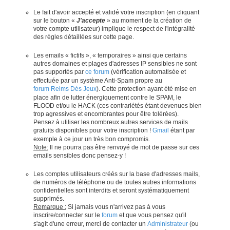
Le fait d'avoir accepté et validé votre inscription (en cliquant
sur le bouton «
J'accepte
» au moment de la création de
votre compte utilisateur) implique le respect de l'intégralité
des règles détaillées sur cette page.
Les emails « fictifs », « temporaires » ainsi que certains
autres domaines et plages d'adresses IP sensibles ne sont
pas supportés par
ce forum
(vérification automatisée et
effectuée par un système Anti-Spam propre au
forum Reims Dés Jeux
). Cette protection ayant été mise en
place afin de lutter énergiquement contre le SPAM, le
FLOOD et/ou le HACK (ces contrariétés étant devenues bien
trop agressives et encombrantes pour être tolérées).
Pensez à utiliser les nombreux autres services de mails
gratuits disponibles pour votre inscription !
Gmail
étant par
exemple à ce jour un très bon compromis.
Note:
Il ne pourra pas être renvoyé de mot de passe sur ces
emails sensibles donc pensez-y !
Les comptes utilisateurs créés sur la base d'adresses mails,
de numéros de téléphone ou de toutes autres informations
confidentielles sont interdits et seront systématiquement
supprimés.
Remarque :
Si jamais vous n'arrivez pas à vous
inscrire/connecter sur le
forum
et que vous pensez qu'il
s'agit d'une erreur, merci de contacter un
Administrateur
(ou