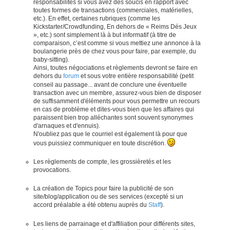
responsabilités si vous avez des soucis en rapport avec
toutes formes de transactions (commerciales, matérielles,
etc.). En effet, certaines rubriques (comme les
Kickstarter/Crowdfunding, En dehors de « Reims Dés Jeux
», etc.) sont simplement là à but informatif (à titre de
comparaison, c’est comme si vous mettiez une annonce à la
boulangerie près de chez vous pour faire, par exemple, du
baby-sitting).
Ainsi, toutes négociations et règlements devront se faire en
dehors du
forum
et sous votre entière responsabilité (petit
conseil au passage... avant de conclure une éventuelle
transaction avec un membre, assurez-vous bien de disposer
de suffisamment d'éléments pour vous permettre un recours
en cas de problème et dites-vous bien que les affaires qui
paraissent bien trop alléchantes sont souvent synonymes
d'arnaques et d'ennuis).
N'oubliez pas que le courriel est également là pour que
vous puissiez communiquer en toute discrétion.
Les règlements de compte, les grossièretés et les
provocations.
La création de Topics pour faire la publicité de son
site/blog/application ou de ses services (excepté si un
accord préalable a été obtenu auprès du
Staff
).
Les liens de parrainage et d'affiliation pour différents sites,