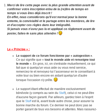
Merci de lire cette page avec la plus grande attention avant de
confirmer votre inscription et/ou de la (re)lire de temps en
temps si vous êtes déjà inscrit !
En effet, nous considérons qu’il est normal pour la bonne
entente, la convivialité et le partage entre les membres, de lire
et d'accepter ces règles dans leur intégralité.
Si jamais vous n'avez pas lu et appliqué ce règlement avant de
poster, faites-le sans plus attendre !
Le « Principe » :
Le support de ce forum fonctionne par « autogestion »
.
Ce qui signifie que «
tout le monde aide et renseigne tout
le monde
». En gros, ici, on s'entraide mutuellement, ce qui
fait que si quelqu'un vous aide ou vous rend service,
remerciez-le et renvoyez-lui l’ascenseur en le conseillant à
votre tour ou bien encore en aidant quelqu'un d'autre
lorsque l'occasion s'y prête.
Le support étant effectué de manière exclusivement
bénévole (y compris au sein du
Staff
), celui-ci ne peut-être
d'aucune façon garanti. Par ailleurs, gardez bien à l'esprit
que le
Staff
est là, avant toute autre chose, pour assurer la
bonne marche du forum. Ce dernier ne peut donc pas se
porter garant de tous vos besoins et attentes. Mais rassurez-