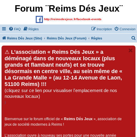
Forum ¨Reims Dés Jeux¨
http://reimsdesjeux.fr/facebook-events
FAQ
Règles
Inscription
Connexion
Reims Dés Jeux (Site)
Reims Dés Jeux (Forum)
Règles
⚠
L’association « Reims Dés Jeux » a
déménagé dans de nouveaux locaux (plus
grands et flambant neufs) et se trouve
désormais en centre ville, au sein même de «
La Grande Malle » (au 12-14 Avenue de Laon,
51100 Reims) !!!
(cliquez sur ce lien pour visualiser l'emplacement de nos
nouveaux locaux)
)
Bienvenue sur le forum officiel de «
Reims Dés Jeux
», association de
jeux de société modernes à Reims !
L’association ouvre à nouveau ses portes pour une nouvelle année