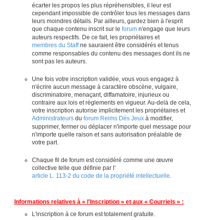
écarter les propos les plus répréhensibles, il leur est
cependant impossible de contrôler tous les messages dans
leurs moindres détails. Par ailleurs, gardez bien à l'esprit
que chaque contenu inscrit sur le
forum
n'engage que leurs
auteurs respectifs. De ce fait, les propriétaires et
membres du Staff
ne sauraient être considérés et tenus
comme responsables du contenu des messages dont ils ne
sont pas les auteurs.
Une fois votre inscription validée, vous vous engagez à
n'écrire aucun message à caractère obscène, vulgaire,
discriminatoire, menaçant, diffamatoire, injurieux ou
contraire aux lois et règlements en vigueur. Au-delà de cela,
votre inscription autorise implicitement les propriétaires et
Administrateurs
du
forum Reims Dés Jeux
à modifier,
supprimer, fermer ou déplacer n'importe quel message pour
n'importe quelle raison et sans autorisation préalable de
votre part.
Chaque fil de forum est considéré comme une œuvre
collective telle que définie par l'
article L. 113-2 du code de la propriété intellectuelle
.
Informations relatives à « l'Inscription » et aux « Courriels » :
L'inscription à ce forum est totalement gratuite.