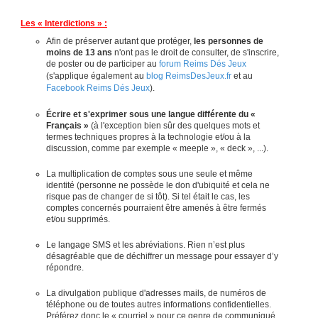
Les « Interdictions » :
Afin de préserver autant que protéger,
les personnes de
moins de 13 ans
n'ont pas le droit de consulter, de s'inscrire,
de poster ou de participer au
forum Reims Dés Jeux
(s'applique également au
blog ReimsDesJeux.fr
et au
Facebook Reims Dés Jeux
).
Écrire et s'exprimer sous une langue différente du «
Français »
(à l'exception bien sûr des quelques mots et
termes techniques propres à la technologie et/ou à la
discussion, comme par exemple « meeple », « deck », ...).
La multiplication de comptes sous une seule et même
identité (personne ne possède le don d'ubiquité et cela ne
risque pas de changer de si tôt). Si tel était le cas, les
comptes concernés pourraient être amenés à être fermés
et/ou supprimés.
Le langage SMS et les abréviations. Rien n’est plus
désagréable que de déchiffrer un message pour essayer d’y
répondre.
La divulgation publique d'adresses mails, de numéros de
téléphone ou de toutes autres informations confidentielles.
Préférez donc le « courriel » pour ce genre de communiqué