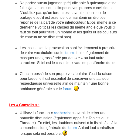
Ne portez aucun jugement préjudiciable à quiconque et ne
faites jamais en sorte d'imposer vos propres convictions.
N'oubliez pas qu'un forum reste avant tout un lieu de
partage et qu'il est essentiel de maintenir un droit de
réponse de la part de votre interlocuteur. Et ce, même si ce
dernier ne voit pas les choses du même angle que vous (il
faut de tout pour faire un monde et les goûts et les couleurs
de chacun ne se discutent pas).
Les insultes ou la provocation sont évidemment à proscrire
de votre vocabulaire sur le
forum
. Inutile également de
masquer une grossièreté par des «
*
» ou tout autre
caractère. Si tel est le cas, mieux vaut ne pas l'écrire du tout.
Chacun possède son propre vocabulaire. C'est la raison
pour laquelle il est essentiel de conserver une attitude
respectueuse universelle afin de maintenir une bonne
ambiance générale sur le
forum
.
Les « Conseils » :
Utilisez la fonction «
recherche
» avant de créer une
nouvelle discussion (également appelé « Topic » ou «
Thread »). En effet, les doublons nuisent à la lisibilité et à la
compréhension générale du
forum
. Autant tout centraliser
lorsque cela est possible.