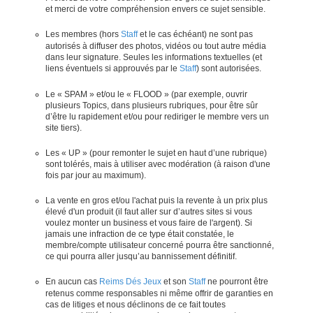
et merci de votre compréhension envers ce sujet sensible.
Les membres (hors
Staff
et le cas échéant) ne sont pas
autorisés à diffuser des photos, vidéos ou tout autre média
dans leur signature. Seules les informations textuelles (et
liens éventuels si approuvés par le
Staff
) sont autorisées.
Le « SPAM » et/ou le « FLOOD » (par exemple, ouvrir
plusieurs Topics, dans plusieurs rubriques, pour être sûr
d’être lu rapidement et/ou pour rediriger le membre vers un
site tiers).
Les « UP » (pour remonter le sujet en haut d’une rubrique)
sont tolérés, mais à utiliser avec modération (à raison d'une
fois par jour au maximum).
La vente en gros et/ou l'achat puis la revente à un prix plus
élevé d'un produit (il faut aller sur d’autres sites si vous
voulez monter un business et vous faire de l'argent). Si
jamais une infraction de ce type était constatée, le
membre/compte utilisateur concerné pourra être sanctionné,
ce qui pourra aller jusqu’au bannissement définitif.
En aucun cas
Reims Dés Jeux
et son
Staff
ne pourront être
retenus comme responsables ni même offrir de garanties en
cas de litiges et nous déclinons de ce fait toutes