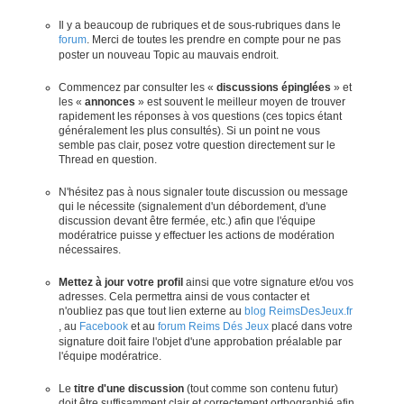
Il y a beaucoup de rubriques et de sous-rubriques dans le
forum
. Merci de toutes les prendre en compte pour ne pas
poster un nouveau Topic au mauvais endroit.
Commencez par consulter les «
discussions épinglées
» et
les «
annonces
» est souvent le meilleur moyen de trouver
rapidement les réponses à vos questions (ces topics étant
généralement les plus consultés). Si un point ne vous
semble pas clair, posez votre question directement sur le
Thread en question.
N'hésitez pas à nous signaler toute discussion ou message
qui le nécessite (signalement d'un débordement, d'une
discussion devant être fermée, etc.) afin que l'équipe
modératrice puisse y effectuer les actions de modération
nécessaires.
Mettez à jour votre profil
ainsi que votre signature et/ou vos
adresses. Cela permettra ainsi de vous contacter et
n'oubliez pas que tout lien externe au
blog ReimsDesJeux.fr
, au
Facebook
et au
forum Reims Dés Jeux
placé dans votre
signature doit faire l'objet d'une approbation préalable par
l'équipe modératrice.
Le
titre d'une discussion
(tout comme son contenu futur)
doit être suffisamment clair et correctement orthographié afin