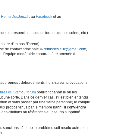
 ReimsDesJeux.fr
, au
Facebook
et au
ce et irrespect sous toutes formes que se soient, etc.).
nsure d'un post/Thread).
sse de contact principale ➯
reimsdesjeux@gmail.com
)
re, l'équipe modératrice pourrait-être amenée à
inappropriés : débordements, hors-sujets, provocations,
res du Staff
du
forum
pourront bannir le ou les
une sorte. Dans ce dernier cas, s'il est bien entendu
stion et sans passer par une tierce personne) le compte
 aux propos tenus par le membre banni.
Il conviendra
si des citations ou références au pseudo supprimé
es sanctions afin que le problème soit résolu autrement,
n.