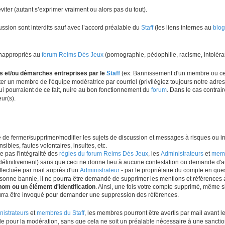
ter (autant s’exprimer vraiment ou alors pas du tout).
ssion sont interdits sauf avec l’accord préalable du
Staff
(les liens internes au
blog
inappropriés au
forum Reims Dés Jeux
(pornographie, pédophilie, racisme, intoléran
s et/ou démarches entreprises par le
Staff
(ex: Bannissement d'un membre ou ce
r un membre de l'équipe modératrice par courriel (privilégiez toujours notre adre
ui pourraient de ce fait, nuire au bon fonctionnement du
forum
. Dans le cas contrai
ur(s).
lté de fermer/supprimer/modifier les sujets de discussion et messages à risques ou 
ibles, fautes volontaires, insultes, etc.
 pas l'intégralité des
règles du forum Reims Dés Jeux
, les
Administrateurs
et
memb
initivement) sans que ceci ne donne lieu à aucune contestation ou demande d'auc
fectuée par mail auprès d'un
Administrateur
- par le propriétaire du compte en que
rsonne bannie, il ne pourra être demandé de supprimer les mentions et références
nom ou un élément d'identification
. Ainsi, une fois votre compte supprimé, même 
urra être invoqué pour demander une suppression des références.
nistrateurs
et
membres du Staff
, les membres pourront être avertis par mail avant l
e pour la modération, sans que cela ne soit un préalable nécessaire à une sanctio