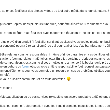
 autorisés à diffuser des photos, vidéos ou tout autre média dans leur signature. Se
usieurs Topics, dans plusieurs rubriques, pour être sûr d’être lu rapidement et/ou p
que) sont tolérés, mais à utiliser avec modération (à raison d'une fois par jour au
 plus élevé d'un produit (il faut aller sur d’autres sites si vous voulez monter un busi
ur concerné pourra être sanctionné, ce qui pourra aller jusqu’au bannissement défini
 être retenus comme responsables ni même offrir de garanties en cas de litiges et n
sactions (commerciales, matérielles, etc.). En effet, certaines rubriques (comme 
itre de comparaison, c’est comme si vous mettiez une annonce à la boulangerie près d
aire en dehors du
forum
et sous votre entière responsabilité (petit conseil au passag
ment d'éléments pour vous permettre un recours en cas de problème et dites-vous b
ennuis).
que vous puissiez communiquer en toute discrétion.
vocations.
ite/blog/application ou de ses services (excepté si un accord préalable a été obten
 sites, tout comme l'autopromotion et/ou les liens dissimulés (sous toutes formes que 