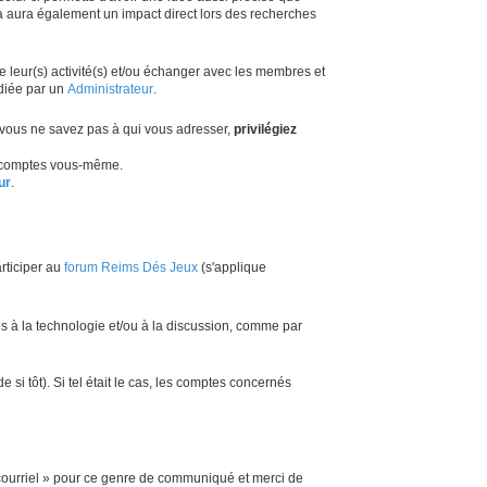
a aura également un impact direct lors des recherches
de leur(s) activité(s) et/ou échanger avec les membres et
diée par un
Administrateur
.
 vous ne savez pas à qui vous adresser,
privilégiez
os comptes vous-même.
ur
.
articiper au
forum Reims Dés Jeux
(s'applique
s à la technologie et/ou à la discussion, comme par
i tôt). Si tel était le cas, les comptes concernés
 courriel » pour ce genre de communiqué et merci de