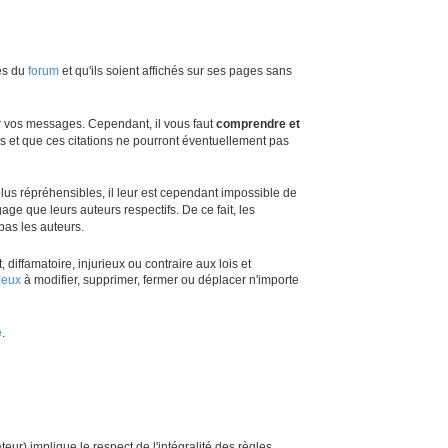
ées du
forum
et qu'ils soient affichés sur ses pages sans
er vos messages. Cependant, il vous faut
comprendre et
res et que ces citations ne pourront éventuellement pas
lus répréhensibles, il leur est cependant impossible de
age que leurs auteurs respectifs. De ce fait, les
as les auteurs.
iffamatoire, injurieux ou contraire aux lois et
Jeux
à modifier, supprimer, fermer ou déplacer n'importe
e
.
eur) implique le respect de l'intégralité des règles