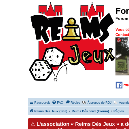
Fo
Forum 
Vous êt
Contact
htt
Raccourcis
FAQ
Règles
À propos de RDJ
Agend
Reims Dés Jeux (Site)
Reims Dés Jeux (Forum)
Règles
⚠
L’association « Reims Dés Jeux » a 