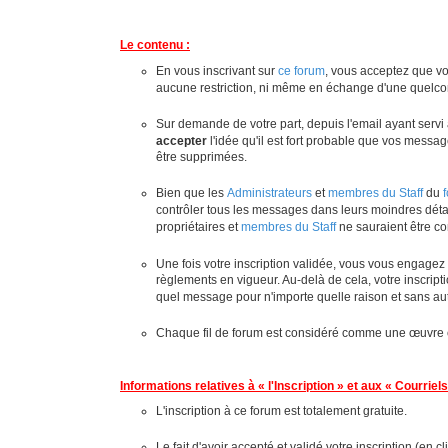
Le contenu :
En vous inscrivant sur
ce forum
, vous acceptez que vo
aucune restriction, ni même en échange d'une quelcon
Sur demande de votre part, depuis l'email ayant servi à
accepter
l'idée qu'il est fort probable que vos messag
être supprimées.
Bien que les
Administrateurs
et
membres du Staff
du
contrôler tous les messages dans leurs moindres détail
propriétaires et
membres du Staff
ne sauraient être c
Une fois votre inscription validée, vous vous engagez 
règlements en vigueur. Au-delà de cela, votre inscripti
quel message pour n'importe quelle raison et sans auto
Chaque fil de forum est considéré comme une œuvre col
Informations relatives à « l'Inscription » et aux « Courriels
L'inscription à ce forum est totalement gratuite.
Le fait d'avoir accepté et validé votre inscription (en 