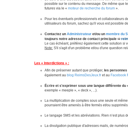
possible sur le contenu du message. De même que le t
futures via le «
moteur de recherche du forum
».
Pour les éventuels professionnels et collaborateurs 
utilisateurs du forum, sachez qu'il vous est possible 
Contactez un
Administrateur
et/ou un
membre du St
toujours notre adresse de contact principale ➯
rei
Le cas échéant, préférez également cette solution si
Note:
S'il s'agit d'un problème et/ou d'une question r
Les « Interdictions » :
Afin de préserver autant que protéger,
les personnes
également au
blog ReimsDesJeux.fr
et au
Facebook 
Écrire et s'exprimer sous une langue différente du 
exemple « meeple », « deck », ...).
La multiplication de comptes sous une seule et même id
pourraient être amenés à être fermés et/ou supprimés
Le langage SMS et les abréviations. Rien n’est plus 
La divulgation publique d'adresses mails, de numéros 