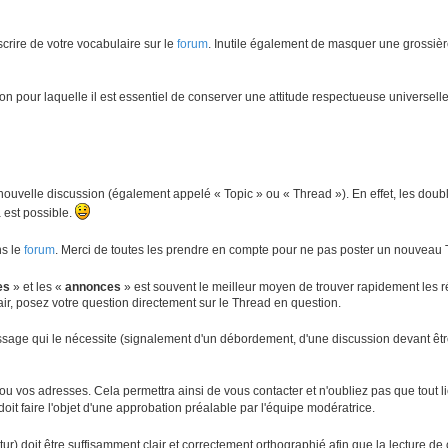
crire de votre vocabulaire sur le
forum
. Inutile également de masquer une grossiè
n pour laquelle il est essentiel de conserver une attitude respectueuse universel
ouvelle discussion (également appelé « Topic » ou « Thread »). En effet, les doublo
a est possible.
ns le
forum
. Merci de toutes les prendre en compte pour ne pas poster un nouveau 
ées
» et les «
annonces
» est souvent le meilleur moyen de trouver rapidement les 
air, posez votre question directement sur le Thread en question.
sage qui le nécessite (signalement d'un débordement, d'une discussion devant être 
/ou vos adresses. Cela permettra ainsi de vous contacter et n'oubliez pas que tout 
oit faire l'objet d'une approbation préalable par l'équipe modératrice.
r) doit être suffisamment clair et correctement orthographié afin que la lecture de 