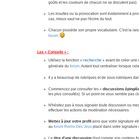
goûts et les couleurs de chacun ne se discutent pas).
Les insultes ou la provocation sont évidemment à pros
cas, mieux vaut ne pas l'écrire du tout.
Chacun possède son propre vocabulaire. C'est la raiso
forum
.
Les « Conseils » :
Utilisez la fonction «
recherche
» avant de créer une n
générale du
forum
. Autant tout centraliser lorsque cel
Il y a beaucoup de rubriques et de sous-rubriques da
Commencez par consulter les «
discussions épingl
les plus consultés). Si un point ne vous semble pas cl
N'hésitez pas à nous signaler toute discussion ou mes
effectuer les actions de modération nécessaires.
Mettez à jour votre profil
ainsi que votre signature et
au
forum Reims Dés Jeux
placé dans votre signature d
Le
titre d'une discussion
(tout comme son contenu futu