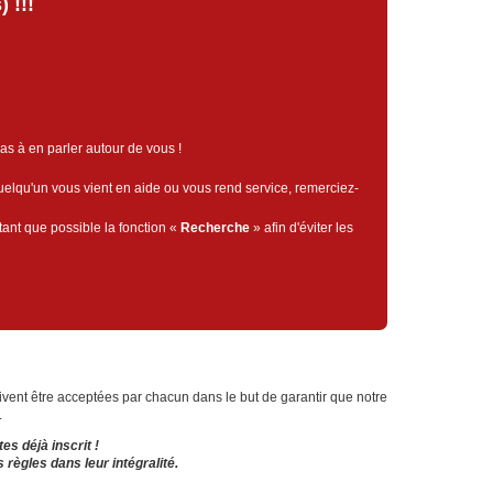
 !!!
pas à en parler autour de vous !
quelqu'un vous vient en aide ou vous rend service, remerciez-
tant que possible la fonction «
Recherche
» afin d'éviter les
vent être acceptées par chacun dans le but de garantir que notre
.
es déjà inscrit !
 règles dans leur intégralité.