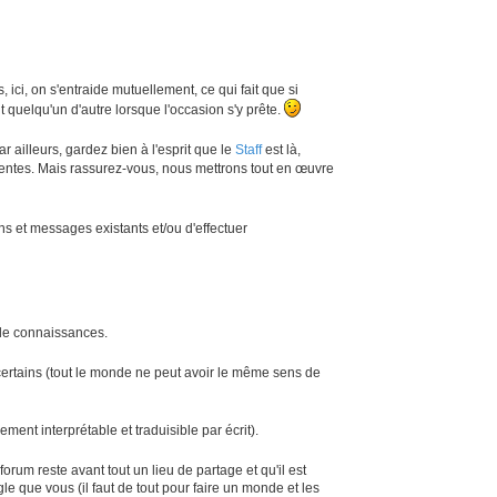
, ici, on s'entraide mutuellement, ce qui fait que si
 quelqu'un d'autre lorsque l'occasion s'y prête.
ar ailleurs, gardez bien à l'esprit que le
Staff
est là,
tentes. Mais rassurez-vous, nous mettrons tout en œuvre
ns et messages existants et/ou d'effectuer
de connaissances.
 certains (tout le monde ne peut avoir le même sens de
ement interprétable et traduisible par écrit).
rum reste avant tout un lieu de partage et qu'il est
le que vous (il faut de tout pour faire un monde et les