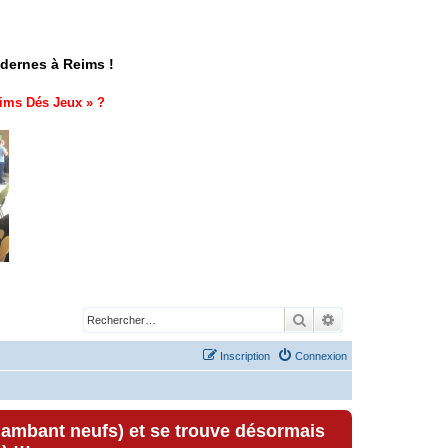
odernes à Reims !
ims Dés Jeux
» ?
Rechercher
Recherche avancé
Inscription
Connexion
lambant neufs) et se trouve désormais