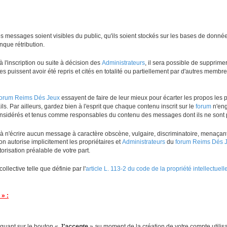
s messages soient visibles du public, qu'ils soient stockés sur les bases de donn
que rétribution.
 l'inscription ou suite à décision des
Administrateurs
, il sera possible de supprim
es puissent avoir été repris et cités en totalité ou partiellement par d'autres memb
forum Reims Dés Jeux
essayent de faire de leur mieux pour écarter les propos les p
s. Par ailleurs, gardez bien à l'esprit que chaque contenu inscrit sur le
forum
n'eng
onsidérés et tenus comme responsables du contenu des messages dont ils ne sont p
à n'écrire aucun message à caractère obscène, vulgaire, discriminatoire, menaçant, d
on autorise implicitement les propriétaires et
Administrateurs
du
forum Reims Dés 
risation préalable de votre part.
lective telle que définie par l'
article L. 113-2 du code de la propriété intellectuell
 » :
cliquant sur le bouton «
J'accepte
» au moment de la création de votre compte utilisat