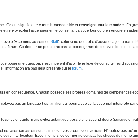
n »
. Ce qui signifie que «
tout le monde aide et renseigne tout le monde
». En gros
 et renvoyez-lui l’ascenseur en le conseillant à votre tour ou bien encore en aidant
bénévole (y compris au sein du
Staff
), celui-ci ne peut-être d'aucune façon garanti. P
 du forum. Ce dernier ne peut donc pas se porter garant de tous vos besoins et at
de poser une question, il est impératif d'avoir le réflexe de consulter les discussio
e l'information n'a pas déjà présente sur le
forum
.
cours en conséquence. Chacun possède ses propres domaines de compétences et 
mployez pas un langage trop familier qui pourrait de ce fait être mal interprété par
 l'esprit d'entraide, mais évitez autant que possible le second degré (puisque difficil
ne faites jamais en sorte d'imposer vos propres convictions. N'oubliez pas qu'un fo
de votre interlocuteur. Et ce, même si ce dernier ne voit pas les choses du même ang