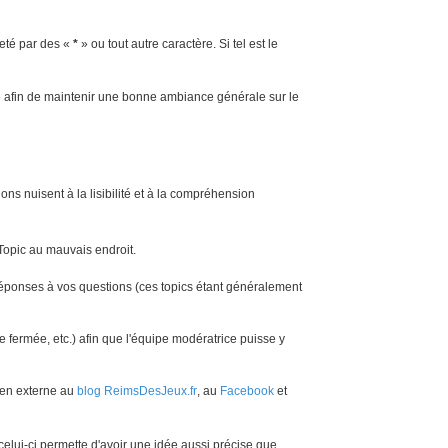
reté par des «
*
» ou tout autre caractère. Si tel est le
le afin de maintenir une bonne ambiance générale sur le
ns nuisent à la lisibilité et à la compréhension
Topic au mauvais endroit.
réponses à vos questions (ces topics étant généralement
fermée, etc.) afin que l'équipe modératrice puisse y
lien externe au
blog ReimsDesJeux.fr
, au
Facebook
et
celui-ci permette d'avoir une idée aussi précise que