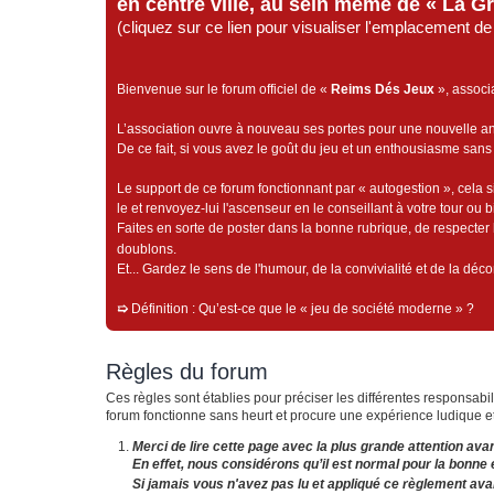
en centre ville, au sein même de « La G
(cliquez sur ce lien pour visualiser l'emplacement 
Bienvenue sur le forum officiel de «
Reims Dés Jeux
», associ
L’association ouvre à nouveau ses portes pour une nouvelle 
De ce fait, si vous avez le goût du jeu et un enthousiasme sans 
Le support de ce forum fonctionnant par « autogestion », cela s
le et renvoyez-lui l'ascenseur en le conseillant à votre tour ou 
Faites en sorte de poster dans la bonne rubrique, de respecter l
doublons.
Et... Gardez le sens de l'humour, de la convivialité et de la dé
➯
Définition : Qu’est-ce que le « jeu de société moderne » ?
Règles du forum
Ces règles sont établies pour préciser les différentes responsa
forum fonctionne sans heurt et procure une expérience ludique e
Merci de lire cette page avec la plus grande attention avan
En effet, nous considérons qu’il est normal pour la bonne e
Si jamais vous n'avez pas lu et appliqué ce règlement avan