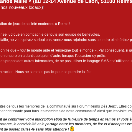
rande Malle » (au 12-14 Avenue de Laon, 51100 Reims)
de nos nouveaux locaux)
)
ation de jeux de société modernes à Reims !
année ludique en compagnie de toute son équipe de bénévoles.
faille, ne vous privez surtout pas, venez nous rejoindre sans attendre et n’hésitez 
ignifie que « tout le monde aide et renseigne tout le monde ». Par conséquent, si 
bien encore en aidant quelqu'un d'autre lorsque l'occasion s'y prête.
es propos des autres internautes, de ne pas utiliser le langage SMS et d'utiliser au
contraction. Nous ne sommes pas ici pour se prendre la tête.
bilités de tous les membres de la communauté sur Forum ¨Reims Dés Jeux¨. Elles doi
t enrichissante pour tous les membres de notre communauté ainsi que les visiteurs
t de confirmer votre inscription et/ou de la (re)lire de temps en temps si vous êt
ntente, la convivialité et le partage entre les membres, de lire et d'accepter ces
t de poster, faites-le sans plus attendre !