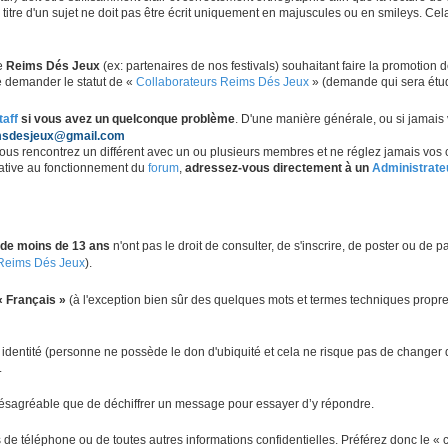
itre d'un sujet ne doit pas être écrit uniquement en majuscules ou en smileys. Cel
de
Reims Dés Jeux
(ex: partenaires de nos festivals) souhaitant faire la promotion 
de demander le statut de «
Collaborateurs Reims Dés Jeux
» (demande qui sera étu
aff
si vous avez un quelconque problème
. D'une manière générale, ou si jamais
msdesjeux@gmail.com
 vous rencontrez un différent avec un ou plusieurs membres et ne réglez jamais v
elative au fonctionnement du
forum
,
adressez-vous directement à un
Administrate
 de moins de 13 ans
n'ont pas le droit de consulter, de s'inscrire, de poster ou de p
Reims Dés Jeux
).
« Français »
(à l'exception bien sûr des quelques mots et termes techniques propre
entité (personne ne possède le don d'ubiquité et cela ne risque pas de changer de s
.
désagréable que de déchiffrer un message pour essayer d’y répondre.
de téléphone ou de toutes autres informations confidentielles. Préférez donc le «