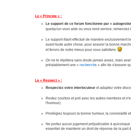
Le « Principe » :
Le support de ce forum fonctionne par « autogestio
quelqu'un vous aide ou vous rend service, remerciez-le
Le support étant effectué de manière exclusivement 
avant toute autre chose, pour assurer la bonne marche
et ferons de notre mieux pour vous satisfaire.
On ne le répétera sans doute jamais assez, mais avant 
préalablement une «
recherche
» afin de s'assurer qu
Le « Respect » :
Respectez votre interlocuteur
et adaptez votre dis
Restez courtois et poli avec les autres membres et n'e
l'humour).
Privilégiez toujours la bonne humeur, la convivialité et
Ne portez aucun jugement préjudiciable à quiconque et 
essentiel de maintenir un droit de réponse de la part 