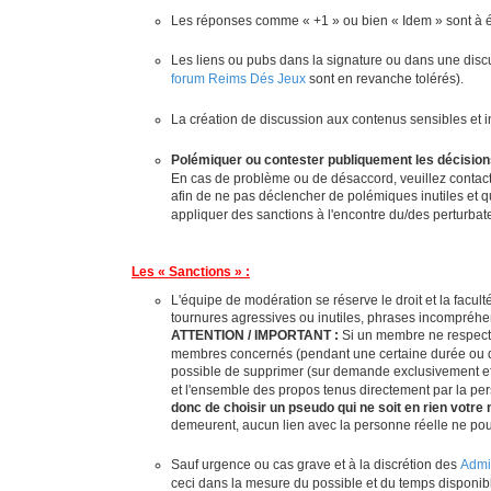
Les réponses comme « +1 » ou bien « Idem » sont à évi
Les liens ou pubs dans la signature ou dans une discu
forum Reims Dés Jeux
sont en revanche tolérés).
La création de discussion aux contenus sensibles et 
Polémiquer ou contester publiquement les décision
En cas de problème ou de désaccord, veuillez contacte
afin de ne pas déclencher de polémiques inutiles et q
appliquer des sanctions à l'encontre du/des perturbate
Les « Sanctions » :
L'équipe de modération se réserve le droit et la facu
tournures agressives ou inutiles, phrases incompréhens
ATTENTION / IMPORTANT :
Si un membre ne respecte
membres concernés (pendant une certaine durée ou déf
possible de supprimer (sur demande exclusivement ef
et l'ensemble des propos tenus directement par la pe
donc de choisir un pseudo qui ne soit en rien votre 
demeurent, aucun lien avec la personne réelle ne po
Sauf urgence ou cas grave et à la discrétion des
Admi
ceci dans la mesure du possible et du temps disponibl