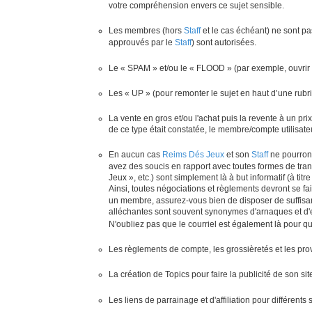
votre compréhension envers ce sujet sensible.
Les membres (hors
Staff
et le cas échéant) ne sont pas
approuvés par le
Staff
) sont autorisées.
Le « SPAM » et/ou le « FLOOD » (par exemple, ouvrir pl
Les « UP » (pour remonter le sujet en haut d’une rubri
La vente en gros et/ou l'achat puis la revente à un prix
de ce type était constatée, le membre/compte utilisate
En aucun cas
Reims Dés Jeux
et son
Staff
ne pourront
avez des soucis en rapport avec toutes formes de tran
Jeux », etc.) sont simplement là à but informatif (à t
Ainsi, toutes négociations et règlements devront se f
un membre, assurez-vous bien de disposer de suffisam
alléchantes sont souvent synonymes d'arnaques et d'
N'oubliez pas que le courriel est également là pour 
Les règlements de compte, les grossièretés et les pro
La création de Topics pour faire la publicité de son s
Les liens de parrainage et d'affiliation pour différents