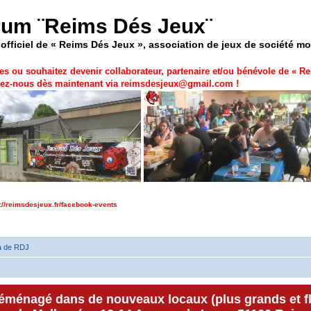
rum ¨Reims Dés Jeux¨
officiel de « Reims Dés Jeux », association de jeux de société m
es ou souhaitez devenir collaborateur, partenaire et/ou bénévole de «
Re
ez-nous dès maintenant via
reimsdesjeux@gmail.com
!
p://reimsdesjeux.fr/facebook-events
a de RDJ
déménagé dans de nouveaux locaux (plus grands et f