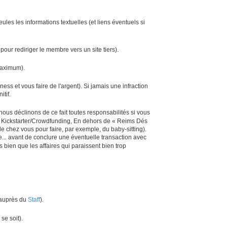
ules les informations textuelles (et liens éventuels si
our rediriger le membre vers un site tiers).
 maximum).
ness et vous faire de l'argent). Si jamais une infraction
tif.
ous déclinons de ce fait toutes responsabilités si vous
les Kickstarter/Crowdfunding, En dehors de « Reims Dés
e chez vous pour faire, par exemple, du baby-sitting).
e... avant de conclure une éventuelle transaction avec
ien que les affaires qui paraissent bien trop
u auprès du
Staff
).
se soit).