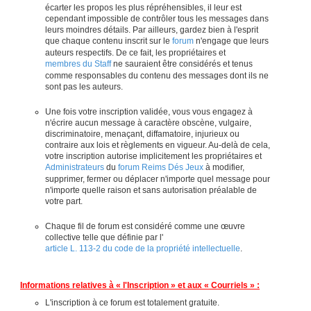
écarter les propos les plus répréhensibles, il leur est
cependant impossible de contrôler tous les messages dans
leurs moindres détails. Par ailleurs, gardez bien à l'esprit
que chaque contenu inscrit sur le
forum
n'engage que leurs
auteurs respectifs. De ce fait, les propriétaires et
membres du Staff
ne sauraient être considérés et tenus
comme responsables du contenu des messages dont ils ne
sont pas les auteurs.
Une fois votre inscription validée, vous vous engagez à
n'écrire aucun message à caractère obscène, vulgaire,
discriminatoire, menaçant, diffamatoire, injurieux ou
contraire aux lois et règlements en vigueur. Au-delà de cela,
votre inscription autorise implicitement les propriétaires et
Administrateurs
du
forum Reims Dés Jeux
à modifier,
supprimer, fermer ou déplacer n'importe quel message pour
n'importe quelle raison et sans autorisation préalable de
votre part.
Chaque fil de forum est considéré comme une œuvre
collective telle que définie par l'
article L. 113-2 du code de la propriété intellectuelle
.
Informations relatives à « l'Inscription » et aux « Courriels » :
L'inscription à ce forum est totalement gratuite.