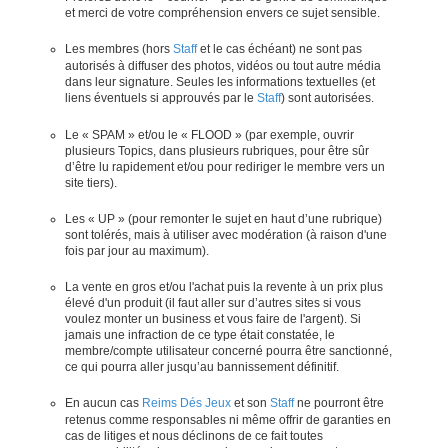
et merci de votre compréhension envers ce sujet sensible.
Les membres (hors
Staff
et le cas échéant) ne sont pas
autorisés à diffuser des photos, vidéos ou tout autre média
dans leur signature. Seules les informations textuelles (et
liens éventuels si approuvés par le
Staff
) sont autorisées.
Le « SPAM » et/ou le « FLOOD » (par exemple, ouvrir
plusieurs Topics, dans plusieurs rubriques, pour être sûr
d’être lu rapidement et/ou pour rediriger le membre vers un
site tiers).
Les « UP » (pour remonter le sujet en haut d’une rubrique)
sont tolérés, mais à utiliser avec modération (à raison d'une
fois par jour au maximum).
La vente en gros et/ou l'achat puis la revente à un prix plus
élevé d'un produit (il faut aller sur d’autres sites si vous
voulez monter un business et vous faire de l'argent). Si
jamais une infraction de ce type était constatée, le
membre/compte utilisateur concerné pourra être sanctionné,
ce qui pourra aller jusqu’au bannissement définitif.
En aucun cas
Reims Dés Jeux
et son
Staff
ne pourront être
retenus comme responsables ni même offrir de garanties en
cas de litiges et nous déclinons de ce fait toutes