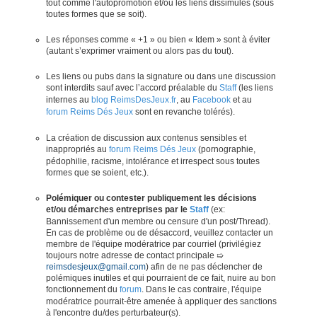
tout comme l'autopromotion et/ou les liens dissimulés (sous
toutes formes que se soit).
Les réponses comme « +1 » ou bien « Idem » sont à éviter
(autant s’exprimer vraiment ou alors pas du tout).
Les liens ou pubs dans la signature ou dans une discussion
sont interdits sauf avec l’accord préalable du
Staff
(les liens
internes au
blog ReimsDesJeux.fr
, au
Facebook
et au
forum Reims Dés Jeux
sont en revanche tolérés).
La création de discussion aux contenus sensibles et
inappropriés au
forum Reims Dés Jeux
(pornographie,
pédophilie, racisme, intolérance et irrespect sous toutes
formes que se soient, etc.).
Polémiquer ou contester publiquement les décisions
et/ou démarches entreprises par le
Staff
(ex:
Bannissement d'un membre ou censure d'un post/Thread).
En cas de problème ou de désaccord, veuillez contacter un
membre de l'équipe modératrice par courriel (privilégiez
toujours notre adresse de contact principale ➯
reimsdesjeux@gmail.com
) afin de ne pas déclencher de
polémiques inutiles et qui pourraient de ce fait, nuire au bon
fonctionnement du
forum
. Dans le cas contraire, l'équipe
modératrice pourrait-être amenée à appliquer des sanctions
à l'encontre du/des perturbateur(s).