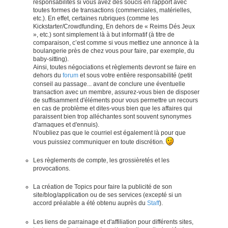
responsabilités si vous avez des soucis en rapport avec
toutes formes de transactions (commerciales, matérielles,
etc.). En effet, certaines rubriques (comme les
Kickstarter/Crowdfunding, En dehors de « Reims Dés Jeux
», etc.) sont simplement là à but informatif (à titre de
comparaison, c’est comme si vous mettiez une annonce à la
boulangerie près de chez vous pour faire, par exemple, du
baby-sitting).
Ainsi, toutes négociations et règlements devront se faire en
dehors du
forum
et sous votre entière responsabilité (petit
conseil au passage... avant de conclure une éventuelle
transaction avec un membre, assurez-vous bien de disposer
de suffisamment d'éléments pour vous permettre un recours
en cas de problème et dites-vous bien que les affaires qui
paraissent bien trop alléchantes sont souvent synonymes
d'arnaques et d'ennuis).
N'oubliez pas que le courriel est également là pour que
vous puissiez communiquer en toute discrétion.
Les règlements de compte, les grossièretés et les
provocations.
La création de Topics pour faire la publicité de son
site/blog/application ou de ses services (excepté si un
accord préalable a été obtenu auprès du
Staff
).
Les liens de parrainage et d'affiliation pour différents sites,