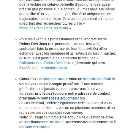
que la lecture de celui-ci permette d'avoir une idée aussi
précise que possible sur le contenu du message. De même
que le titre d'un sujet ne doit pas être écrit uniquement en
majuscules ou en smileys. Cela aura également un impact
direct lors des recherches futures via le «
moteur de recherche du forum
».
Pour les éventuels professionnels et collaborateurs de
Reims Dés Jeux
(ex: partenaires de nos festivals)
souhaitant faire la promotion de leur(s) activité(s) et/ou
échanger avec les membres et utilisateurs du forum, sachez
qu'il vous est possible de demander le statut de «
Collaborateurs Reims Dés Jeux
» (demande qui sera
étudiée par un
Administrateur
.
Contactez un
Administrateur
et/ou un
membre du Staff
si
vous avez un quelconque problème
. D'une manière
générale, ou si jamais vous ne savez pas à qui vous
adresser,
privilégiez toujours notre adresse de contact
principale ➯
reimsdesjeux@gmail.com
Le cas échéant, préférez également cette solution si vous
rencontrez un différent avec un ou plusieurs membres et ne
réglez jamais vos comptes vous-même.
Note:
S'il s'agit d'un problème et/ou d'une question relative
au fonctionnement du
forum
,
adressez-vous directement à
un
Administrateur
.