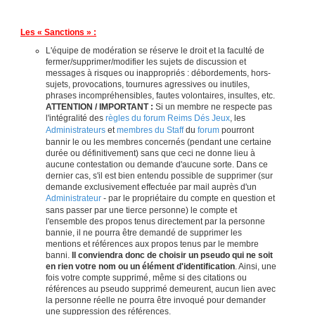
Les « Sanctions » :
L'équipe de modération se réserve le droit et la faculté de
fermer/supprimer/modifier les sujets de discussion et
messages à risques ou inappropriés : débordements, hors-
sujets, provocations, tournures agressives ou inutiles,
phrases incompréhensibles, fautes volontaires, insultes, etc.
ATTENTION / IMPORTANT :
Si un membre ne respecte pas
l'intégralité des
règles du forum Reims Dés Jeux
, les
Administrateurs
et
membres du Staff
du
forum
pourront
bannir le ou les membres concernés (pendant une certaine
durée ou définitivement) sans que ceci ne donne lieu à
aucune contestation ou demande d'aucune sorte. Dans ce
dernier cas, s'il est bien entendu possible de supprimer (sur
demande exclusivement effectuée par mail auprès d'un
Administrateur
- par le propriétaire du compte en question et
sans passer par une tierce personne) le compte et
l'ensemble des propos tenus directement par la personne
bannie, il ne pourra être demandé de supprimer les
mentions et références aux propos tenus par le membre
banni.
Il conviendra donc de choisir un pseudo qui ne soit
en rien votre nom ou un élément d'identification
. Ainsi, une
fois votre compte supprimé, même si des citations ou
références au pseudo supprimé demeurent, aucun lien avec
la personne réelle ne pourra être invoqué pour demander
une suppression des références.