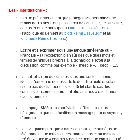
Les « Interdictions » :
Afin de préserver autant que protéger,
les personnes de
moins de 13 ans
n'ont pas le droit de consulter, de s'inscrire,
de poster ou de participer au
forum Reims Dés Jeux
(s'applique également au
blog ReimsDesJeux.fr
et au
Facebook Reims Dés Jeux
).
Écrire et s'exprimer sous une langue différente du «
Français »
(à l'exception bien sûr des quelques mots et
termes techniques propres à la technologie et/ou à la
discussion, comme par exemple « meeple », « deck », ...).
La multiplication de comptes sous une seule et même
identité (personne ne possède le don d'ubiquité et cela ne
risque pas de changer de si tôt). Si tel était le cas, les
comptes concernés pourraient être amenés à être fermés
et/ou supprimés.
Le langage SMS et les abréviations. Rien n’est plus
désagréable que de déchiffrer un message pour essayer d’y
répondre.
La divulgation publique d'adresses mails, de numéros de
téléphone ou de toutes autres informations confidentielles.
Préférez donc le « courriel » pour ce genre de communiqué