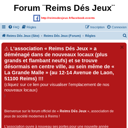
Forum ¨Reims Dés Jeux¨
http://reimsdesjeux.fr/facebook-events
FAQ
Règles
Inscription
Connexion
Reims Dés Jeux (Site)
Reims Dés Jeux (Forum)
Règles
⚠
L’association « Reims Dés Jeux » a
déménagé dans de nouveaux locaux (plus
grands et flambant neufs) et se trouve
désormais en centre ville, au sein même de «
La Grande Malle » (au 12-14 Avenue de Laon,
51100 Reims) !!!
(cliquez sur ce lien pour visualiser l'emplacement de nos
nouveaux locaux)
)
Bienvenue sur le forum officiel de «
Reims Dés Jeux
», association de
jeux de société modernes à Reims !
L’association ouvre à nouveau ses portes pour une nouvelle année