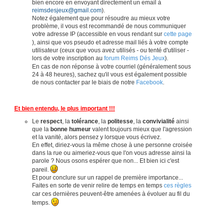
bien encore en envoyant directement un email à
reimsdesjeux@gmail.com
).
Notez également que pour résoudre au mieux votre
problème, il vous est recommandé de nous communiquer
votre adresse IP (accessible en vous rendant sur
cette page
), ainsi que vos pseudo et adresse mail liés à votre compte
utilisateur (ceux que vous avez utilisés - ou tenté d'utiliser -
lors de votre inscription au
forum Reims Dés Jeux
).
En cas de non réponse à votre courriel (généralement sous
24 à 48 heures), sachez qu'il vous est également possible
de nous contacter par le biais de notre
Facebook
.
Et bien entendu, le plus important !!!
Le
respect
, la
tolérance
, la
politesse
, la
convivialité
ainsi
que la
bonne humeur
valent toujours mieux que l'agression
et la vanité, alors pensez y lorsque vous écrivez.
En effet, diriez-vous la même chose à une personne croisée
dans la rue ou aimeriez-vous que l'on vous adresse ainsi la
parole ? Nous osons espérer que non... Et bien ici c'est
pareil.
Et pour conclure sur un rappel de première importance...
Faites en sorte de venir relire de temps en temps
ces règles
car ces dernières peuvent-être amenées à évoluer au fil du
temps.