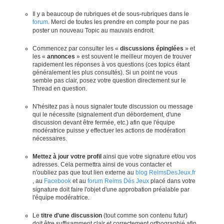
Il y a beaucoup de rubriques et de sous-rubriques dans le
forum
. Merci de toutes les prendre en compte pour ne pas
poster un nouveau Topic au mauvais endroit.
Commencez par consulter les «
discussions épinglées
» et
les «
annonces
» est souvent le meilleur moyen de trouver
rapidement les réponses à vos questions (ces topics étant
généralement les plus consultés). Si un point ne vous
semble pas clair, posez votre question directement sur le
Thread en question.
N'hésitez pas à nous signaler toute discussion ou message
qui le nécessite (signalement d'un débordement, d'une
discussion devant être fermée, etc.) afin que l'équipe
modératrice puisse y effectuer les actions de modération
nécessaires.
Mettez à jour votre profil
ainsi que votre signature et/ou vos
adresses. Cela permettra ainsi de vous contacter et
n'oubliez pas que tout lien externe au
blog ReimsDesJeux.fr
, au
Facebook
et au
forum Reims Dés Jeux
placé dans votre
signature doit faire l'objet d'une approbation préalable par
l'équipe modératrice.
Le
titre d'une discussion
(tout comme son contenu futur)
doit être suffisamment clair et correctement orthographié afin