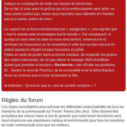
ludique en compagnie de toute son équipe de bénévoles.
De ce fait, si vous avez le goût du jeu et un enthousiasme sans faille, ne
vous privez surtout pas, venez nous rejoindre sans attendre et n’hésitez
pas à en parler autour de vous !
Le support de ce forum fonctionnant par « autogestion », cela signifie que
« tout le monde aide et renseigne tout le monde ». Par conséquent, si
quelqu'un vous vient en aide ou vous rend service, remerciez-le et
renvoyez-lui l'ascenseur en le conseillant à votre tour ou bien encore en
aidant quelqu'un d'autre lorsque l'occasion s'y prête.
Faites en sorte de poster dans la bonne rubrique, de respecter les propos
des autres internautes, de ne pas utiliser le langage SMS et d'utiliser
autant que possible la fonction «
Recherche
» afin d'éviter les doublons.
Et... Gardez le sens de l'humour, de la convivialité et de la décontraction.
Nous ne sommes pas ici pour se prendre la tête.
➯
Définition : Qu’est-ce que le « jeu de société moderne » ?
Règles du forum
Ces règles sont établies pour préciser les différentes responsabilités de tous les
membres de la communauté sur Forum ¨Reims Dés Jeux¨. Elles doivent être
acceptées par chacun dans le but de garantir que notre forum fonctionne sans
heurt et procure une expérience ludique et enrichissante pour tous les membres
de notre communauté ainsi que les visiteurs.