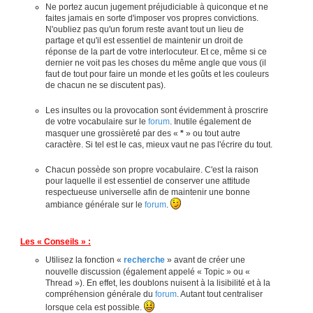
Ne portez aucun jugement préjudiciable à quiconque et ne
faites jamais en sorte d'imposer vos propres convictions.
N'oubliez pas qu'un forum reste avant tout un lieu de
partage et qu'il est essentiel de maintenir un droit de
réponse de la part de votre interlocuteur. Et ce, même si ce
dernier ne voit pas les choses du même angle que vous (il
faut de tout pour faire un monde et les goûts et les couleurs
de chacun ne se discutent pas).
Les insultes ou la provocation sont évidemment à proscrire
de votre vocabulaire sur le
forum
. Inutile également de
masquer une grossièreté par des «
*
» ou tout autre
caractère. Si tel est le cas, mieux vaut ne pas l'écrire du tout.
Chacun possède son propre vocabulaire. C'est la raison
pour laquelle il est essentiel de conserver une attitude
respectueuse universelle afin de maintenir une bonne
ambiance générale sur le
forum
.
Les « Conseils » :
Utilisez la fonction «
recherche
» avant de créer une
nouvelle discussion (également appelé « Topic » ou «
Thread »). En effet, les doublons nuisent à la lisibilité et à la
compréhension générale du
forum
. Autant tout centraliser
lorsque cela est possible.