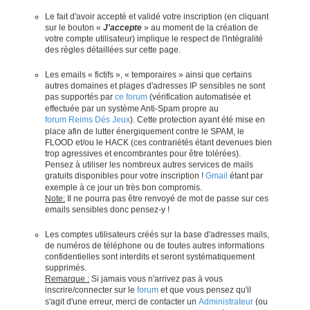
Le fait d'avoir accepté et validé votre inscription (en cliquant
sur le bouton «
J'accepte
» au moment de la création de
votre compte utilisateur) implique le respect de l'intégralité
des règles détaillées sur cette page.
Les emails « fictifs », « temporaires » ainsi que certains
autres domaines et plages d'adresses IP sensibles ne sont
pas supportés par
ce forum
(vérification automatisée et
effectuée par un système Anti-Spam propre au
forum Reims Dés Jeux
). Cette protection ayant été mise en
place afin de lutter énergiquement contre le SPAM, le
FLOOD et/ou le HACK (ces contrariétés étant devenues bien
trop agressives et encombrantes pour être tolérées).
Pensez à utiliser les nombreux autres services de mails
gratuits disponibles pour votre inscription !
Gmail
étant par
exemple à ce jour un très bon compromis.
Note:
Il ne pourra pas être renvoyé de mot de passe sur ces
emails sensibles donc pensez-y !
Les comptes utilisateurs créés sur la base d'adresses mails,
de numéros de téléphone ou de toutes autres informations
confidentielles sont interdits et seront systématiquement
supprimés.
Remarque :
Si jamais vous n'arrivez pas à vous
inscrire/connecter sur le
forum
et que vous pensez qu'il
s'agit d'une erreur, merci de contacter un
Administrateur
(ou