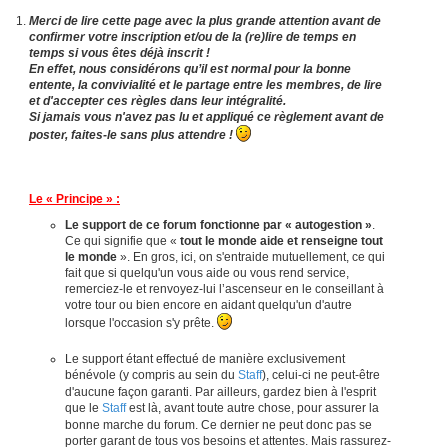
Merci de lire cette page avec la plus grande attention avant de
confirmer votre inscription et/ou de la (re)lire de temps en
temps si vous êtes déjà inscrit !
En effet, nous considérons qu’il est normal pour la bonne
entente, la convivialité et le partage entre les membres, de lire
et d'accepter ces règles dans leur intégralité.
Si jamais vous n'avez pas lu et appliqué ce règlement avant de
poster, faites-le sans plus attendre !
Le « Principe » :
Le support de ce forum fonctionne par « autogestion »
.
Ce qui signifie que «
tout le monde aide et renseigne tout
le monde
». En gros, ici, on s'entraide mutuellement, ce qui
fait que si quelqu'un vous aide ou vous rend service,
remerciez-le et renvoyez-lui l’ascenseur en le conseillant à
votre tour ou bien encore en aidant quelqu'un d'autre
lorsque l'occasion s'y prête.
Le support étant effectué de manière exclusivement
bénévole (y compris au sein du
Staff
), celui-ci ne peut-être
d'aucune façon garanti. Par ailleurs, gardez bien à l'esprit
que le
Staff
est là, avant toute autre chose, pour assurer la
bonne marche du forum. Ce dernier ne peut donc pas se
porter garant de tous vos besoins et attentes. Mais rassurez-