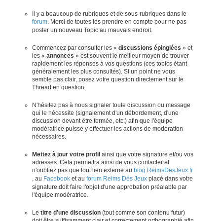
Il y a beaucoup de rubriques et de sous-rubriques dans le
forum
. Merci de toutes les prendre en compte pour ne pas
poster un nouveau Topic au mauvais endroit.
Commencez par consulter les «
discussions épinglées
» et
les «
annonces
» est souvent le meilleur moyen de trouver
rapidement les réponses à vos questions (ces topics étant
généralement les plus consultés). Si un point ne vous
semble pas clair, posez votre question directement sur le
Thread en question.
N'hésitez pas à nous signaler toute discussion ou message
qui le nécessite (signalement d'un débordement, d'une
discussion devant être fermée, etc.) afin que l'équipe
modératrice puisse y effectuer les actions de modération
nécessaires.
Mettez à jour votre profil
ainsi que votre signature et/ou vos
adresses. Cela permettra ainsi de vous contacter et
n'oubliez pas que tout lien externe au
blog ReimsDesJeux.fr
, au
Facebook
et au
forum Reims Dés Jeux
placé dans votre
signature doit faire l'objet d'une approbation préalable par
l'équipe modératrice.
Le
titre d'une discussion
(tout comme son contenu futur)
doit être suffisamment clair et correctement orthographié afin