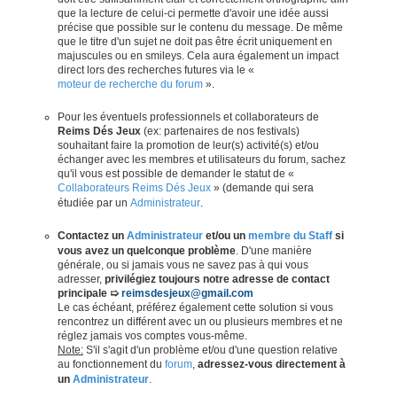
que la lecture de celui-ci permette d'avoir une idée aussi
précise que possible sur le contenu du message. De même
que le titre d'un sujet ne doit pas être écrit uniquement en
majuscules ou en smileys. Cela aura également un impact
direct lors des recherches futures via le «
moteur de recherche du forum
».
Pour les éventuels professionnels et collaborateurs de
Reims Dés Jeux
(ex: partenaires de nos festivals)
souhaitant faire la promotion de leur(s) activité(s) et/ou
échanger avec les membres et utilisateurs du forum, sachez
qu'il vous est possible de demander le statut de «
Collaborateurs Reims Dés Jeux
» (demande qui sera
étudiée par un
Administrateur
.
Contactez un
Administrateur
et/ou un
membre du Staff
si
vous avez un quelconque problème
. D'une manière
générale, ou si jamais vous ne savez pas à qui vous
adresser,
privilégiez toujours notre adresse de contact
principale ➯
reimsdesjeux@gmail.com
Le cas échéant, préférez également cette solution si vous
rencontrez un différent avec un ou plusieurs membres et ne
réglez jamais vos comptes vous-même.
Note:
S'il s'agit d'un problème et/ou d'une question relative
au fonctionnement du
forum
,
adressez-vous directement à
un
Administrateur
.