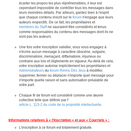
écarter les propos les plus répréhensibles, il leur est
cependant impossible de contrôler tous les messages dans
leurs moindres détails. Par ailleurs, gardez bien à l'esprit
que chaque contenu inscrit sur le
forum
n'engage que leurs
auteurs respectifs. De ce fait, les propriétaires et
membres du Staff
ne sauraient être considérés et tenus
comme responsables du contenu des messages dont ils ne
sont pas les auteurs.
Une fois votre inscription validée, vous vous engagez à
n'écrire aucun message à caractère obscène, vulgaire,
discriminatoire, menaçant, diffamatoire, injurieux ou
contraire aux lois et règlements en vigueur. Au-delà de cela,
votre inscription autorise implicitement les propriétaires et
Administrateurs
du
forum Reims Dés Jeux
à modifier,
supprimer, fermer ou déplacer n'importe quel message pour
n'importe quelle raison et sans autorisation préalable de
votre part.
Chaque fil de forum est considéré comme une œuvre
collective telle que définie par l'
article L. 113-2 du code de la propriété intellectuelle
.
Informations relatives à « l'Inscription » et aux « Courriels » :
L'inscription à ce forum est totalement gratuite.