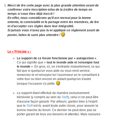
Merci de lire cette page avec la plus grande attention avant de
confirmer votre inscription et/ou de la (re)lire de temps en
temps si vous êtes déjà inscrit !
En effet, nous considérons qu’il est normal pour la bonne
entente, la convivialité et le partage entre les membres, de lire
et d'accepter ces règles dans leur intégralité.
Si jamais vous n'avez pas lu et appliqué ce règlement avant de
poster, faites-le sans plus attendre !
Le « Principe » :
Le support de ce forum fonctionne par « autogestion »
.
Ce qui signifie que «
tout le monde aide et renseigne tout
le monde
». En gros, ici, on s'entraide mutuellement, ce qui
fait que si quelqu'un vous aide ou vous rend service,
remerciez-le et renvoyez-lui l’ascenseur en le conseillant à
votre tour ou bien encore en aidant quelqu'un d'autre
lorsque l'occasion s'y prête.
Le support étant effectué de manière exclusivement
bénévole (y compris au sein du
Staff
), celui-ci ne peut-être
d'aucune façon garanti. Par ailleurs, gardez bien à l'esprit
que le
Staff
est là, avant toute autre chose, pour assurer la
bonne marche du forum. Ce dernier ne peut donc pas se
porter garant de tous vos besoins et attentes. Mais rassurez-