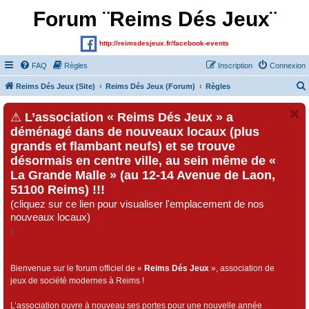
Forum ¨Reims Dés Jeux¨
http://reimsdesjeux.fr/facebook-events
FAQ
Règles
Inscription
Connexion
Reims Dés Jeux (Site)
Reims Dés Jeux (Forum)
Règles
⚠
L’association « Reims Dés Jeux » a
déménagé dans de nouveaux locaux (plus
grands et flambant neufs) et se trouve
désormais en centre ville, au sein même de «
La Grande Malle » (au 12-14 Avenue de Laon,
51100 Reims) !!!
(cliquez sur ce lien pour visualiser l'emplacement de nos
nouveaux locaux)
)
Bienvenue sur le forum officiel de «
Reims Dés Jeux
», association de
jeux de société modernes à Reims !
L’association ouvre à nouveau ses portes pour une nouvelle année