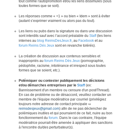
tout comme l'autopromotion et/ou les liens dissimulés (sous
toutes formes que se soit).
Les réponses comme « +1 » ou bien « Idem » sont à éviter
(autant s’exprimer vraiment ou alors pas du tout).
Les liens ou pubs dans la signature ou dans une discussion
sont interdits sauf avec l’accord préalable du
Staff
(les liens
internes au
blog ReimsDesJeux.fr
, au
Facebook
et au
forum Reims Dés Jeux
sont en revanche tolérés).
La création de discussion aux contenus sensibles et
inappropriés au
forum Reims Dés Jeux
(pornographie,
pédophilie, racisme, intolérance et irrespect sous toutes
formes que se soient, etc.).
Polémiquer ou contester publiquement les décisions
et/ou démarches entreprises par le
Staff
(ex:
Bannissement d'un membre ou censure d'un post/Thread).
En cas de problème ou de désaccord, veuillez contacter un
membre de l'équipe modératrice par courriel (privilégiez
toujours notre adresse de contact principale ➯
reimsdesjeux@gmail.com
) afin de ne pas déclencher de
polémiques inutiles et qui pourraient de ce fait, nuire au bon
fonctionnement du
forum
. Dans le cas contraire, l'équipe
modératrice pourrait-être amenée à appliquer des sanctions
à l'encontre du/des perturbateur(s).