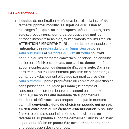
Les « Sanctions » :
L'équipe de modération se réserve le droit et la faculté de
fermer/supprimer/modifier les sujets de discussion et
messages à risques ou inappropriés : débordements, hors-
sujets, provocations, tournures agressives ou inutiles,
phrases incompréhensibles, fautes volontaires, insultes, etc.
ATTENTION / IMPORTANT :
Si un membre ne respecte pas
l'intégralité des
règles du forum Reims Dés Jeux
, les
Administrateurs
et
membres du Staff
du
forum
pourront
bannir le ou les membres concernés (pendant une certaine
durée ou définitivement) sans que ceci ne donne lieu à
aucune contestation ou demande d'aucune sorte. Dans ce
dernier cas, s'il est bien entendu possible de supprimer (sur
demande exclusivement effectuée par mail auprès d'un
Administrateur
- par le propriétaire du compte en question et
sans passer par une tierce personne) le compte et
l'ensemble des propos tenus directement par la personne
bannie, il ne pourra être demandé de supprimer les
mentions et références aux propos tenus par le membre
banni.
Il conviendra donc de choisir un pseudo qui ne soit
en rien votre nom ou un élément d'identification
. Ainsi, une
fois votre compte supprimé, même si des citations ou
références au pseudo supprimé demeurent, aucun lien avec
la personne réelle ne pourra être invoqué pour demander
une suppression des références.