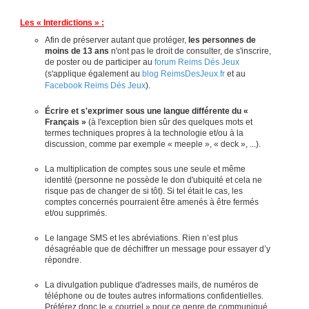
Les « Interdictions » :
Afin de préserver autant que protéger,
les personnes de
moins de 13 ans
n'ont pas le droit de consulter, de s'inscrire,
de poster ou de participer au
forum Reims Dés Jeux
(s'applique également au
blog ReimsDesJeux.fr
et au
Facebook Reims Dés Jeux
).
Écrire et s'exprimer sous une langue différente du «
Français »
(à l'exception bien sûr des quelques mots et
termes techniques propres à la technologie et/ou à la
discussion, comme par exemple « meeple », « deck », ...).
La multiplication de comptes sous une seule et même
identité (personne ne possède le don d'ubiquité et cela ne
risque pas de changer de si tôt). Si tel était le cas, les
comptes concernés pourraient être amenés à être fermés
et/ou supprimés.
Le langage SMS et les abréviations. Rien n’est plus
désagréable que de déchiffrer un message pour essayer d’y
répondre.
La divulgation publique d'adresses mails, de numéros de
téléphone ou de toutes autres informations confidentielles.
Préférez donc le « courriel » pour ce genre de communiqué