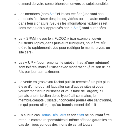
et merci de votre compréhension envers ce sujet sensible.
Les membres (hors
Staff
et le cas échéant) ne sont pas
autorisés à diffuser des photos, vidéos ou tout autre média
dans leur signature. Seules les informations textuelles (et
liens éventuels si approuvés par le
Staff
) sont autorisées.
Le « SPAM » et/ou le « FLOOD » (par exemple, ouvrir
plusieurs Topics, dans plusieurs rubriques, pour être sûr
d’être lu rapidement et/ou pour rediriger le membre vers un
site tiers).
Les « UP » (pour remonter le sujet en haut d’une rubrique)
sont tolérés, mais à utiliser avec modération (à raison d'une
fois par jour au maximum).
La vente en gros et/ou l'achat puis la revente à un prix plus
élevé d'un produit (il faut aller sur d’autres sites si vous
voulez monter un business et vous faire de l'argent). Si
jamais une infraction de ce type était constatée, le
membre/compte utilisateur concerné pourra être sanctionné,
ce qui pourra aller jusqu’au bannissement définitif.
En aucun cas
Reims Dés Jeux
et son
Staff
ne pourront être
retenus comme responsables ni même offrir de garanties en
cas de litiges et nous déclinons de ce fait toutes