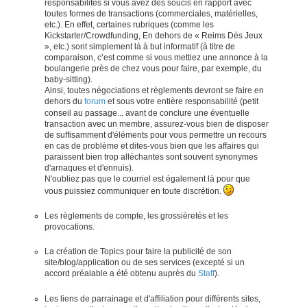
responsabilités si vous avez des soucis en rapport avec
toutes formes de transactions (commerciales, matérielles,
etc.). En effet, certaines rubriques (comme les
Kickstarter/Crowdfunding, En dehors de « Reims Dés Jeux
», etc.) sont simplement là à but informatif (à titre de
comparaison, c’est comme si vous mettiez une annonce à la
boulangerie près de chez vous pour faire, par exemple, du
baby-sitting).
Ainsi, toutes négociations et règlements devront se faire en
dehors du
forum
et sous votre entière responsabilité (petit
conseil au passage... avant de conclure une éventuelle
transaction avec un membre, assurez-vous bien de disposer
de suffisamment d'éléments pour vous permettre un recours
en cas de problème et dites-vous bien que les affaires qui
paraissent bien trop alléchantes sont souvent synonymes
d'arnaques et d'ennuis).
N'oubliez pas que le courriel est également là pour que
vous puissiez communiquer en toute discrétion.
Les règlements de compte, les grossièretés et les
provocations.
La création de Topics pour faire la publicité de son
site/blog/application ou de ses services (excepté si un
accord préalable a été obtenu auprès du
Staff
).
Les liens de parrainage et d'affiliation pour différents sites,