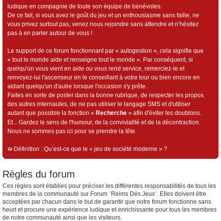
ludique en compagnie de toute son équipe de bénévoles.
De ce fait, si vous avez le goût du jeu et un enthousiasme sans faille, ne
vous privez surtout pas, venez nous rejoindre sans attendre et n’hésitez
pas à en parler autour de vous !
Le support de ce forum fonctionnant par « autogestion », cela signifie que
« tout le monde aide et renseigne tout le monde ». Par conséquent, si
quelqu'un vous vient en aide ou vous rend service, remerciez-le et
renvoyez-lui l'ascenseur en le conseillant à votre tour ou bien encore en
aidant quelqu'un d'autre lorsque l'occasion s'y prête.
Faites en sorte de poster dans la bonne rubrique, de respecter les propos
des autres internautes, de ne pas utiliser le langage SMS et d'utiliser
autant que possible la fonction «
Recherche
» afin d'éviter les doublons.
Et... Gardez le sens de l'humour, de la convivialité et de la décontraction.
Nous ne sommes pas ici pour se prendre la tête.
➯
Définition : Qu’est-ce que le « jeu de société moderne » ?
Règles du forum
Ces règles sont établies pour préciser les différentes responsabilités de tous les
membres de la communauté sur Forum ¨Reims Dés Jeux¨. Elles doivent être
acceptées par chacun dans le but de garantir que notre forum fonctionne sans
heurt et procure une expérience ludique et enrichissante pour tous les membres
de notre communauté ainsi que les visiteurs.