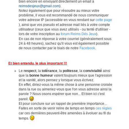
bien encore en envoyant directement un email à
reimsdesjeux@gmail.com
).
Notez également que pour résoudre au mieux votre
problème, il vous est recommandé de nous communiquer
votre adresse IP (accessible en vous rendant sur
cette page
), ainsi que vos pseudo et adresse mail liés à votre compte
utilisateur (ceux que vous avez utilisés - ou tenté d'utiliser -
lors de votre inscription au
forum Reims Dés Jeux
).
En cas de non réponse à votre courriel (généralement sous
24 à 48 heures), sachez qu'il vous est également possible
de nous contacter par le biais de notre
Facebook
.
Et bien entendu, le plus important !!!
Le
respect
, la
tolérance
, la
politesse
, la
convivialité
ainsi
que la
bonne humeur
valent toujours mieux que l'agression
et la vanité, alors pensez y lorsque vous écrivez.
En effet, diriez-vous la même chose à une personne croisée
dans la rue ou aimeriez-vous que l'on vous adresse ainsi la
parole ? Nous osons espérer que non... Et bien ici c'est
pareil.
Et pour conclure sur un rappel de première importance...
Faites en sorte de venir relire de temps en temps
ces règles
car ces dernières peuvent-être amenées à évoluer au fil du
temps.