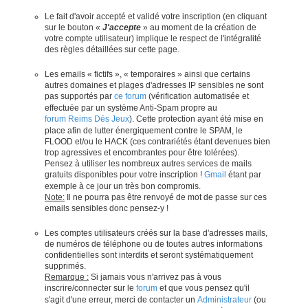
Le fait d'avoir accepté et validé votre inscription (en cliquant
sur le bouton «
J'accepte
» au moment de la création de
votre compte utilisateur) implique le respect de l'intégralité
des règles détaillées sur cette page.
Les emails « fictifs », « temporaires » ainsi que certains
autres domaines et plages d'adresses IP sensibles ne sont
pas supportés par
ce forum
(vérification automatisée et
effectuée par un système Anti-Spam propre au
forum Reims Dés Jeux
). Cette protection ayant été mise en
place afin de lutter énergiquement contre le SPAM, le
FLOOD et/ou le HACK (ces contrariétés étant devenues bien
trop agressives et encombrantes pour être tolérées).
Pensez à utiliser les nombreux autres services de mails
gratuits disponibles pour votre inscription !
Gmail
étant par
exemple à ce jour un très bon compromis.
Note:
Il ne pourra pas être renvoyé de mot de passe sur ces
emails sensibles donc pensez-y !
Les comptes utilisateurs créés sur la base d'adresses mails,
de numéros de téléphone ou de toutes autres informations
confidentielles sont interdits et seront systématiquement
supprimés.
Remarque :
Si jamais vous n'arrivez pas à vous
inscrire/connecter sur le
forum
et que vous pensez qu'il
s'agit d'une erreur, merci de contacter un
Administrateur
(ou