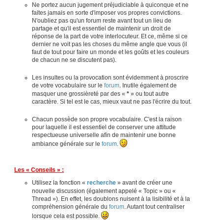
Ne portez aucun jugement préjudiciable à quiconque et ne
faites jamais en sorte d'imposer vos propres convictions.
N'oubliez pas qu'un forum reste avant tout un lieu de
partage et qu'il est essentiel de maintenir un droit de
réponse de la part de votre interlocuteur. Et ce, même si ce
dernier ne voit pas les choses du même angle que vous (il
faut de tout pour faire un monde et les goûts et les couleurs
de chacun ne se discutent pas).
Les insultes ou la provocation sont évidemment à proscrire
de votre vocabulaire sur le
forum
. Inutile également de
masquer une grossièreté par des «
*
» ou tout autre
caractère. Si tel est le cas, mieux vaut ne pas l'écrire du tout.
Chacun possède son propre vocabulaire. C'est la raison
pour laquelle il est essentiel de conserver une attitude
respectueuse universelle afin de maintenir une bonne
ambiance générale sur le
forum
.
Les « Conseils » :
Utilisez la fonction «
recherche
» avant de créer une
nouvelle discussion (également appelé « Topic » ou «
Thread »). En effet, les doublons nuisent à la lisibilité et à la
compréhension générale du
forum
. Autant tout centraliser
lorsque cela est possible.