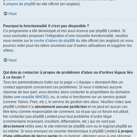
À propos de phpBB
du site officiel (en anglais).
Haut
Pourquoi la fonctionnalité X n’est pas disponible ?
Ce programme a été développé et mis sous licence par phpBB Limited. Si
vous souhaitez proposer l’intégration d’une nouvelle fonctionnalité, veuillez
vous rendre sur le
centre d’idées de phpBB
du site officiel (en anglais) où vous
pourrez voter pour les idées soumises par d’autres utilisateurs et suggérer les
vôtres.
Haut
Qui dois-je contacter à propos de problèmes d’abus ou d’ordres légaux liés
à ce forum ?
Tous les administrateurs listés sur la page « L’équipe » devraient être un
contact approprié concernant ces problèmes. Si vous n’obtenez aucune
réponse de leur part, vous devriez alors contacter le propriétaire du domaine
(faites une
requête WHOIS
), ou, si celui-ci fonctionne sur un service gratuit
(comme Yahoo, Free, etc.), le service de gestion des abus. Veuillez notez que
phpBB Limited n’a
absolument aucune juridiction
et ne peut en aucun cas
être tenu comme responsable de comment, où et par qui ce forum est utilisé.
Ne contactez pas phpBB Limited pour tout problème d’ordre légal
(commentaire incessant, insultant, diffamatoire, etc.) qui ne sont pas
directement
reliés avec le site internet de phpBB.com ou le logiciel phpBB en
lui-même. Si vous envoyez un courrier électronique à phpBB Limited
à propos
d’une utilisation de tierce partie
de ce logiciel, attendez-vous à une réponse