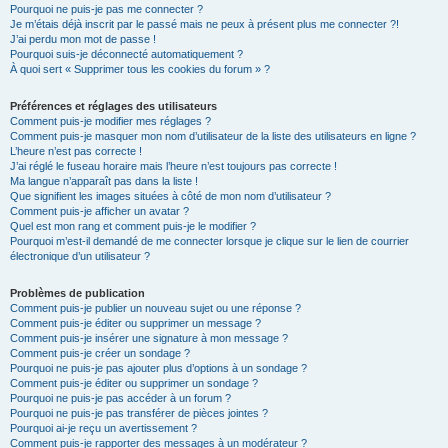
Pourquoi ne puis-je pas me connecter ?
Je m’étais déjà inscrit par le passé mais ne peux à présent plus me connecter ?!
J’ai perdu mon mot de passe !
Pourquoi suis-je déconnecté automatiquement ?
À quoi sert « Supprimer tous les cookies du forum » ?
Préférences et réglages des utilisateurs
Comment puis-je modifier mes réglages ?
Comment puis-je masquer mon nom d’utilisateur de la liste des utilisateurs en ligne ?
L’heure n’est pas correcte !
J’ai réglé le fuseau horaire mais l’heure n’est toujours pas correcte !
Ma langue n’apparaît pas dans la liste !
Que signifient les images situées à côté de mon nom d’utilisateur ?
Comment puis-je afficher un avatar ?
Quel est mon rang et comment puis-je le modifier ?
Pourquoi m’est-il demandé de me connecter lorsque je clique sur le lien de courrier
électronique d’un utilisateur ?
Problèmes de publication
Comment puis-je publier un nouveau sujet ou une réponse ?
Comment puis-je éditer ou supprimer un message ?
Comment puis-je insérer une signature à mon message ?
Comment puis-je créer un sondage ?
Pourquoi ne puis-je pas ajouter plus d’options à un sondage ?
Comment puis-je éditer ou supprimer un sondage ?
Pourquoi ne puis-je pas accéder à un forum ?
Pourquoi ne puis-je pas transférer de pièces jointes ?
Pourquoi ai-je reçu un avertissement ?
Comment puis-je rapporter des messages à un modérateur ?