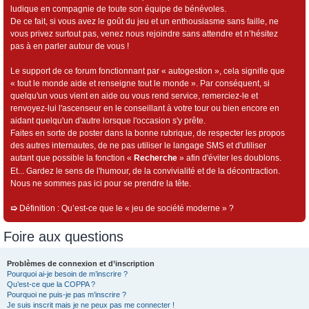
ludique en compagnie de toute son équipe de bénévoles.
De ce fait, si vous avez le goût du jeu et un enthousiasme sans faille, ne
vous privez surtout pas, venez nous rejoindre sans attendre et n’hésitez
pas à en parler autour de vous !
Le support de ce forum fonctionnant par « autogestion », cela signifie que
« tout le monde aide et renseigne tout le monde ». Par conséquent, si
quelqu'un vous vient en aide ou vous rend service, remerciez-le et
renvoyez-lui l'ascenseur en le conseillant à votre tour ou bien encore en
aidant quelqu'un d'autre lorsque l'occasion s'y prête.
Faites en sorte de poster dans la bonne rubrique, de respecter les propos
des autres internautes, de ne pas utiliser le langage SMS et d'utiliser
autant que possible la fonction «
Recherche
» afin d'éviter les doublons.
Et... Gardez le sens de l'humour, de la convivialité et de la décontraction.
Nous ne sommes pas ici pour se prendre la tête.
➯
Définition : Qu’est-ce que le « jeu de société moderne » ?
Foire aux questions
Problèmes de connexion et d’inscription
Pourquoi ai-je besoin de m’inscrire ?
Qu’est-ce que la COPPA ?
Pourquoi ne puis-je pas m’inscrire ?
Je suis inscrit mais je ne peux pas me connecter !