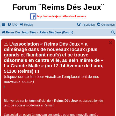
Forum ¨Reims Dés Jeux¨
http://reimsdesjeux.fr/facebook-events
FAQ
Règles
Inscription
Connexion
Reims Dés Jeux (Site)
Reims Dés Jeux (Forum)
⚠
L’association « Reims Dés Jeux » a
déménagé dans de nouveaux locaux (plus
grands et flambant neufs) et se trouve
désormais en centre ville, au sein même de «
La Grande Malle » (au 12-14 Avenue de Laon,
51100 Reims) !!!
(cliquez sur ce lien pour visualiser l'emplacement de nos
nouveaux locaux)
)
Bienvenue sur le forum officiel de «
Reims Dés Jeux
», association de
jeux de société modernes à Reims !
L’association ouvre à nouveau ses portes pour une nouvelle année