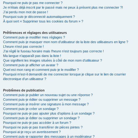
Pourquoi ne puis-je pas me connecter ?
Je m’étais déjà inscrit par le passé mais ne peux à présent plus me connecter ?!
J’ai perdu mon mot de passe !
Pourquoi suis-je déconnecté automatiquement ?
À quoi sert « Supprimer tous les cookies du forum » ?
Préférences et réglages des utilisateurs
Comment puis-je modifier mes réglages ?
Comment puis-je masquer mon nom d’utilisateur de la liste des utilisateurs en ligne ?
L’heure n’est pas correcte !
J’ai réglé le fuseau horaire mais l’heure n’est toujours pas correcte !
Ma langue n’apparaît pas dans la liste !
Que signifient les images situées à côté de mon nom d’utilisateur ?
Comment puis-je afficher un avatar ?
Quel est mon rang et comment puis-je le modifier ?
Pourquoi m’est-il demandé de me connecter lorsque je clique sur le lien de courrier
électronique d’un utilisateur ?
Problèmes de publication
Comment puis-je publier un nouveau sujet ou une réponse ?
Comment puis-je éditer ou supprimer un message ?
Comment puis-je insérer une signature à mon message ?
Comment puis-je créer un sondage ?
Pourquoi ne puis-je pas ajouter plus d’options à un sondage ?
Comment puis-je éditer ou supprimer un sondage ?
Pourquoi ne puis-je pas accéder à un forum ?
Pourquoi ne puis-je pas transférer de pièces jointes ?
Pourquoi ai-je reçu un avertissement ?
Comment puis-je rapporter des messages à un modérateur ?