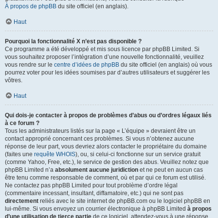
À propos de phpBB
du site officiel (en anglais).
Haut
Pourquoi la fonctionnalité X n’est pas disponible ?
Ce programme a été développé et mis sous licence par phpBB Limited. Si
vous souhaitez proposer l’intégration d’une nouvelle fonctionnalité, veuillez
vous rendre sur le
centre d’idées de phpBB
du site officiel (en anglais) où vous
pourrez voter pour les idées soumises par d’autres utilisateurs et suggérer les
vôtres.
Haut
Qui dois-je contacter à propos de problèmes d’abus ou d’ordres légaux liés
à ce forum ?
Tous les administrateurs listés sur la page « L’équipe » devraient être un
contact approprié concernant ces problèmes. Si vous n’obtenez aucune
réponse de leur part, vous devriez alors contacter le propriétaire du domaine
(faites une
requête WHOIS
), ou, si celui-ci fonctionne sur un service gratuit
(comme Yahoo, Free, etc.), le service de gestion des abus. Veuillez notez que
phpBB Limited n’a
absolument aucune juridiction
et ne peut en aucun cas
être tenu comme responsable de comment, où et par qui ce forum est utilisé.
Ne contactez pas phpBB Limited pour tout problème d’ordre légal
(commentaire incessant, insultant, diffamatoire, etc.) qui ne sont pas
directement
reliés avec le site internet de phpBB.com ou le logiciel phpBB en
lui-même. Si vous envoyez un courrier électronique à phpBB Limited
à propos
d’une utilisation de tierce partie
de ce logiciel, attendez-vous à une réponse