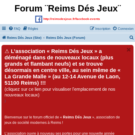
Forum ¨Reims Dés Jeux¨
http://reimsdesjeux.fr/facebook-events
FAQ
Règles
Inscription
Connexion
Reims Dés Jeux (Site)
Reims Dés Jeux (Forum)
⚠
L’association « Reims Dés Jeux » a
déménagé dans de nouveaux locaux (plus
grands et flambant neufs) et se trouve
désormais en centre ville, au sein même de «
La Grande Malle » (au 12-14 Avenue de Laon,
51100 Reims) !!!
(cliquez sur ce lien pour visualiser l'emplacement de nos
nouveaux locaux)
)
Bienvenue sur le forum officiel de «
Reims Dés Jeux
», association de
jeux de société modernes à Reims !
L’association ouvre à nouveau ses portes pour une nouvelle année