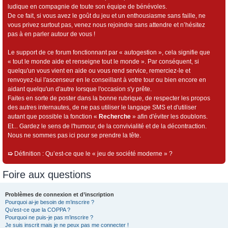
ludique en compagnie de toute son équipe de bénévoles.
De ce fait, si vous avez le goût du jeu et un enthousiasme sans faille, ne
vous privez surtout pas, venez nous rejoindre sans attendre et n’hésitez
pas à en parler autour de vous !
Le support de ce forum fonctionnant par « autogestion », cela signifie que
« tout le monde aide et renseigne tout le monde ». Par conséquent, si
quelqu'un vous vient en aide ou vous rend service, remerciez-le et
renvoyez-lui l'ascenseur en le conseillant à votre tour ou bien encore en
aidant quelqu'un d'autre lorsque l'occasion s'y prête.
Faites en sorte de poster dans la bonne rubrique, de respecter les propos
des autres internautes, de ne pas utiliser le langage SMS et d'utiliser
autant que possible la fonction «
Recherche
» afin d'éviter les doublons.
Et... Gardez le sens de l'humour, de la convivialité et de la décontraction.
Nous ne sommes pas ici pour se prendre la tête.
➯
Définition : Qu’est-ce que le « jeu de société moderne » ?
Foire aux questions
Problèmes de connexion et d’inscription
Pourquoi ai-je besoin de m’inscrire ?
Qu’est-ce que la COPPA ?
Pourquoi ne puis-je pas m’inscrire ?
Je suis inscrit mais je ne peux pas me connecter !