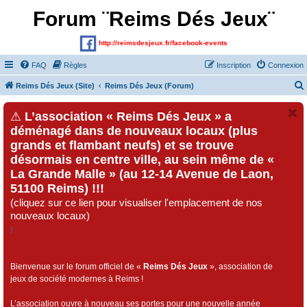
Forum ¨Reims Dés Jeux¨
http://reimsdesjeux.fr/facebook-events
FAQ
Règles
Inscription
Connexion
Reims Dés Jeux (Site)
Reims Dés Jeux (Forum)
⚠
L’association « Reims Dés Jeux » a
déménagé dans de nouveaux locaux (plus
grands et flambant neufs) et se trouve
désormais en centre ville, au sein même de «
La Grande Malle » (au 12-14 Avenue de Laon,
51100 Reims) !!!
(cliquez sur ce lien pour visualiser l'emplacement de nos
nouveaux locaux)
)
Bienvenue sur le forum officiel de «
Reims Dés Jeux
», association de
jeux de société modernes à Reims !
L’association ouvre à nouveau ses portes pour une nouvelle année