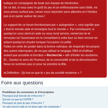
ludique en compagnie de toute son équipe de bénévoles.
De ce fait, si vous avez le goût du jeu et un enthousiasme sans faille, ne
vous privez surtout pas, venez nous rejoindre sans attendre et n’hésitez
pas à en parler autour de vous !
Le support de ce forum fonctionnant par « autogestion », cela signifie que
« tout le monde aide et renseigne tout le monde ». Par conséquent, si
quelqu'un vous vient en aide ou vous rend service, remerciez-le et
renvoyez-lui l'ascenseur en le conseillant à votre tour ou bien encore en
aidant quelqu'un d'autre lorsque l'occasion s'y prête.
Faites en sorte de poster dans la bonne rubrique, de respecter les propos
des autres internautes, de ne pas utiliser le langage SMS et d'utiliser
autant que possible la fonction «
Recherche
» afin d'éviter les doublons.
Et... Gardez le sens de l'humour, de la convivialité et de la décontraction.
Nous ne sommes pas ici pour se prendre la tête.
➯
Définition : Qu’est-ce que le « jeu de société moderne » ?
Foire aux questions
Problèmes de connexion et d’inscription
Pourquoi ai-je besoin de m’inscrire ?
Qu’est-ce que la COPPA ?
Pourquoi ne puis-je pas m’inscrire ?
Je suis inscrit mais je ne peux pas me connecter !