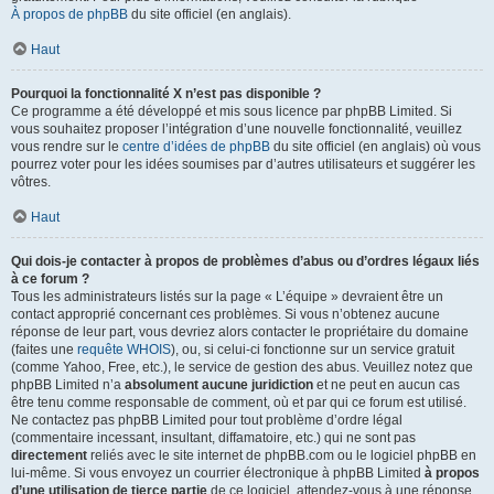
À propos de phpBB
du site officiel (en anglais).
Haut
Pourquoi la fonctionnalité X n’est pas disponible ?
Ce programme a été développé et mis sous licence par phpBB Limited. Si
vous souhaitez proposer l’intégration d’une nouvelle fonctionnalité, veuillez
vous rendre sur le
centre d’idées de phpBB
du site officiel (en anglais) où vous
pourrez voter pour les idées soumises par d’autres utilisateurs et suggérer les
vôtres.
Haut
Qui dois-je contacter à propos de problèmes d’abus ou d’ordres légaux liés
à ce forum ?
Tous les administrateurs listés sur la page « L’équipe » devraient être un
contact approprié concernant ces problèmes. Si vous n’obtenez aucune
réponse de leur part, vous devriez alors contacter le propriétaire du domaine
(faites une
requête WHOIS
), ou, si celui-ci fonctionne sur un service gratuit
(comme Yahoo, Free, etc.), le service de gestion des abus. Veuillez notez que
phpBB Limited n’a
absolument aucune juridiction
et ne peut en aucun cas
être tenu comme responsable de comment, où et par qui ce forum est utilisé.
Ne contactez pas phpBB Limited pour tout problème d’ordre légal
(commentaire incessant, insultant, diffamatoire, etc.) qui ne sont pas
directement
reliés avec le site internet de phpBB.com ou le logiciel phpBB en
lui-même. Si vous envoyez un courrier électronique à phpBB Limited
à propos
d’une utilisation de tierce partie
de ce logiciel, attendez-vous à une réponse