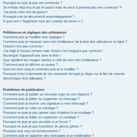
Pourquoi ne puis-je pas me connecter ?
Je m’étais déjà inscrit par le passé mais ne peux à présent plus me connecter ?!
J’ai perdu mon mot de passe !
Pourquoi suis-je déconnecté automatiquement ?
À quoi sert « Supprimer tous les cookies du forum » ?
Préférences et réglages des utilisateurs
Comment puis-je modifier mes réglages ?
Comment puis-je masquer mon nom d’utilisateur de la liste des utilisateurs en ligne ?
L’heure n’est pas correcte !
J’ai réglé le fuseau horaire mais l’heure n’est toujours pas correcte !
Ma langue n’apparaît pas dans la liste !
Que signifient les images situées à côté de mon nom d’utilisateur ?
Comment puis-je afficher un avatar ?
Quel est mon rang et comment puis-je le modifier ?
Pourquoi m’est-il demandé de me connecter lorsque je clique sur le lien de courrier
électronique d’un utilisateur ?
Problèmes de publication
Comment puis-je publier un nouveau sujet ou une réponse ?
Comment puis-je éditer ou supprimer un message ?
Comment puis-je insérer une signature à mon message ?
Comment puis-je créer un sondage ?
Pourquoi ne puis-je pas ajouter plus d’options à un sondage ?
Comment puis-je éditer ou supprimer un sondage ?
Pourquoi ne puis-je pas accéder à un forum ?
Pourquoi ne puis-je pas transférer de pièces jointes ?
Pourquoi ai-je reçu un avertissement ?
Comment puis-je rapporter des messages à un modérateur ?