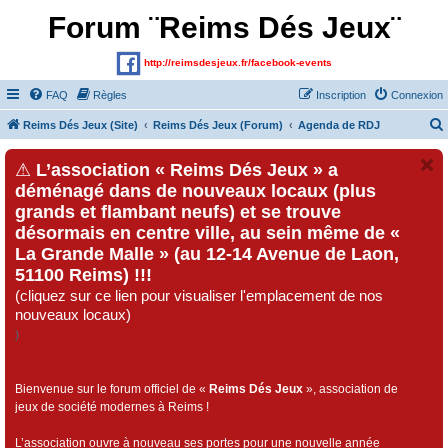
Forum ¨Reims Dés Jeux¨
http://reimsdesjeux.fr/facebook-events
FAQ
Règles
Inscription
Connexion
Reims Dés Jeux (Site)
Reims Dés Jeux (Forum)
Agenda de RDJ
⚠
L’association « Reims Dés Jeux » a
déménagé dans de nouveaux locaux (plus
grands et flambant neufs) et se trouve
désormais en centre ville, au sein même de «
La Grande Malle » (au 12-14 Avenue de Laon,
51100 Reims) !!!
(cliquez sur ce lien pour visualiser l'emplacement de nos
nouveaux locaux)
)
Bienvenue sur le forum officiel de «
Reims Dés Jeux
», association de
jeux de société modernes à Reims !
L’association ouvre à nouveau ses portes pour une nouvelle année