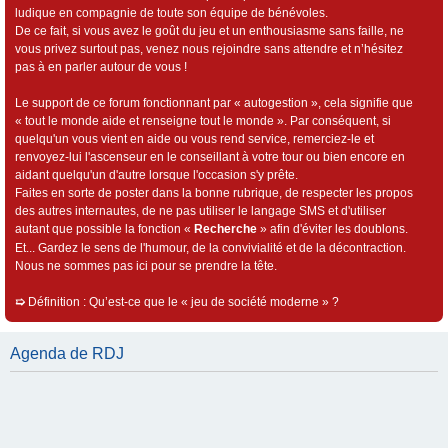
ludique en compagnie de toute son équipe de bénévoles.
De ce fait, si vous avez le goût du jeu et un enthousiasme sans faille, ne
vous privez surtout pas, venez nous rejoindre sans attendre et n’hésitez
pas à en parler autour de vous !
Le support de ce forum fonctionnant par « autogestion », cela signifie que
« tout le monde aide et renseigne tout le monde ». Par conséquent, si
quelqu'un vous vient en aide ou vous rend service, remerciez-le et
renvoyez-lui l'ascenseur en le conseillant à votre tour ou bien encore en
aidant quelqu'un d'autre lorsque l'occasion s'y prête.
Faites en sorte de poster dans la bonne rubrique, de respecter les propos
des autres internautes, de ne pas utiliser le langage SMS et d'utiliser
autant que possible la fonction «
Recherche
» afin d'éviter les doublons.
Et... Gardez le sens de l'humour, de la convivialité et de la décontraction.
Nous ne sommes pas ici pour se prendre la tête.
➯
Définition : Qu’est-ce que le « jeu de société moderne » ?
Agenda de RDJ