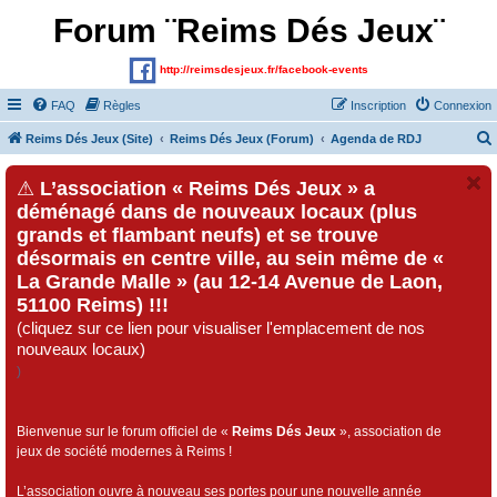
Forum ¨Reims Dés Jeux¨
http://reimsdesjeux.fr/facebook-events
FAQ
Règles
Inscription
Connexion
Reims Dés Jeux (Site)
Reims Dés Jeux (Forum)
Agenda de RDJ
⚠
L’association « Reims Dés Jeux » a
déménagé dans de nouveaux locaux (plus
grands et flambant neufs) et se trouve
désormais en centre ville, au sein même de «
La Grande Malle » (au 12-14 Avenue de Laon,
51100 Reims) !!!
(cliquez sur ce lien pour visualiser l'emplacement de nos
nouveaux locaux)
)
Bienvenue sur le forum officiel de «
Reims Dés Jeux
», association de
jeux de société modernes à Reims !
L’association ouvre à nouveau ses portes pour une nouvelle année