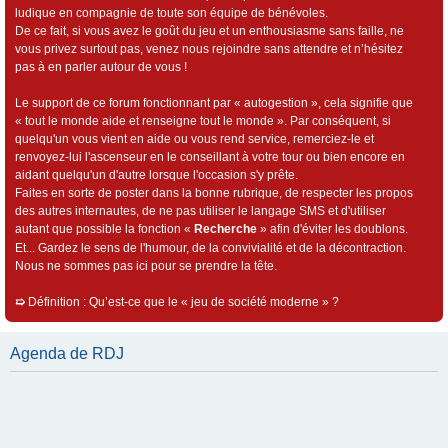
ludique en compagnie de toute son équipe de bénévoles.
De ce fait, si vous avez le goût du jeu et un enthousiasme sans faille, ne
vous privez surtout pas, venez nous rejoindre sans attendre et n’hésitez
pas à en parler autour de vous !
Le support de ce forum fonctionnant par « autogestion », cela signifie que
« tout le monde aide et renseigne tout le monde ». Par conséquent, si
quelqu'un vous vient en aide ou vous rend service, remerciez-le et
renvoyez-lui l'ascenseur en le conseillant à votre tour ou bien encore en
aidant quelqu'un d'autre lorsque l'occasion s'y prête.
Faites en sorte de poster dans la bonne rubrique, de respecter les propos
des autres internautes, de ne pas utiliser le langage SMS et d'utiliser
autant que possible la fonction «
Recherche
» afin d'éviter les doublons.
Et... Gardez le sens de l'humour, de la convivialité et de la décontraction.
Nous ne sommes pas ici pour se prendre la tête.
➯
Définition : Qu’est-ce que le « jeu de société moderne » ?
Agenda de RDJ