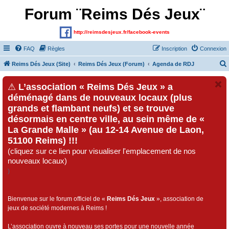
Forum ¨Reims Dés Jeux¨
http://reimsdesjeux.fr/facebook-events
FAQ
Règles
Inscription
Connexion
Reims Dés Jeux (Site)
Reims Dés Jeux (Forum)
Agenda de RDJ
⚠
L’association « Reims Dés Jeux » a
déménagé dans de nouveaux locaux (plus
grands et flambant neufs) et se trouve
désormais en centre ville, au sein même de «
La Grande Malle » (au 12-14 Avenue de Laon,
51100 Reims) !!!
(cliquez sur ce lien pour visualiser l'emplacement de nos
nouveaux locaux)
)
Bienvenue sur le forum officiel de «
Reims Dés Jeux
», association de
jeux de société modernes à Reims !
L’association ouvre à nouveau ses portes pour une nouvelle année