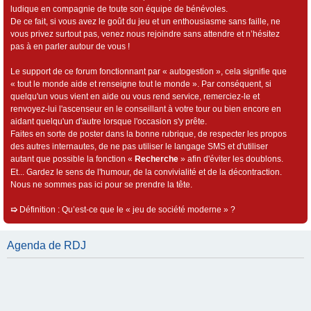
ludique en compagnie de toute son équipe de bénévoles.
De ce fait, si vous avez le goût du jeu et un enthousiasme sans faille, ne
vous privez surtout pas, venez nous rejoindre sans attendre et n’hésitez
pas à en parler autour de vous !
Le support de ce forum fonctionnant par « autogestion », cela signifie que
« tout le monde aide et renseigne tout le monde ». Par conséquent, si
quelqu'un vous vient en aide ou vous rend service, remerciez-le et
renvoyez-lui l'ascenseur en le conseillant à votre tour ou bien encore en
aidant quelqu'un d'autre lorsque l'occasion s'y prête.
Faites en sorte de poster dans la bonne rubrique, de respecter les propos
des autres internautes, de ne pas utiliser le langage SMS et d'utiliser
autant que possible la fonction «
Recherche
» afin d'éviter les doublons.
Et... Gardez le sens de l'humour, de la convivialité et de la décontraction.
Nous ne sommes pas ici pour se prendre la tête.
➯
Définition : Qu’est-ce que le « jeu de société moderne » ?
Agenda de RDJ