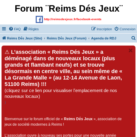
Forum ¨Reims Dés Jeux¨
http://reimsdesjeux.fr/facebook-events
FAQ
Règles
Inscription
Connexion
Reims Dés Jeux (Site)
Reims Dés Jeux (Forum)
Agenda de RDJ
⚠
L’association « Reims Dés Jeux » a
déménagé dans de nouveaux locaux (plus
grands et flambant neufs) et se trouve
désormais en centre ville, au sein même de «
La Grande Malle » (au 12-14 Avenue de Laon,
51100 Reims) !!!
(cliquez sur ce lien pour visualiser l'emplacement de nos
nouveaux locaux)
)
Bienvenue sur le forum officiel de «
Reims Dés Jeux
», association de
jeux de société modernes à Reims !
L’association ouvre à nouveau ses portes pour une nouvelle année