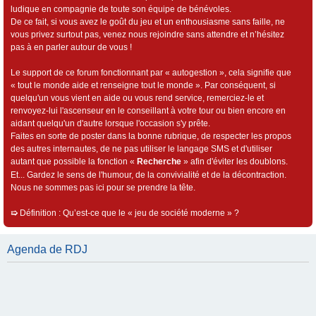
ludique en compagnie de toute son équipe de bénévoles.
De ce fait, si vous avez le goût du jeu et un enthousiasme sans faille, ne
vous privez surtout pas, venez nous rejoindre sans attendre et n’hésitez
pas à en parler autour de vous !
Le support de ce forum fonctionnant par « autogestion », cela signifie que
« tout le monde aide et renseigne tout le monde ». Par conséquent, si
quelqu'un vous vient en aide ou vous rend service, remerciez-le et
renvoyez-lui l'ascenseur en le conseillant à votre tour ou bien encore en
aidant quelqu'un d'autre lorsque l'occasion s'y prête.
Faites en sorte de poster dans la bonne rubrique, de respecter les propos
des autres internautes, de ne pas utiliser le langage SMS et d'utiliser
autant que possible la fonction «
Recherche
» afin d'éviter les doublons.
Et... Gardez le sens de l'humour, de la convivialité et de la décontraction.
Nous ne sommes pas ici pour se prendre la tête.
➯
Définition : Qu’est-ce que le « jeu de société moderne » ?
Agenda de RDJ