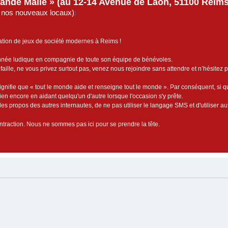
rande Malle » (au 12-14 Avenue de Laon, 51100 Reims)
de nos nouveaux locaux)
)
ation de jeux de société modernes à Reims !
année ludique en compagnie de toute son équipe de bénévoles.
faille, ne vous privez surtout pas, venez nous rejoindre sans attendre et n’hésitez 
ignifie que « tout le monde aide et renseigne tout le monde ». Par conséquent, si 
bien encore en aidant quelqu'un d'autre lorsque l'occasion s'y prête.
es propos des autres internautes, de ne pas utiliser le langage SMS et d'utiliser au
contraction. Nous ne sommes pas ici pour se prendre la tête.