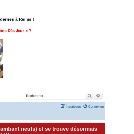
odernes à Reims !
ims Dés Jeux
» ?
Rechercher
Recherche avancé
Inscription
Connexion
lambant neufs) et se trouve désormais