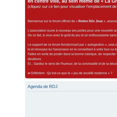
en centre ville, au sein même de « La G
(cliquez sur ce lien pour visualiser l'emplacement 
Bienvenue sur le forum officiel de «
Reims Dés Jeux
», associ
L’association ouvre à nouveau ses portes pour une nouvelle 
De ce fait, si vous avez le goût du jeu et un enthousiasme sans 
Le support de ce forum fonctionnant par « autogestion », cela s
le et renvoyez-lui l'ascenseur en le conseillant à votre tour ou 
Faites en sorte de poster dans la bonne rubrique, de respecter l
doublons.
Et... Gardez le sens de l'humour, de la convivialité et de la dé
➯
Définition : Qu’est-ce que le « jeu de société moderne » ?
Agenda de RDJ