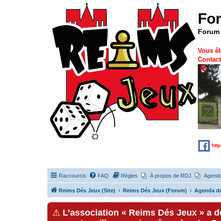
Fo
Forum 
Vous êt
Contact
htt
Raccourcis
FAQ
Règles
À propos de RDJ
Agend
Reims Dés Jeux (Site)
Reims Dés Jeux (Forum)
Agenda d
⚠
L’association « Reims Dés Jeux » a 