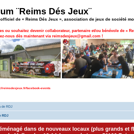
rum ¨Reims Dés Jeux¨
officiel de « Reims Dés Jeux », association de jeux de société m
es ou souhaitez devenir collaborateur, partenaire et/ou bénévole de «
Re
ez-nous dès maintenant via
reimsdesjeux@gmail.com
!
p://reimsdesjeux.fr/facebook-events
a de RDJ
e RDJ
déménagé dans de nouveaux locaux (plus grands et f