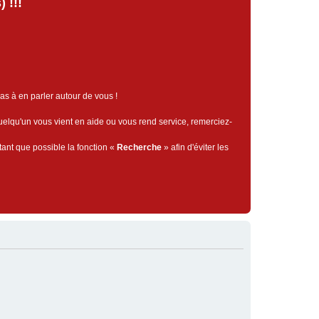
 !!!
pas à en parler autour de vous !
quelqu'un vous vient en aide ou vous rend service, remerciez-
tant que possible la fonction «
Recherche
» afin d'éviter les