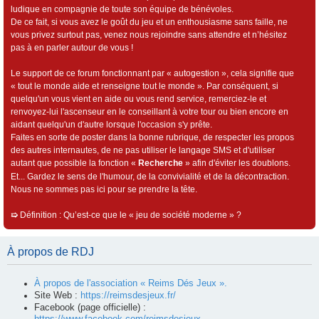
ludique en compagnie de toute son équipe de bénévoles.
De ce fait, si vous avez le goût du jeu et un enthousiasme sans faille, ne
vous privez surtout pas, venez nous rejoindre sans attendre et n’hésitez
pas à en parler autour de vous !
Le support de ce forum fonctionnant par « autogestion », cela signifie que
« tout le monde aide et renseigne tout le monde ». Par conséquent, si
quelqu'un vous vient en aide ou vous rend service, remerciez-le et
renvoyez-lui l'ascenseur en le conseillant à votre tour ou bien encore en
aidant quelqu'un d'autre lorsque l'occasion s'y prête.
Faites en sorte de poster dans la bonne rubrique, de respecter les propos
des autres internautes, de ne pas utiliser le langage SMS et d'utiliser
autant que possible la fonction «
Recherche
» afin d'éviter les doublons.
Et... Gardez le sens de l'humour, de la convivialité et de la décontraction.
Nous ne sommes pas ici pour se prendre la tête.
➯
Définition : Qu’est-ce que le « jeu de société moderne » ?
À propos de RDJ
À propos de l'association « Reims Dés Jeux ».
Site Web :
https://reimsdesjeux.fr/
Facebook (page officielle) :