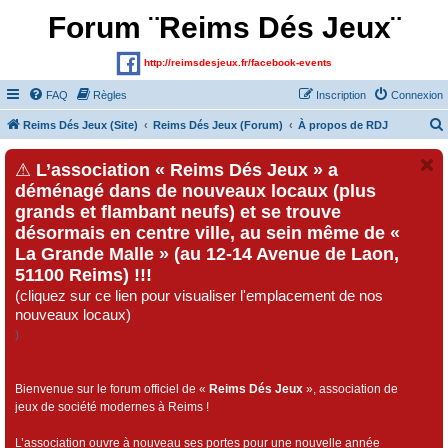
Forum ¨Reims Dés Jeux¨
http://reimsdesjeux.fr/facebook-events
FAQ
Règles
Inscription
Connexion
Reims Dés Jeux (Site)
Reims Dés Jeux (Forum)
À propos de RDJ
⚠
L’association « Reims Dés Jeux » a
déménagé dans de nouveaux locaux (plus
grands et flambant neufs) et se trouve
désormais en centre ville, au sein même de «
La Grande Malle » (au 12-14 Avenue de Laon,
51100 Reims) !!!
(cliquez sur ce lien pour visualiser l'emplacement de nos
nouveaux locaux)
)
Bienvenue sur le forum officiel de «
Reims Dés Jeux
», association de
jeux de société modernes à Reims !
L’association ouvre à nouveau ses portes pour une nouvelle année