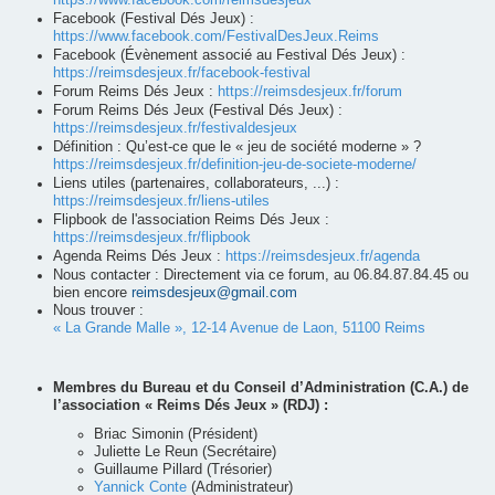
https://www.facebook.com/reimsdesjeux
Facebook (Festival Dés Jeux) :
https://www.facebook.com/FestivalDesJeux.Reims
Facebook (Évènement associé au Festival Dés Jeux) :
https://reimsdesjeux.fr/facebook-festival
Forum Reims Dés Jeux :
https://reimsdesjeux.fr/forum
Forum Reims Dés Jeux (Festival Dés Jeux) :
https://reimsdesjeux.fr/festivaldesjeux
Définition : Qu’est-ce que le « jeu de société moderne » ?
https://reimsdesjeux.fr/definition-jeu-de-societe-moderne/
Liens utiles (partenaires, collaborateurs, ...) :
https://reimsdesjeux.fr/liens-utiles
Flipbook de l'association Reims Dés Jeux :
https://reimsdesjeux.fr/flipbook
Agenda Reims Dés Jeux :
https://reimsdesjeux.fr/agenda
Nous contacter : Directement via ce forum, au 06.84.87.84.45 ou
bien encore
reimsdesjeux@gmail.com
Nous trouver :
« La Grande Malle », 12-14 Avenue de Laon, 51100 Reims
Membres du Bureau et du Conseil d’Administration (C.A.) de
l’association « Reims Dés Jeux » (RDJ) :
Briac Simonin (Président)
Juliette Le Reun (Secrétaire)
Guillaume Pillard (Trésorier)
Yannick Conte
(Administrateur)