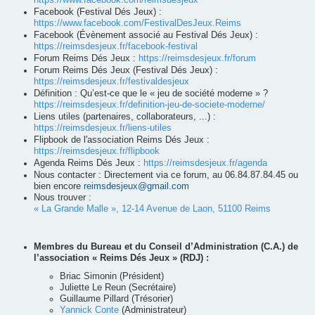
https://www.facebook.com/reimsdesjeux
Facebook (Festival Dés Jeux) :
https://www.facebook.com/FestivalDesJeux.Reims
Facebook (Évènement associé au Festival Dés Jeux) :
https://reimsdesjeux.fr/facebook-festival
Forum Reims Dés Jeux :
https://reimsdesjeux.fr/forum
Forum Reims Dés Jeux (Festival Dés Jeux) :
https://reimsdesjeux.fr/festivaldesjeux
Définition : Qu’est-ce que le « jeu de société moderne » ?
https://reimsdesjeux.fr/definition-jeu-de-societe-moderne/
Liens utiles (partenaires, collaborateurs, ...) :
https://reimsdesjeux.fr/liens-utiles
Flipbook de l'association Reims Dés Jeux :
https://reimsdesjeux.fr/flipbook
Agenda Reims Dés Jeux :
https://reimsdesjeux.fr/agenda
Nous contacter : Directement via ce forum, au 06.84.87.84.45 ou
bien encore
reimsdesjeux@gmail.com
Nous trouver :
« La Grande Malle », 12-14 Avenue de Laon, 51100 Reims
Membres du Bureau et du Conseil d’Administration (C.A.) de
l’association « Reims Dés Jeux » (RDJ) :
Briac Simonin (Président)
Juliette Le Reun (Secrétaire)
Guillaume Pillard (Trésorier)
Yannick Conte
(Administrateur)