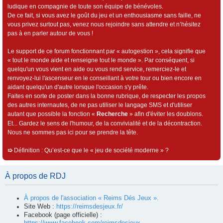
ludique en compagnie de toute son équipe de bénévoles.
De ce fait, si vous avez le goût du jeu et un enthousiasme sans faille, ne
vous privez surtout pas, venez nous rejoindre sans attendre et n’hésitez
pas à en parler autour de vous !
Le support de ce forum fonctionnant par « autogestion », cela signifie que
« tout le monde aide et renseigne tout le monde ». Par conséquent, si
quelqu'un vous vient en aide ou vous rend service, remerciez-le et
renvoyez-lui l'ascenseur en le conseillant à votre tour ou bien encore en
aidant quelqu'un d'autre lorsque l'occasion s'y prête.
Faites en sorte de poster dans la bonne rubrique, de respecter les propos
des autres internautes, de ne pas utiliser le langage SMS et d'utiliser
autant que possible la fonction «
Recherche
» afin d'éviter les doublons.
Et... Gardez le sens de l'humour, de la convivialité et de la décontraction.
Nous ne sommes pas ici pour se prendre la tête.
➯
Définition : Qu’est-ce que le « jeu de société moderne » ?
À propos de RDJ
À propos de l'association « Reims Dés Jeux ».
Site Web :
https://reimsdesjeux.fr/
Facebook (page officielle) :