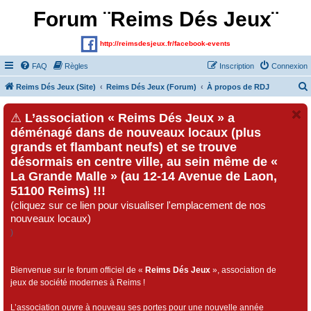
Forum ¨Reims Dés Jeux¨
http://reimsdesjeux.fr/facebook-events
FAQ
Règles
Inscription
Connexion
Reims Dés Jeux (Site)
Reims Dés Jeux (Forum)
À propos de RDJ
⚠
L’association « Reims Dés Jeux » a
déménagé dans de nouveaux locaux (plus
grands et flambant neufs) et se trouve
désormais en centre ville, au sein même de «
La Grande Malle » (au 12-14 Avenue de Laon,
51100 Reims) !!!
(cliquez sur ce lien pour visualiser l'emplacement de nos
nouveaux locaux)
)
Bienvenue sur le forum officiel de «
Reims Dés Jeux
», association de
jeux de société modernes à Reims !
L’association ouvre à nouveau ses portes pour une nouvelle année