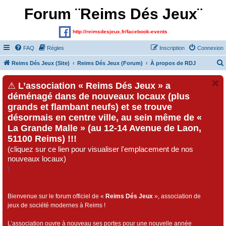
Forum ¨Reims Dés Jeux¨
http://reimsdesjeux.fr/facebook-events
FAQ
Règles
Inscription
Connexion
Reims Dés Jeux (Site)
Reims Dés Jeux (Forum)
À propos de RDJ
⚠
L’association « Reims Dés Jeux » a
déménagé dans de nouveaux locaux (plus
grands et flambant neufs) et se trouve
désormais en centre ville, au sein même de «
La Grande Malle » (au 12-14 Avenue de Laon,
51100 Reims) !!!
(cliquez sur ce lien pour visualiser l'emplacement de nos
nouveaux locaux)
)
Bienvenue sur le forum officiel de «
Reims Dés Jeux
», association de
jeux de société modernes à Reims !
L’association ouvre à nouveau ses portes pour une nouvelle année