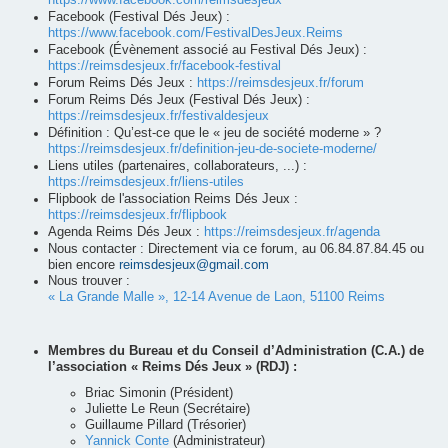
https://www.facebook.com/reimsdesjeux
Facebook (Festival Dés Jeux) :
https://www.facebook.com/FestivalDesJeux.Reims
Facebook (Évènement associé au Festival Dés Jeux) :
https://reimsdesjeux.fr/facebook-festival
Forum Reims Dés Jeux :
https://reimsdesjeux.fr/forum
Forum Reims Dés Jeux (Festival Dés Jeux) :
https://reimsdesjeux.fr/festivaldesjeux
Définition : Qu’est-ce que le « jeu de société moderne » ?
https://reimsdesjeux.fr/definition-jeu-de-societe-moderne/
Liens utiles (partenaires, collaborateurs, ...) :
https://reimsdesjeux.fr/liens-utiles
Flipbook de l'association Reims Dés Jeux :
https://reimsdesjeux.fr/flipbook
Agenda Reims Dés Jeux :
https://reimsdesjeux.fr/agenda
Nous contacter : Directement via ce forum, au 06.84.87.84.45 ou
bien encore
reimsdesjeux@gmail.com
Nous trouver :
« La Grande Malle », 12-14 Avenue de Laon, 51100 Reims
Membres du Bureau et du Conseil d’Administration (C.A.) de
l’association « Reims Dés Jeux » (RDJ) :
Briac Simonin (Président)
Juliette Le Reun (Secrétaire)
Guillaume Pillard (Trésorier)
Yannick Conte
(Administrateur)