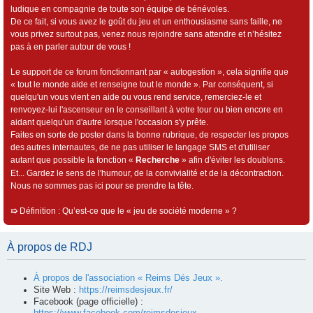
ludique en compagnie de toute son équipe de bénévoles.
De ce fait, si vous avez le goût du jeu et un enthousiasme sans faille, ne
vous privez surtout pas, venez nous rejoindre sans attendre et n’hésitez
pas à en parler autour de vous !
Le support de ce forum fonctionnant par « autogestion », cela signifie que
« tout le monde aide et renseigne tout le monde ». Par conséquent, si
quelqu'un vous vient en aide ou vous rend service, remerciez-le et
renvoyez-lui l'ascenseur en le conseillant à votre tour ou bien encore en
aidant quelqu'un d'autre lorsque l'occasion s'y prête.
Faites en sorte de poster dans la bonne rubrique, de respecter les propos
des autres internautes, de ne pas utiliser le langage SMS et d'utiliser
autant que possible la fonction «
Recherche
» afin d'éviter les doublons.
Et... Gardez le sens de l'humour, de la convivialité et de la décontraction.
Nous ne sommes pas ici pour se prendre la tête.
➯
Définition : Qu’est-ce que le « jeu de société moderne » ?
À propos de RDJ
À propos de l'association « Reims Dés Jeux ».
Site Web :
https://reimsdesjeux.fr/
Facebook (page officielle) :