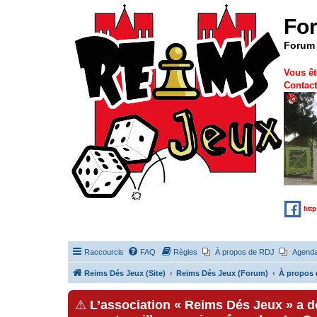
Fo
Forum 
Vous êt
Contact
htt
Raccourcis
FAQ
Règles
À propos de RDJ
Agend
Reims Dés Jeux (Site)
Reims Dés Jeux (Forum)
À propos 
⚠
L’association « Reims Dés Jeux » a 