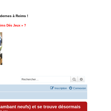
odernes à Reims !
ims Dés Jeux
» ?
Rechercher
Recherche avancé
Inscription
Connexion
lambant neufs) et se trouve désormais