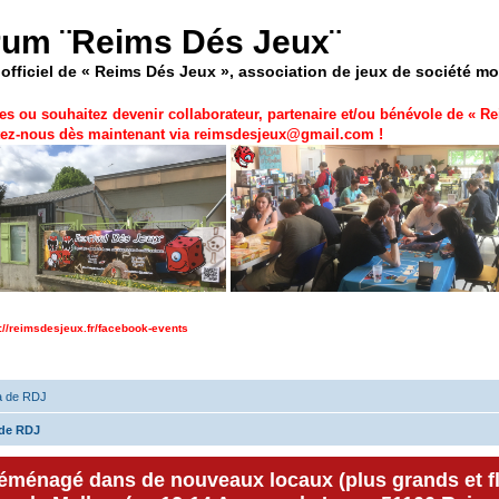
rum ¨Reims Dés Jeux¨
officiel de « Reims Dés Jeux », association de jeux de société m
es ou souhaitez devenir collaborateur, partenaire et/ou bénévole de «
Re
ez-nous dès maintenant via
reimsdesjeux@gmail.com
!
p://reimsdesjeux.fr/facebook-events
a de RDJ
de RDJ
déménagé dans de nouveaux locaux (plus grands et f