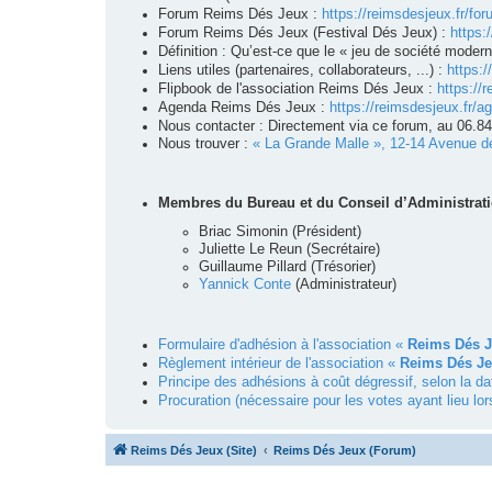
Forum Reims Dés Jeux :
https://reimsdesjeux.fr/for
Forum Reims Dés Jeux (Festival Dés Jeux) :
https:
Définition : Qu’est-ce que le « jeu de société moder
Liens utiles (partenaires, collaborateurs, ...) :
https:/
Flipbook de l'association Reims Dés Jeux :
https://r
Agenda Reims Dés Jeux :
https://reimsdesjeux.fr/a
Nous contacter : Directement via ce forum, au 06.8
Nous trouver :
« La Grande Malle », 12-14 Avenue d
Membres du Bureau et du Conseil d’Administratio
Briac Simonin (Président)
Juliette Le Reun (Secrétaire)
Guillaume Pillard (Trésorier)
Yannick Conte
(Administrateur)
Formulaire d'adhésion à l'association «
Reims Dés 
Règlement intérieur de l'association «
Reims Dés J
Principe des adhésions à coût dégressif, selon la da
Procuration (nécessaire pour les votes ayant lieu lor
Reims Dés Jeux (Site)
Reims Dés Jeux (Forum)