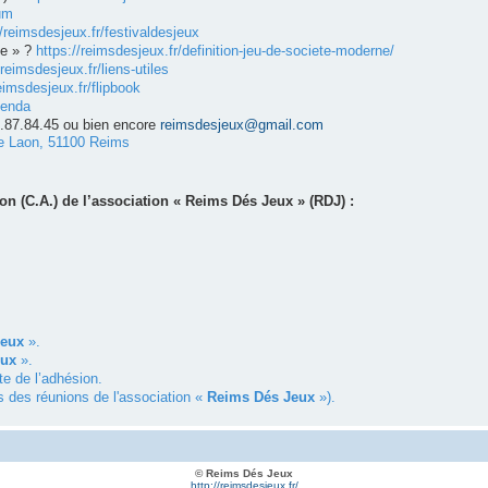
um
//reimsdesjeux.fr/festivaldesjeux
ne » ?
https://reimsdesjeux.fr/definition-jeu-de-societe-moderne/
/reimsdesjeux.fr/liens-utiles
eimsdesjeux.fr/flipbook
genda
4.87.84.45 ou bien encore
reimsdesjeux@gmail.com
e Laon, 51100 Reims
n (C.A.) de l’association « Reims Dés Jeux » (RDJ) :
Jeux
».
eux
».
te de l’adhésion.
s des réunions de l'association «
Reims Dés Jeux
»).
© Reims Dés Jeux
http://reimsdesjeux.fr/