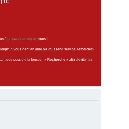
 !!!
pas à en parler autour de vous !
quelqu'un vous vient en aide ou vous rend service, remerciez-
tant que possible la fonction «
Recherche
» afin d'éviter les