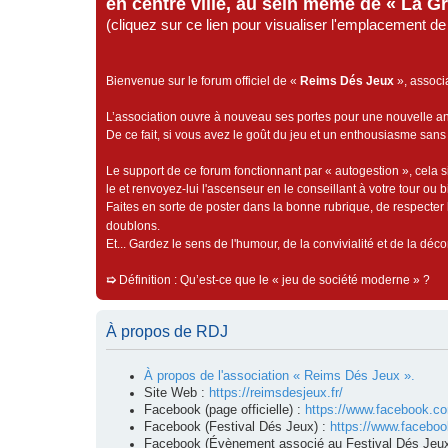
en centre ville, au sein même de « La G
(cliquez sur ce lien pour visualiser l'emplacement 
Bienvenue sur le forum officiel de «
Reims Dés Jeux
», associ
L’association ouvre à nouveau ses portes pour une nouvelle 
De ce fait, si vous avez le goût du jeu et un enthousiasme sans 
Le support de ce forum fonctionnant par « autogestion », cela s
le et renvoyez-lui l'ascenseur en le conseillant à votre tour ou 
Faites en sorte de poster dans la bonne rubrique, de respecter l
doublons.
Et... Gardez le sens de l'humour, de la convivialité et de la dé
➯
Définition : Qu’est-ce que le « jeu de société moderne » ?
À propos de RDJ
À propos de l'association « Reims Dés Jeux ».
Site Web :
https://reimsdesjeux.fr/
Facebook (page officielle) :
https://www.facebook.c
Facebook (Festival Dés Jeux) :
https://www.facebo
Facebook (Évènement associé au Festival Dés Jeux