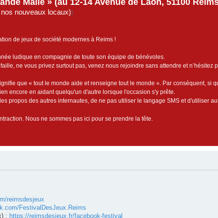
rande Malle » (au 12-14 Avenue de Laon, 51100 Reims)
de nos nouveaux locaux)
)
ation de jeux de société modernes à Reims !
année ludique en compagnie de toute son équipe de bénévoles.
faille, ne vous privez surtout pas, venez nous rejoindre sans attendre et n’hésitez 
ignifie que « tout le monde aide et renseigne tout le monde ». Par conséquent, si 
bien encore en aidant quelqu'un d'autre lorsque l'occasion s'y prête.
es propos des autres internautes, de ne pas utiliser le langage SMS et d'utiliser au
contraction. Nous ne sommes pas ici pour se prendre la tête.
om/reimsdesjeux
ok.com/FestivalDesJeux.Reims
) :
https://reimsdesjeux.fr/facebook-festival