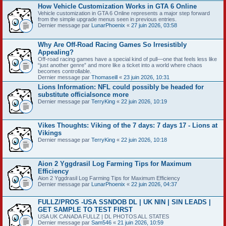
How Vehicle Customization Works in GTA 6 Online
Vehicle customization in GTA 6 Online represents a major step forward
from the simple upgrade menus seen in previous entries.
Dernier message par
LunarPhoenix
«
27 juin 2026, 03:58
Why Are Off-Road Racing Games So Irresistibly
Appealing?
Off-road racing games have a special kind of pull—one that feels less like
“just another genre” and more like a ticket into a world where chaos
becomes controllable.
Dernier message par
Thomaseill
«
23 juin 2026, 10:31
Lions Information: NFL could possibly be headed for
substitute officialsonce more
Dernier message par
TerryKing
«
22 juin 2026, 10:19
Vikes Thoughts: Viking of the 7 days: 7 days 17 - Lions at
Vikings
Dernier message par
TerryKing
«
22 juin 2026, 10:18
Aion 2 Yggdrasil Log Farming Tips for Maximum
Efficiency
Aion 2 Yggdrasil Log Farming Tips for Maximum Efficiency
Dernier message par
LunarPhoenix
«
22 juin 2026, 04:37
FULLZ/PROS -USA SSNDOB DL | UK NIN | SIN LEADS |
GET SAMPLE TO TEST FIRST
USA UK CANADA FULLZ | DL PHOTOS ALL STATES
Dernier message par
Sam546
«
21 juin 2026, 10:59