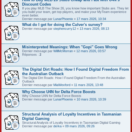
Discount Codes
If you play MLB The Show 26, you know how important Stubs are. They let
you build your team, get top players, and make your MyTeam experience
even better.
Dernier message par
LunarPhoenix
«
17 mars 2026, 10:34
What do I get for doing the Culver's survey?
Dernier message par
stephencurry12
«
13 mars 2026, 08:13
Misinterpreted Meanings: When "Gopi" Goes Wrong
Dernier message par
WillMcMorran
«
12 mars 2026, 03:57
Réponses :
2
The Digital Dirt Roads: How I Found Digital Freedom From
the Australian Outback
The Digital Dirt Roads: How I Found Digital Freedom From the Australian
Outback
Dernier message par
MiaWexford
«
11 mars 2026, 13:48
Why Choose U4N for Delta Force Boosts
Why Choose U4N for Delta Force Boosts
Dernier message par
LunarPhoenix
«
10 mars 2026, 10:39
Structural Analysis of Loyalty Incentives in Tasmanian
Digital Gaming
Structural Analysis of Loyalty Incentives in Tasmanian Digital Gaming
Dernier message par
derka
«
09 mars 2026, 09:26