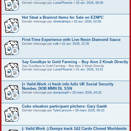
Dernier message par
LunarPhoenix
«
02 avr. 2026, 08:05
Hot Steal a Brainrot Items for Sale on EZNPC
Dernier message par
Jimekalmiya
«
02 avr. 2026, 02:56
First-Time Experience with Live Resin Diamond Sauce
Dernier message par
xolit
«
01 avr. 2026, 22:35
Say Goodbye to Gold Farming – Buy Aion 2 Kinah Directly
Say Goodbye to Gold Farming – Buy Aion 2 Kinah Directly
Dernier message par
LunarPhoenix
«
01 avr. 2026, 10:41
(+ Vaild.Work +) fresh info fullz UK Social Security
Number, DOB MMN DL SSN
Dernier message par
dumpstop9
«
29 mars 2026, 04:25
Cubs situation participant pitchers: Gary Gaetti
Dernier message par
TylerLarsson
«
28 mars 2026, 09:10
(- Vaild.Work -) Dumps track 1&2 Cards Cloned Worldwide