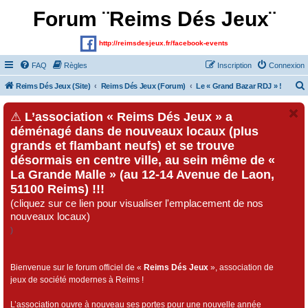
Forum ¨Reims Dés Jeux¨
http://reimsdesjeux.fr/facebook-events
FAQ
Règles
Inscription
Connexion
Reims Dés Jeux (Site)
Reims Dés Jeux (Forum)
Le « Grand Bazar RDJ » !
⚠
L’association « Reims Dés Jeux » a
déménagé dans de nouveaux locaux (plus
grands et flambant neufs) et se trouve
désormais en centre ville, au sein même de «
La Grande Malle » (au 12-14 Avenue de Laon,
51100 Reims) !!!
(cliquez sur ce lien pour visualiser l'emplacement de nos
nouveaux locaux)
)
Bienvenue sur le forum officiel de «
Reims Dés Jeux
», association de
jeux de société modernes à Reims !
L’association ouvre à nouveau ses portes pour une nouvelle année