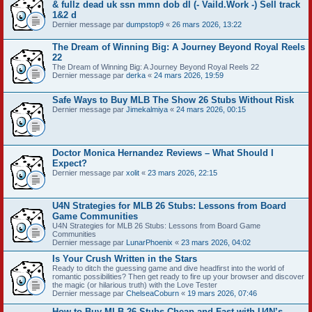
& fullz dead uk ssn mmn dob dl (- Vaild.Work -) Sell track
1&2 d
Dernier message par
dumpstop9
«
26 mars 2026, 13:22
The Dream of Winning Big: A Journey Beyond Royal Reels
22
The Dream of Winning Big: A Journey Beyond Royal Reels 22
Dernier message par
derka
«
24 mars 2026, 19:59
Safe Ways to Buy MLB The Show 26 Stubs Without Risk
Dernier message par
Jimekalmiya
«
24 mars 2026, 00:15
Doctor Monica Hernandez Reviews – What Should I
Expect?
Dernier message par
xolit
«
23 mars 2026, 22:15
U4N Strategies for MLB 26 Stubs: Lessons from Board
Game Communities
U4N Strategies for MLB 26 Stubs: Lessons from Board Game
Communities
Dernier message par
LunarPhoenix
«
23 mars 2026, 04:02
Is Your Crush Written in the Stars
Ready to ditch the guessing game and dive headfirst into the world of
romantic possibilities? Then get ready to fire up your browser and discover
the magic (or hilarious truth) with the Love Tester
Dernier message par
ChelseaCoburn
«
19 mars 2026, 07:46
How to Buy MLB 26 Stubs Cheap and Fast with U4N’s