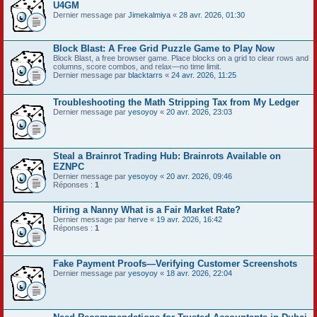
U4GM
Dernier message par
Jimekalmiya
«
28 avr. 2026, 01:30
Block Blast: A Free Grid Puzzle Game to Play Now
Block Blast, a free browser game. Place blocks on a grid to clear rows and
columns, score combos, and relax—no time limit.
Dernier message par
blacktarrs
«
24 avr. 2026, 11:25
Troubleshooting the Math Stripping Tax from My Ledger
Dernier message par
yesoyoy
«
20 avr. 2026, 23:03
Steal a Brainrot Trading Hub: Brainrots Available on
EZNPC
Dernier message par
yesoyoy
«
20 avr. 2026, 09:46
Réponses :
1
Hiring a Nanny What is a Fair Market Rate?
Dernier message par
herve
«
19 avr. 2026, 16:42
Réponses :
1
Fake Payment Proofs—Verifying Customer Screenshots
Dernier message par
yesoyoy
«
18 avr. 2026, 22:04