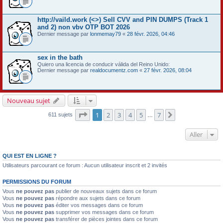
http://vaild.work (<>) Sell CVV and PIN DUMPS (Track 1
and 2) non vbv OTP BOT 2026
Dernier message par
lonmemay79
«
28 févr. 2026, 04:46
sex in the bath
Quiero una licencia de conducir válida del Reino Unido:
Dernier message par
realdocumentz.com
«
27 févr. 2026, 08:04
Nouveau sujet
Page
1
sur
7
1
2
3
4
5
7
Suivant
611 sujets
…
Aller
QUI EST EN LIGNE ?
Utilisateurs parcourant ce forum : Aucun utilisateur inscrit et 2 invités
PERMISSIONS DU FORUM
Vous
ne pouvez pas
publier de nouveaux sujets dans ce forum
Vous
ne pouvez pas
répondre aux sujets dans ce forum
Vous
ne pouvez pas
éditer vos messages dans ce forum
Vous
ne pouvez pas
supprimer vos messages dans ce forum
Vous
ne pouvez pas
transférer de pièces jointes dans ce forum