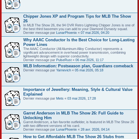
Chipper Jones XP and Program Tips for MLB The Show
26
In MLB The Show 26, the 94 OVR Retro Lightning Chipper Jones is one of
the best third basemen you can add to your Diamond Dynasty squad.
Dernier message par
LunarPhoenix
«
07 mai 2026, 04:20
Why AAAC Conductor Is the Best Choice for Long-Lasting
Power Lines
The AAAC Conductor (All Aluminum Alloy Conductor) represents a
significant advancement in overhead power transmission, combining
lightweight design with superior conductivity.
Dernier message par
PulseRust
«
06 mai 2026, 11:17
MLB Information: Postseason plan, Guardians comeback
Dernier message par
Yarnevich
«
05 mai 2026, 05:18
Importance of Jewellery: Meaning, Style & Cultural Value
Explained
Dernier message par
Mets
«
03 mai 2026, 17:28
Garret Anderson in MLB The Show 26: Full Guide to
Unlocking Him
Garret Anderson, a fan-favorite outfielder, is featured in MLB The Show 26
with two different versions of his card.
Dernier message par
LunarPhoenix
«
28 avr. 2026, 04:14
How to Get Affordable MLB The Show 26 Stubs from