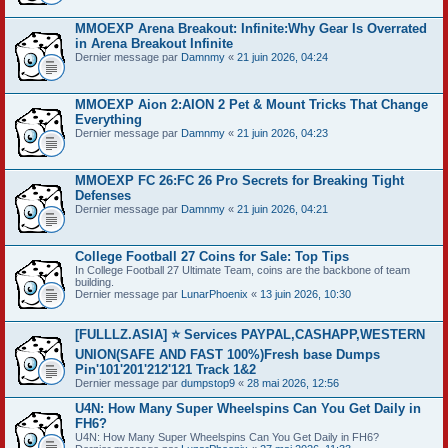
MMOEXP Arena Breakout: Infinite:Why Gear Is Overrated
in Arena Breakout Infinite
Dernier message par
Damnmy
«
21 juin 2026, 04:24
MMOEXP Aion 2:AION 2 Pet & Mount Tricks That Change
Everything
Dernier message par
Damnmy
«
21 juin 2026, 04:23
MMOEXP FC 26:FC 26 Pro Secrets for Breaking Tight
Defenses
Dernier message par
Damnmy
«
21 juin 2026, 04:21
College Football 27 Coins for Sale: Top Tips
In College Football 27 Ultimate Team, coins are the backbone of team
building.
Dernier message par
LunarPhoenix
«
13 juin 2026, 10:30
[FULLLZ.ASIA] ⭐️ Services PAYPAL,CASHAPP,WESTERN
UNION(SAFE AND FAST 100%)Fresh base Dumps
Pin'101'201'212'121 Track 1&2
Dernier message par
dumpstop9
«
28 mai 2026, 12:56
U4N: How Many Super Wheelspins Can You Get Daily in
FH6?
U4N: How Many Super Wheelspins Can You Get Daily in FH6?