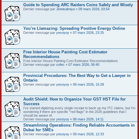
Guide to Spending ARC Raiders Coins Safely and Wisely
Dernier message par
Jimekalmiya
«
09 mars 2026, 03:54
You’re Llamazing: Spreading Positive Energy Online
Dernier message par
yesoyoy
«
07 mars 2026, 23:25
Free Interior House Painting Cost Estimator
Recommendations
Free Interior House Painting Cost Estimator Recommendations
Dernier message par
cofec
«
07 mars 2026, 06:40
Provincial Procedures: The Best Way to Get a Lawyer in
Ontario
Dernier message par
yesoyoy
«
06 mars 2026, 15:28
Audit Shield: How to Organize Your GST HST File for
Success
I’ve started digitizing every single receipt to back up my ITC claims, but I’m
wondering if there are specific "red flags" in the 2026 guidelines that I
should be aware of.
Dernier message par
yesoyoy
«
06 mars 2026, 14:11
Streamlining Operations: Finding Reliable Accountants in
Dubai for SMEs
Dernier message par
yesoyoy
«
06 mars 2026, 12:33