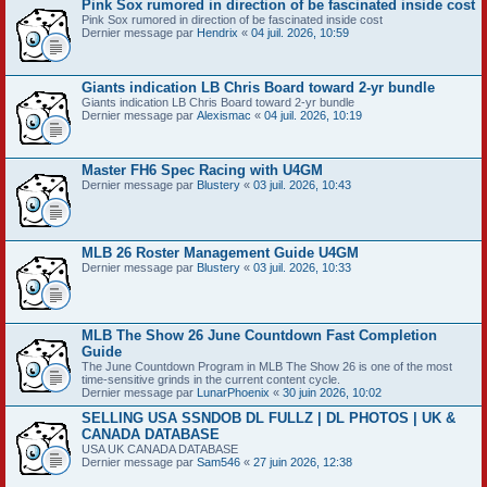
Pink Sox rumored in direction of be fascinated inside cost
Pink Sox rumored in direction of be fascinated inside cost
Dernier message par
Hendrix
«
04 juil. 2026, 10:59
Giants indication LB Chris Board toward 2-yr bundle
Giants indication LB Chris Board toward 2-yr bundle
Dernier message par
Alexismac
«
04 juil. 2026, 10:19
Master FH6 Spec Racing with U4GM
Dernier message par
Blustery
«
03 juil. 2026, 10:43
MLB 26 Roster Management Guide U4GM
Dernier message par
Blustery
«
03 juil. 2026, 10:33
MLB The Show 26 June Countdown Fast Completion
Guide
The June Countdown Program in MLB The Show 26 is one of the most
time-sensitive grinds in the current content cycle.
Dernier message par
LunarPhoenix
«
30 juin 2026, 10:02
SELLING USA SSNDOB DL FULLZ | DL PHOTOS | UK &
CANADA DATABASE
USA UK CANADA DATABASE
Dernier message par
Sam546
«
27 juin 2026, 12:38