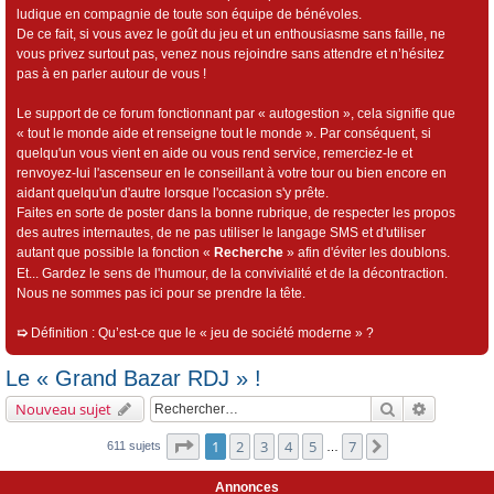
ludique en compagnie de toute son équipe de bénévoles.
De ce fait, si vous avez le goût du jeu et un enthousiasme sans faille, ne
vous privez surtout pas, venez nous rejoindre sans attendre et n’hésitez
pas à en parler autour de vous !
Le support de ce forum fonctionnant par « autogestion », cela signifie que
« tout le monde aide et renseigne tout le monde ». Par conséquent, si
quelqu'un vous vient en aide ou vous rend service, remerciez-le et
renvoyez-lui l'ascenseur en le conseillant à votre tour ou bien encore en
aidant quelqu'un d'autre lorsque l'occasion s'y prête.
Faites en sorte de poster dans la bonne rubrique, de respecter les propos
des autres internautes, de ne pas utiliser le langage SMS et d'utiliser
autant que possible la fonction «
Recherche
» afin d'éviter les doublons.
Et... Gardez le sens de l'humour, de la convivialité et de la décontraction.
Nous ne sommes pas ici pour se prendre la tête.
➯
Définition : Qu’est-ce que le « jeu de société moderne » ?
Le « Grand Bazar RDJ » !
Rechercher
Recherch
Nouveau sujet
Page
1
sur
7
1
2
3
4
5
7
Suivant
611 sujets
…
Annonces