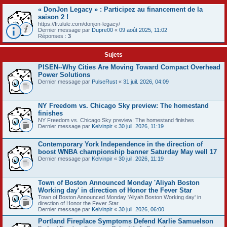
« DonJon Legacy » : Participez au financement de la
saison 2 !
https://fr.ulule.com/donjon-legacy/
Dernier message par
Dupre00
«
09 août 2025, 11:02
Réponses :
3
Sujets
PISEN--Why Cities Are Moving Toward Compact Overhead
Power Solutions
Dernier message par
PulseRust
«
31 juil. 2026, 04:09
NY Freedom vs. Chicago Sky preview: The homestand
finishes
NY Freedom vs. Chicago Sky preview: The homestand finishes
Dernier message par
Kelvinpir
«
30 juil. 2026, 11:19
Contemporary York Independence in the direction of
boost WNBA championship banner Saturday May well 17
Dernier message par
Kelvinpir
«
30 juil. 2026, 11:19
Town of Boston Announced Monday 'Aliyah Boston
Working day' in direction of Honor the Fever Star
Town of Boston Announced Monday 'Aliyah Boston Working day' in
direction of Honor the Fever Star
Dernier message par
Kelvinpir
«
30 juil. 2026, 06:00
Portland Fireplace Symptoms Defend Karlie Samuelson