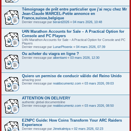
Témoignage de prêt entre particulier que j'ai reçu chez Mr
Jean-Claude MARCEL-Petite annonce en
France,suisse,belgique
Dernier message par
berard2026
«
04 mars 2026, 10:48
U4N Marathon Accounts for Sale – A Practical Option for
Console and PC Players
U4N Marathon Accounts for Sale – A Practical Option for Console and PC
Players
Dernier message par
LunarPhoenix
«
04 mars 2026, 07:39
Ou acheter du viagra en ligne ?
Dernier message par
alberttami
«
03 mars 2026, 12:30
Quiero un permiso de conducir válido del Reino Unido
amazing post
Dernier message par
realdocumentz.com
«
03 mars 2026, 09:03
ATTENTION ON DELIVERY
authentic global documentsline
Dernier message par
realdocumentz.com
«
03 mars 2026, 08:50
EZNPC Guide: How Coins Transform Your ARC Raiders
Experience
Dernier message par
Jimekalmiya
«
02 mars 2026, 02:23