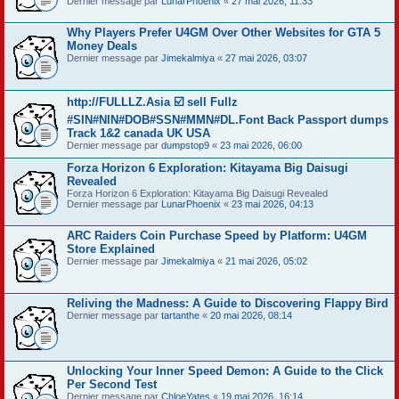
Dernier message par
LunarPhoenix
«
27 mai 2026, 11:33
Why Players Prefer U4GM Over Other Websites for GTA 5
Money Deals
Dernier message par
Jimekalmiya
«
27 mai 2026, 03:07
http://FULLLZ.Asia ☑️ sell Fullz
#SIN#NIN#DOB#SSN#MMN#DL.Font Back Passport dumps
Track 1&2 canada UK USA
Dernier message par
dumpstop9
«
23 mai 2026, 06:00
Forza Horizon 6 Exploration: Kitayama Big Daisugi
Revealed
Forza Horizon 6 Exploration: Kitayama Big Daisugi Revealed
Dernier message par
LunarPhoenix
«
23 mai 2026, 04:13
ARC Raiders Coin Purchase Speed by Platform: U4GM
Store Explained
Dernier message par
Jimekalmiya
«
21 mai 2026, 05:02
Reliving the Madness: A Guide to Discovering Flappy Bird
Dernier message par
tartanthe
«
20 mai 2026, 08:14
Unlocking Your Inner Speed Demon: A Guide to the Click
Per Second Test
Dernier message par
ChloeYates
«
19 mai 2026, 16:14