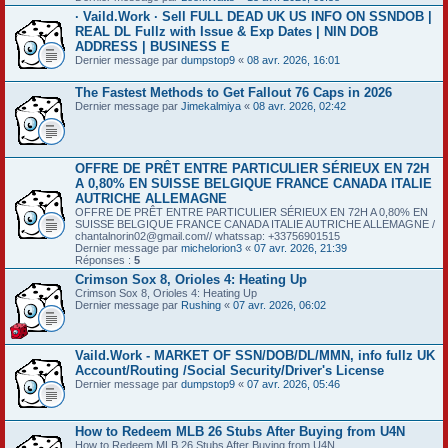
· Vaild.Work · Sell FULL DEAD UK US INFO ON SSNDOB |
REAL DL Fullz with Issue & Exp Dates | NIN DOB
ADDRESS | BUSINESS E
Dernier message par
dumpstop9
«
08 avr. 2026, 16:01
The Fastest Methods to Get Fallout 76 Caps in 2026
Dernier message par
Jimekalmiya
«
08 avr. 2026, 02:42
OFFRE DE PRÊT ENTRE PARTICULIER SÉRIEUX EN 72H
A 0,80% EN SUISSE BELGIQUE FRANCE CANADA ITALIE
AUTRICHE ALLEMAGNE
OFFRE DE PRÊT ENTRE PARTICULIER SÉRIEUX EN 72H A 0,80% EN
SUISSE BELGIQUE FRANCE CANADA ITALIE AUTRICHE ALLEMAGNE /
chantalnorin02@gmail.com// whatssap: +33756901515
Dernier message par
michelorion3
«
07 avr. 2026, 21:39
Réponses :
5
Crimson Sox 8, Orioles 4: Heating Up
Crimson Sox 8, Orioles 4: Heating Up
Dernier message par
Rushing
«
07 avr. 2026, 06:02
Vaild.Work - MARKET OF SSN/DOB/DL/MMN, info fullz UK
Account/Routing /Social Security/Driver's License
Dernier message par
dumpstop9
«
07 avr. 2026, 05:46
How to Redeem MLB 26 Stubs After Buying from U4N
How to Redeem MLB 26 Stubs After Buying from U4N