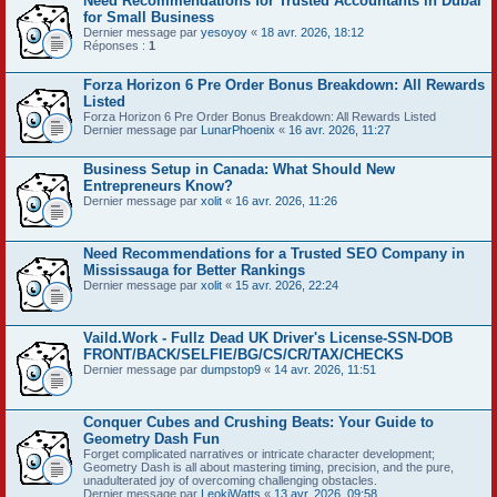
Need Recommendations for Trusted Accountants in Dubai
for Small Business
Dernier message par
yesoyoy
«
18 avr. 2026, 18:12
Réponses :
1
Forza Horizon 6 Pre Order Bonus Breakdown: All Rewards
Listed
Forza Horizon 6 Pre Order Bonus Breakdown: All Rewards Listed
Dernier message par
LunarPhoenix
«
16 avr. 2026, 11:27
Business Setup in Canada: What Should New
Entrepreneurs Know?
Dernier message par
xolit
«
16 avr. 2026, 11:26
Need Recommendations for a Trusted SEO Company in
Mississauga for Better Rankings
Dernier message par
xolit
«
15 avr. 2026, 22:24
Vaild.Work - Fullz Dead UK Driver's License-SSN-DOB
FRONT/BACK/SELFIE/BG/CS/CR/TAX/CHECKS
Dernier message par
dumpstop9
«
14 avr. 2026, 11:51
Conquer Cubes and Crushing Beats: Your Guide to
Geometry Dash Fun
Forget complicated narratives or intricate character development;
Geometry Dash is all about mastering timing, precision, and the pure,
unadulterated joy of overcoming challenging obstacles.
Dernier message par
LeokiWatts
«
13 avr. 2026, 09:58