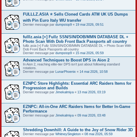
FULLLZ.ASIA ⭐️ Sells Cloned Cards ATM UK US Dumps
with Pin Euro Italy WU transfer
Dernier message par
dumpstop9
«
19 mai 2026, 09:51
fulllz.asia [+] Fullz SSN/SIN/DOB/MMN DATABASE DL +
Photo Scan With Dob Front Back Passports all country
fulllz.asia [+] Fullz SSN/SIN/DOB/MMN DATABASE DL + Photo Scan With
Dob Front Back Passports all country
Dernier message par
dumpstop9
«
15 mai 2026, 05:59
Advanced Techniques to Boost DPS in Aion 2
In Aion 2, reaching elite-tier DPS isn’t just about following standard
rotations.
Dernier message par
LunarPhoenix
«
14 mai 2026, 10:58
EZNPC Store Highlights: Essential ARC Raiders Items for
Progression and Builds
Dernier message par
Jimekalmiya
«
13 mai 2026, 03:19
EZNPC: All-in-One ARC Raiders Items for Better In-Game
Performance
Dernier message par
Jimekalmiya
«
09 mai 2026, 03:48
Shredding Downhill: A Guide to the Joy of Snow Rider 3D
Dernier message par
WhitneySingleton
«
08 mai 2026, 05:59