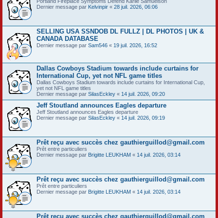
Portland Fireplace Symptoms Defend Karlie Samuelson
Dernier message par
Kelvinpir
«
28 juil. 2026, 06:06
SELLING USA SSNDOB DL FULLZ | DL PHOTOS | UK &
CANADA DATABASE
Dernier message par
Sam546
«
19 juil. 2026, 16:52
Dallas Cowboys Stadium towards include curtains for
International Cup, yet not NFL game titles
Dallas Cowboys Stadium towards include curtains for International Cup,
yet not NFL game titles
Dernier message par
SilasEckley
«
14 juil. 2026, 09:20
Jeff Stoutland announces Eagles departure
Jeff Stoutland announces Eagles departure
Dernier message par
SilasEckley
«
14 juil. 2026, 09:19
Prêt reçu avec succès chez gauthierguillod@gmail.com
Prêt entre particuliers
Dernier message par
Brigitte LEUKHAM
«
14 juil. 2026, 03:14
Prêt reçu avec succès chez gauthierguillod@gmail.com
Prêt entre particuliers
Dernier message par
Brigitte LEUKHAM
«
14 juil. 2026, 03:14
Prêt reçu avec succès chez gauthierguillod@gmail.com