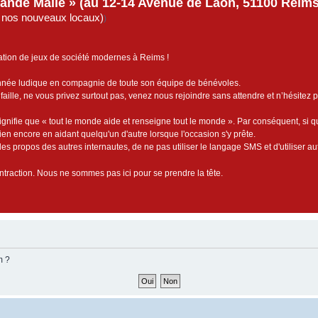
rande Malle » (au 12-14 Avenue de Laon, 51100 Reims)
de nos nouveaux locaux)
)
ation de jeux de société modernes à Reims !
année ludique en compagnie de toute son équipe de bénévoles.
faille, ne vous privez surtout pas, venez nous rejoindre sans attendre et n’hésitez 
ignifie que « tout le monde aide et renseigne tout le monde ». Par conséquent, si 
bien encore en aidant quelqu'un d'autre lorsque l'occasion s'y prête.
es propos des autres internautes, de ne pas utiliser le langage SMS et d'utiliser au
contraction. Nous ne sommes pas ici pour se prendre la tête.
m ?