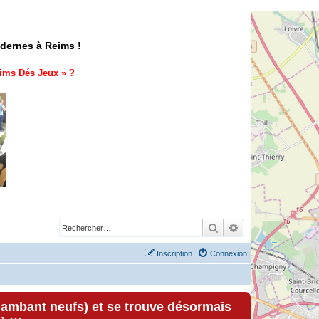
odernes à Reims !
ims Dés Jeux
» ?
Rechercher
Recherche avancé
Inscription
Connexion
lambant neufs) et se trouve désormais