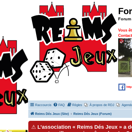
Fo
Forum 
Vous êt
Contact
htt
Raccourcis
FAQ
Règles
À propos de RDJ
Agend
Reims Dés Jeux (Site)
Reims Dés Jeux (Forum)
⚠
L’association « Reims Dés Jeux » a 