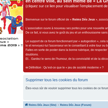
en centre ville, au sein même de « La G
(cliquez sur ce lien pour visualiser l'emplacement 
Bienvenue sur le forum officiel de «
Reims Dés Jeux
», associ
L’association ouvre à nouveau ses portes pour une nouvelle 
De ce fait, si vous avez le goût du jeu et un enthousiasme sans 
Le support de ce forum fonctionnant par « autogestion », cela s
le et renvoyez-lui l'ascenseur en le conseillant à votre tour ou 
Faites en sorte de poster dans la bonne rubrique, de respecter l
doublons.
Et... Gardez le sens de l'humour, de la convivialité et de la dé
➯
Définition : Qu’est-ce que le « jeu de société moderne » ?
Supprimer tous les cookies du forum
Êtes-vous sûr de vouloir supprimer tous les cookies de ce foru
Reims Dés Jeux (Site)
Reims Dés Jeux (Forum)