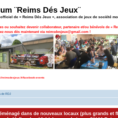
rum ¨Reims Dés Jeux¨
officiel de « Reims Dés Jeux », association de jeux de société m
es ou souhaitez devenir collaborateur, partenaire et/ou bénévole de «
Re
ez-nous dès maintenant via
reimsdesjeux@gmail.com
!
p://reimsdesjeux.fr/facebook-events
a de RDJ
déménagé dans de nouveaux locaux (plus grands et f