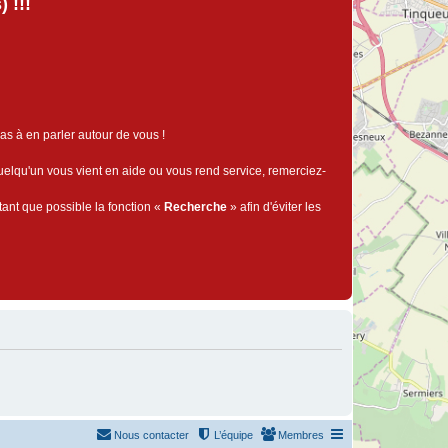
 !!!
pas à en parler autour de vous !
quelqu'un vous vient en aide ou vous rend service, remerciez-
tant que possible la fonction «
Recherche
» afin d'éviter les
Nous contacter
L’équipe
Membres