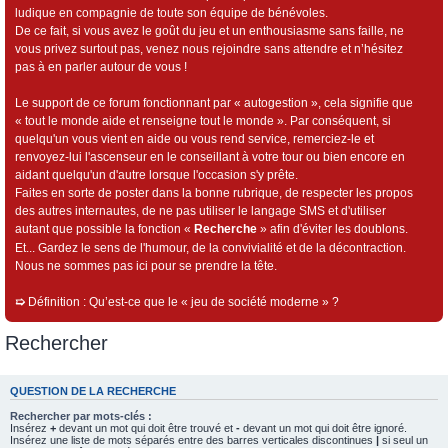
ludique en compagnie de toute son équipe de bénévoles.
De ce fait, si vous avez le goût du jeu et un enthousiasme sans faille, ne
vous privez surtout pas, venez nous rejoindre sans attendre et n’hésitez
pas à en parler autour de vous !
Le support de ce forum fonctionnant par « autogestion », cela signifie que
« tout le monde aide et renseigne tout le monde ». Par conséquent, si
quelqu'un vous vient en aide ou vous rend service, remerciez-le et
renvoyez-lui l'ascenseur en le conseillant à votre tour ou bien encore en
aidant quelqu'un d'autre lorsque l'occasion s'y prête.
Faites en sorte de poster dans la bonne rubrique, de respecter les propos
des autres internautes, de ne pas utiliser le langage SMS et d'utiliser
autant que possible la fonction «
Recherche
» afin d'éviter les doublons.
Et... Gardez le sens de l'humour, de la convivialité et de la décontraction.
Nous ne sommes pas ici pour se prendre la tête.
➯
Définition : Qu’est-ce que le « jeu de société moderne » ?
Rechercher
QUESTION DE LA RECHERCHE
Rechercher par mots-clés :
Insérez
+
devant un mot qui doit être trouvé et
-
devant un mot qui doit être ignoré.
Insérez une liste de mots séparés entre des barres verticales discontinues
|
si seul un