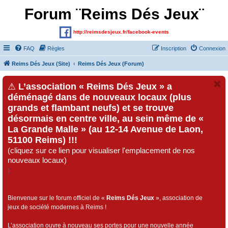
Forum ¨Reims Dés Jeux¨
http://reimsdesjeux.fr/facebook-events
FAQ
Règles
Inscription
Connexion
Reims Dés Jeux (Site)
Reims Dés Jeux (Forum)
⚠
L’association « Reims Dés Jeux » a
déménagé dans de nouveaux locaux (plus
grands et flambant neufs) et se trouve
désormais en centre ville, au sein même de «
La Grande Malle » (au 12-14 Avenue de Laon,
51100 Reims) !!!
(cliquez sur ce lien pour visualiser l'emplacement de nos
nouveaux locaux)
)
Bienvenue sur le forum officiel de «
Reims Dés Jeux
», association de
jeux de société modernes à Reims !
L’association ouvre à nouveau ses portes pour une nouvelle année