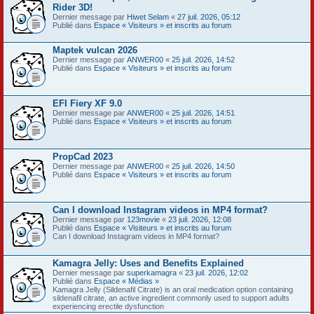
Rider 3D!
Dernier message par
Hiwet Selam
«
27 juil. 2026, 05:12
Publié dans
Espace « Visiteurs » et inscrits au forum
Maptek vulcan 2026
Dernier message par
ANWER00
«
25 juil. 2026, 14:52
Publié dans
Espace « Visiteurs » et inscrits au forum
EFI Fiery XF 9.0
Dernier message par
ANWER00
«
25 juil. 2026, 14:51
Publié dans
Espace « Visiteurs » et inscrits au forum
PropCad 2023
Dernier message par
ANWER00
«
25 juil. 2026, 14:50
Publié dans
Espace « Visiteurs » et inscrits au forum
Can I download Instagram videos in MP4 format?
Dernier message par
123movie
«
23 juil. 2026, 12:08
Publié dans
Espace « Visiteurs » et inscrits au forum
Can I download Instagram videos in MP4 format?
Kamagra Jelly: Uses and Benefits Explained
Dernier message par
superkamagra
«
23 juil. 2026, 12:02
Publié dans
Espace « Médias »
Kamagra Jelly (Sildenafil Citrate) is an oral medication option containing
sildenafil citrate, an active ingredient commonly used to support adults
experiencing erectile dysfunction