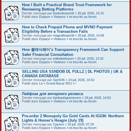
How I Built a Practical Brand Trust Framework for
Reviewing Betting Platforms
Dernier message par
booksitesporttt
«
20 juil. 2026, 14:15
Publié dans
Espace « Visiteurs » et inscrits au forum
How to Check Prepaid Phone and MVNO Payment
Eligibility Before a Transaction Fails
Dernier message par
magsafesporttt
«
20 juil. 2026, 14:06
Publié dans
Espace « Visiteurs » et inscrits au forum
How 클래식페이’s Transparency Framework Can Support
Safer Financial Consultation
Dernier message par
onlinebettsport
«
20 juil. 2026, 13:32
Publié dans
Espace « Visiteurs » et inscrits au forum
.......................................................................................
SELLING USA SSNDOB DL FULLZ | DL PHOTOS | UK &
CANADA DATABASE
Dernier message par
Sam546
«
19 juil. 2026, 16:52
Publié dans
Le « Grand Bazar RDJ » !
Лайфхак для вечернего релакса
Dernier message par
harlequinguenevere
«
18 juil. 2026, 14:02
Publié dans
Espace « Visiteurs » et inscrits au forum
Pre-order 2 Monopoly Go Gold Cards At IGGM: Northern
Lights & Homer's Hoagie (July 19)
Dernier message par
Cjacker
«
18 juil. 2026, 07:29
Publié dans
Espace « Visiteurs » et inscrits au forum