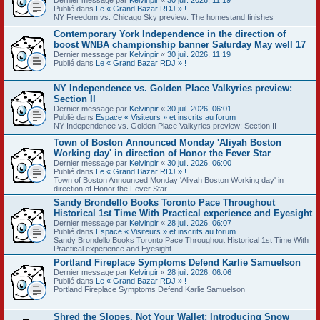
Publié dans
Le « Grand Bazar RDJ » !
NY Freedom vs. Chicago Sky preview: The homestand finishes
Contemporary York Independence in the direction of
boost WNBA championship banner Saturday May well 17
Dernier message par
Kelvinpir
«
30 juil. 2026, 11:19
Publié dans
Le « Grand Bazar RDJ » !
NY Independence vs. Golden Place Valkyries preview:
Section II
Dernier message par
Kelvinpir
«
30 juil. 2026, 06:01
Publié dans
Espace « Visiteurs » et inscrits au forum
NY Independence vs. Golden Place Valkyries preview: Section II
Town of Boston Announced Monday 'Aliyah Boston
Working day' in direction of Honor the Fever Star
Dernier message par
Kelvinpir
«
30 juil. 2026, 06:00
Publié dans
Le « Grand Bazar RDJ » !
Town of Boston Announced Monday 'Aliyah Boston Working day' in
direction of Honor the Fever Star
Sandy Brondello Books Toronto Pace Throughout
Historical 1st Time With Practical experience and Eyesight
Dernier message par
Kelvinpir
«
28 juil. 2026, 06:07
Publié dans
Espace « Visiteurs » et inscrits au forum
Sandy Brondello Books Toronto Pace Throughout Historical 1st Time With
Practical experience and Eyesight
Portland Fireplace Symptoms Defend Karlie Samuelson
Dernier message par
Kelvinpir
«
28 juil. 2026, 06:06
Publié dans
Le « Grand Bazar RDJ » !
Portland Fireplace Symptoms Defend Karlie Samuelson
Shred the Slopes, Not Your Wallet: Introducing Snow