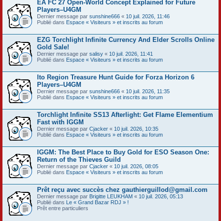
EA FC 27 Open-World Concept Explained for Future
Players–U4GM
Dernier message par
sunshine666
«
10 juil. 2026, 11:46
Publié dans
Espace « Visiteurs » et inscrits au forum
EZG Torchlight Infinite Currency And Elder Scrolls Online
Gold Sale!
Dernier message par
salisy
«
10 juil. 2026, 11:41
Publié dans
Espace « Visiteurs » et inscrits au forum
Ito Region Treasure Hunt Guide for Forza Horizon 6
Players–U4GM
Dernier message par
sunshine666
«
10 juil. 2026, 11:35
Publié dans
Espace « Visiteurs » et inscrits au forum
Torchlight Infinite SS13 Afterlight: Get Flame Elementium
Fast with IGGM
Dernier message par
Cjacker
«
10 juil. 2026, 10:35
Publié dans
Espace « Visiteurs » et inscrits au forum
IGGM: The Best Place to Buy Gold for ESO Season One:
Return of the Thieves Guild
Dernier message par
Cjacker
«
10 juil. 2026, 08:05
Publié dans
Espace « Visiteurs » et inscrits au forum
Prêt reçu avec succès chez gauthierguillod@gmail.com
Dernier message par
Brigitte LEUKHAM
«
10 juil. 2026, 05:13
Publié dans
Le « Grand Bazar RDJ » !
Prêt entre particuliers