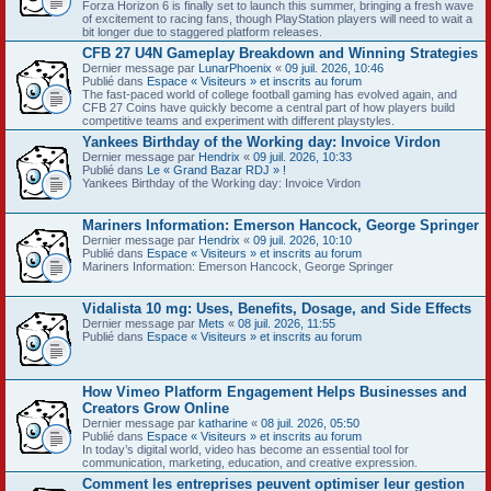
Forza Horizon 6 is finally set to launch this summer, bringing a fresh wave
of excitement to racing fans, though PlayStation players will need to wait a
bit longer due to staggered platform releases.
CFB 27 U4N Gameplay Breakdown and Winning Strategies
Dernier message par
LunarPhoenix
«
09 juil. 2026, 10:46
Publié dans
Espace « Visiteurs » et inscrits au forum
The fast-paced world of college football gaming has evolved again, and
CFB 27 Coins have quickly become a central part of how players build
competitive teams and experiment with different playstyles.
Yankees Birthday of the Working day: Invoice Virdon
Dernier message par
Hendrix
«
09 juil. 2026, 10:33
Publié dans
Le « Grand Bazar RDJ » !
Yankees Birthday of the Working day: Invoice Virdon
Mariners Information: Emerson Hancock, George Springer
Dernier message par
Hendrix
«
09 juil. 2026, 10:10
Publié dans
Espace « Visiteurs » et inscrits au forum
Mariners Information: Emerson Hancock, George Springer
Vidalista 10 mg: Uses, Benefits, Dosage, and Side Effects
Dernier message par
Mets
«
08 juil. 2026, 11:55
Publié dans
Espace « Visiteurs » et inscrits au forum
How Vimeo Platform Engagement Helps Businesses and
Creators Grow Online
Dernier message par
katharine
«
08 juil. 2026, 05:50
Publié dans
Espace « Visiteurs » et inscrits au forum
In today’s digital world, video has become an essential tool for
communication, marketing, education, and creative expression.
Comment les entreprises peuvent optimiser leur gestion