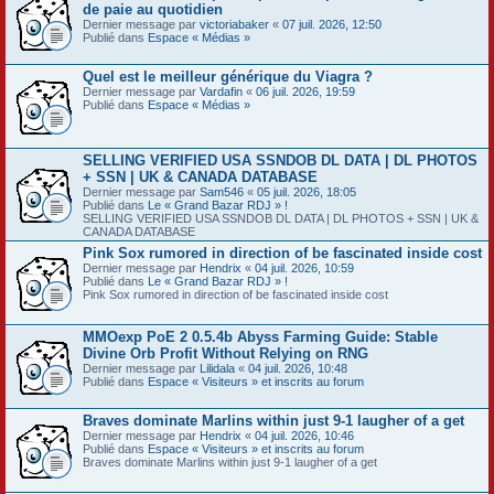
de paie au quotidien
Dernier message par
victoriabaker
«
07 juil. 2026, 12:50
Publié dans
Espace « Médias »
Quel est le meilleur générique du Viagra ?
Dernier message par
Vardafin
«
06 juil. 2026, 19:59
Publié dans
Espace « Médias »
SELLING VERIFIED USA SSNDOB DL DATA | DL PHOTOS
+ SSN | UK & CANADA DATABASE
Dernier message par
Sam546
«
05 juil. 2026, 18:05
Publié dans
Le « Grand Bazar RDJ » !
SELLING VERIFIED USA SSNDOB DL DATA | DL PHOTOS + SSN | UK &
CANADA DATABASE
Pink Sox rumored in direction of be fascinated inside cost
Dernier message par
Hendrix
«
04 juil. 2026, 10:59
Publié dans
Le « Grand Bazar RDJ » !
Pink Sox rumored in direction of be fascinated inside cost
MMOexp PoE 2 0.5.4b Abyss Farming Guide: Stable
Divine Orb Profit Without Relying on RNG
Dernier message par
Lilidala
«
04 juil. 2026, 10:48
Publié dans
Espace « Visiteurs » et inscrits au forum
Braves dominate Marlins within just 9-1 laugher of a get
Dernier message par
Hendrix
«
04 juil. 2026, 10:46
Publié dans
Espace « Visiteurs » et inscrits au forum
Braves dominate Marlins within just 9-1 laugher of a get