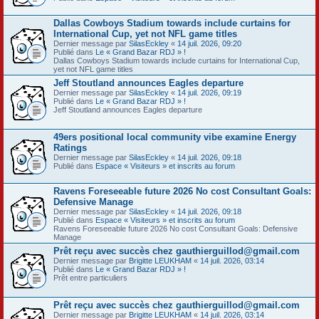
Dallas Cowboys Stadium towards include curtains for
International Cup, yet not NFL game titles
Dernier message par
SilasEckley
«
14 juil. 2026, 09:20
Publié dans
Le « Grand Bazar RDJ » !
Dallas Cowboys Stadium towards include curtains for International Cup,
yet not NFL game titles
Jeff Stoutland announces Eagles departure
Dernier message par
SilasEckley
«
14 juil. 2026, 09:19
Publié dans
Le « Grand Bazar RDJ » !
Jeff Stoutland announces Eagles departure
49ers positional local community vibe examine Energy
Ratings
Dernier message par
SilasEckley
«
14 juil. 2026, 09:18
Publié dans
Espace « Visiteurs » et inscrits au forum
Ravens Foreseeable future 2026 No cost Consultant Goals:
Defensive Manage
Dernier message par
SilasEckley
«
14 juil. 2026, 09:18
Publié dans
Espace « Visiteurs » et inscrits au forum
Ravens Foreseeable future 2026 No cost Consultant Goals: Defensive
Manage
Prêt reçu avec succès chez gauthierguillod@gmail.com
Dernier message par
Brigitte LEUKHAM
«
14 juil. 2026, 03:14
Publié dans
Le « Grand Bazar RDJ » !
Prêt entre particuliers
Prêt reçu avec succès chez gauthierguillod@gmail.com
Dernier message par
Brigitte LEUKHAM
«
14 juil. 2026, 03:14