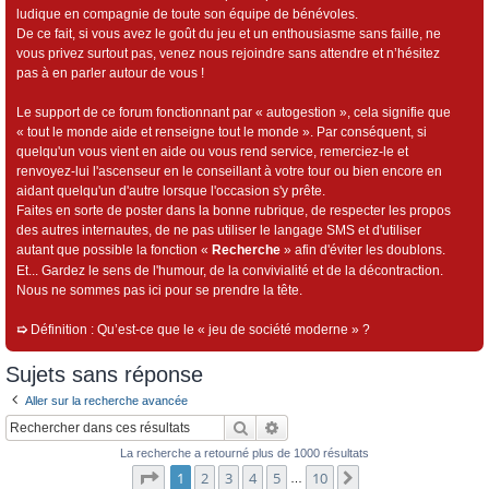
ludique en compagnie de toute son équipe de bénévoles.
De ce fait, si vous avez le goût du jeu et un enthousiasme sans faille, ne
vous privez surtout pas, venez nous rejoindre sans attendre et n’hésitez
pas à en parler autour de vous !
Le support de ce forum fonctionnant par « autogestion », cela signifie que
« tout le monde aide et renseigne tout le monde ». Par conséquent, si
quelqu'un vous vient en aide ou vous rend service, remerciez-le et
renvoyez-lui l'ascenseur en le conseillant à votre tour ou bien encore en
aidant quelqu'un d'autre lorsque l'occasion s'y prête.
Faites en sorte de poster dans la bonne rubrique, de respecter les propos
des autres internautes, de ne pas utiliser le langage SMS et d'utiliser
autant que possible la fonction «
Recherche
» afin d'éviter les doublons.
Et... Gardez le sens de l'humour, de la convivialité et de la décontraction.
Nous ne sommes pas ici pour se prendre la tête.
➯
Définition : Qu’est-ce que le « jeu de société moderne » ?
Sujets sans réponse
Aller sur la recherche avancée
Rechercher
Recherche avancée
La recherche a retourné plus de 1000 résultats
Page
1
sur
10
1
2
3
4
5
10
Suivant
…