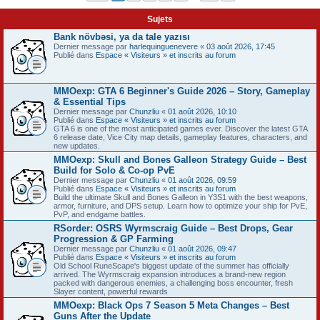
Sujets
Bank növbəsi, ya da tale yazısı
Dernier message par
harlequinguenevere
«
03 août 2026, 17:45
Publié dans
Espace « Visiteurs » et inscrits au forum
MMOexp: GTA 6 Beginner's Guide 2026 – Story, Gameplay
& Essential Tips
Dernier message par
Chunzliu
«
01 août 2026, 10:10
Publié dans
Espace « Visiteurs » et inscrits au forum
GTA 6 is one of the most anticipated games ever. Discover the latest GTA
6 release date, Vice City map details, gameplay features, characters, and
new updates.
MMOexp: Skull and Bones Galleon Strategy Guide – Best
Build for Solo & Co-op PvE
Dernier message par
Chunzliu
«
01 août 2026, 09:59
Publié dans
Espace « Visiteurs » et inscrits au forum
Build the ultimate Skull and Bones Galleon in Y3S1 with the best weapons,
armor, furniture, and DPS setup. Learn how to optimize your ship for PvE,
PvP, and endgame battles.
RSorder: OSRS Wyrmscraig Guide – Best Drops, Gear
Progression & GP Farming
Dernier message par
Chunzliu
«
01 août 2026, 09:47
Publié dans
Espace « Visiteurs » et inscrits au forum
Old School RuneScape's biggest update of the summer has officially
arrived. The Wyrmscraig expansion introduces a brand-new region
packed with dangerous enemies, a challenging boss encounter, fresh
Slayer content, powerful rewards
MMOexp: Black Ops 7 Season 5 Meta Changes – Best
Guns After the Update