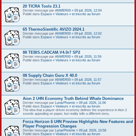
20 TICRA Tools 23.1
Dernier message par
ANWER00
«
09 juil. 2026, 12:04
Publié dans
Espace « Visiteurs » et inscrits au forum
65 ThermoSientific AVIZO 2024.1
Dernier message par
ANWER00
«
09 juil. 2026, 12:02
Publié dans
Espace « Visiteurs » et inscrits au forum
88 TEBIS.CADCAM.V4.0r7 SP2
Dernier message par
ANWER00
«
09 juil. 2026, 11:59
Publié dans
Espace « Visiteurs » et inscrits au forum
08 Supply Chain Guru X 40.0
Dernier message par
ANWER00
«
09 juil. 2026, 11:57
Publié dans
Espace « Visiteurs » et inscrits au forum
Aion 2 U4N Economy Truth Behind Whale Dominance
Dernier message par
LunarPhoenix
«
09 juil. 2026, 11:06
Publié dans
Espace « Visiteurs » et inscrits au forum
The idea that a player-driven economy defines the experience in Aion 2
sounds appealing on paper, but reality tells a different story.
Forza Horizon 6 U4N Preview Highlights New Features and
Player Progression Changes
Dernier message par
LunarPhoenix
«
09 juil. 2026, 10:58
Publié dans
Espace « Visiteurs » et inscrits au forum