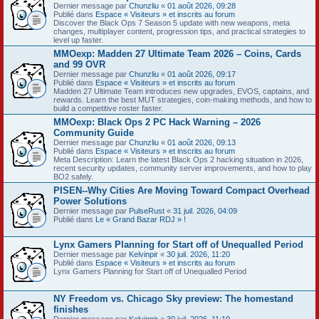
Dernier message par
Chunzliu
«
01 août 2026, 09:28
Publié dans
Espace « Visiteurs » et inscrits au forum
Discover the Black Ops 7 Season 5 update with new weapons, meta
changes, multiplayer content, progression tips, and practical strategies to
level up faster.
MMOexp: Madden 27 Ultimate Team 2026 – Coins, Cards
and 99 OVR
Dernier message par
Chunzliu
«
01 août 2026, 09:17
Publié dans
Espace « Visiteurs » et inscrits au forum
Madden 27 Ultimate Team introduces new upgrades, EVOS, captains, and
rewards. Learn the best MUT strategies, coin-making methods, and how to
build a competitive roster faster.
MMOexp: Black Ops 2 PC Hack Warning – 2026
Community Guide
Dernier message par
Chunzliu
«
01 août 2026, 09:13
Publié dans
Espace « Visiteurs » et inscrits au forum
Meta Description: Learn the latest Black Ops 2 hacking situation in 2026,
recent security updates, community server improvements, and how to play
BO2 safely.
PISEN--Why Cities Are Moving Toward Compact Overhead
Power Solutions
Dernier message par
PulseRust
«
31 juil. 2026, 04:09
Publié dans
Le « Grand Bazar RDJ » !
Lynx Gamers Planning for Start off of Unequalled Period
Dernier message par
Kelvinpir
«
30 juil. 2026, 11:20
Publié dans
Espace « Visiteurs » et inscrits au forum
Lynx Gamers Planning for Start off of Unequalled Period
NY Freedom vs. Chicago Sky preview: The homestand
finishes
Dernier message par
Kelvinpir
«
30 juil. 2026, 11:19