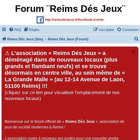
Forum ¨Reims Dés Jeux¨
http://reimsdesjeux.fr/facebook-events
FAQ
Règles
Inscription
Connexion
Reims Dés Jeux (Site)
Reims Dés Jeux (Forum)
⚠
L’association « Reims Dés Jeux » a
déménagé dans de nouveaux locaux (plus
grands et flambant neufs) et se trouve
désormais en centre ville, au sein même de «
La Grande Malle » (au 12-14 Avenue de Laon,
51100 Reims) !!!
(cliquez sur ce lien pour visualiser l'emplacement de nos
nouveaux locaux)
)
Bienvenue sur le forum officiel de «
Reims Dés Jeux
», association de
jeux de société modernes à Reims !
L’association ouvre à nouveau ses portes pour une nouvelle année