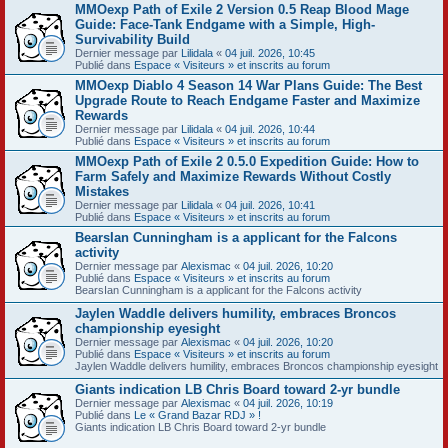
MMOexp Path of Exile 2 Version 0.5 Reap Blood Mage
Guide: Face-Tank Endgame with a Simple, High-
Survivability Build
Dernier message par
Lilidala
«
04 juil. 2026, 10:45
Publié dans
Espace « Visiteurs » et inscrits au forum
MMOexp Diablo 4 Season 14 War Plans Guide: The Best
Upgrade Route to Reach Endgame Faster and Maximize
Rewards
Dernier message par
Lilidala
«
04 juil. 2026, 10:44
Publié dans
Espace « Visiteurs » et inscrits au forum
MMOexp Path of Exile 2 0.5.0 Expedition Guide: How to
Farm Safely and Maximize Rewards Without Costly
Mistakes
Dernier message par
Lilidala
«
04 juil. 2026, 10:41
Publié dans
Espace « Visiteurs » et inscrits au forum
BearsIan Cunningham is a applicant for the Falcons
activity
Dernier message par
Alexismac
«
04 juil. 2026, 10:20
Publié dans
Espace « Visiteurs » et inscrits au forum
BearsIan Cunningham is a applicant for the Falcons activity
Jaylen Waddle delivers humility, embraces Broncos
championship eyesight
Dernier message par
Alexismac
«
04 juil. 2026, 10:20
Publié dans
Espace « Visiteurs » et inscrits au forum
Jaylen Waddle delivers humility, embraces Broncos championship eyesight
Giants indication LB Chris Board toward 2-yr bundle
Dernier message par
Alexismac
«
04 juil. 2026, 10:19
Publié dans
Le « Grand Bazar RDJ » !
Giants indication LB Chris Board toward 2-yr bundle