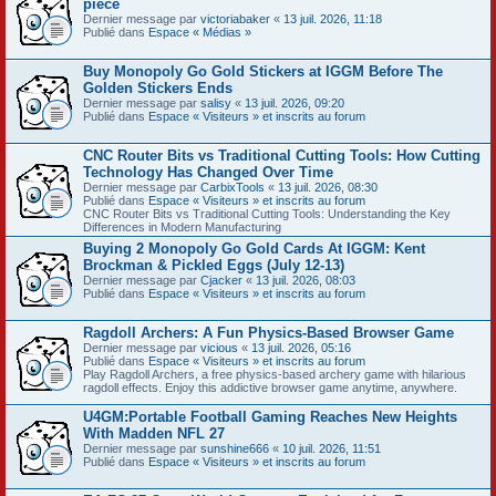
pièce
Dernier message par
victoriabaker
«
13 juil. 2026, 11:18
Publié dans
Espace « Médias »
Buy Monopoly Go Gold Stickers at IGGM Before The
Golden Stickers Ends
Dernier message par
salisy
«
13 juil. 2026, 09:20
Publié dans
Espace « Visiteurs » et inscrits au forum
CNC Router Bits vs Traditional Cutting Tools: How Cutting
Technology Has Changed Over Time
Dernier message par
CarbixTools
«
13 juil. 2026, 08:30
Publié dans
Espace « Visiteurs » et inscrits au forum
CNC Router Bits vs Traditional Cutting Tools: Understanding the Key
Differences in Modern Manufacturing
Buying 2 Monopoly Go Gold Cards At IGGM: Kent
Brockman & Pickled Eggs (July 12-13)
Dernier message par
Cjacker
«
13 juil. 2026, 08:03
Publié dans
Espace « Visiteurs » et inscrits au forum
Ragdoll Archers: A Fun Physics-Based Browser Game
Dernier message par
vicious
«
13 juil. 2026, 05:16
Publié dans
Espace « Visiteurs » et inscrits au forum
Play Ragdoll Archers, a free physics-based archery game with hilarious
ragdoll effects. Enjoy this addictive browser game anytime, anywhere.
U4GM:Portable Football Gaming Reaches New Heights
With Madden NFL 27
Dernier message par
sunshine666
«
10 juil. 2026, 11:51
Publié dans
Espace « Visiteurs » et inscrits au forum