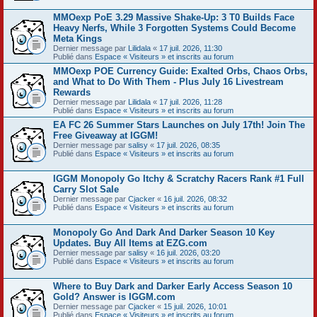
MMOexp PoE 3.29 Massive Shake-Up: 3 T0 Builds Face
Heavy Nerfs, While 3 Forgotten Systems Could Become
Meta Kings
Dernier message par
Lilidala
«
17 juil. 2026, 11:30
Publié dans
Espace « Visiteurs » et inscrits au forum
MMOexp POE Currency Guide: Exalted Orbs, Chaos Orbs,
and What to Do With Them - Plus July 16 Livestream
Rewards
Dernier message par
Lilidala
«
17 juil. 2026, 11:28
Publié dans
Espace « Visiteurs » et inscrits au forum
EA FC 26 Summer Stars Launches on July 17th! Join The
Free Giveaway at IGGM!
Dernier message par
salisy
«
17 juil. 2026, 08:35
Publié dans
Espace « Visiteurs » et inscrits au forum
IGGM Monopoly Go Itchy & Scratchy Racers Rank #1 Full
Carry Slot Sale
Dernier message par
Cjacker
«
16 juil. 2026, 08:32
Publié dans
Espace « Visiteurs » et inscrits au forum
Monopoly Go And Dark And Darker Season 10 Key
Updates. Buy All Items at EZG.com
Dernier message par
salisy
«
16 juil. 2026, 03:20
Publié dans
Espace « Visiteurs » et inscrits au forum
Where to Buy Dark and Darker Early Access Season 10
Gold? Answer is IGGM.com
Dernier message par
Cjacker
«
15 juil. 2026, 10:01
Publié dans
Espace « Visiteurs » et inscrits au forum