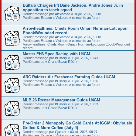
Buffalo Charges lift Dane Jackson, Andre Jones Jr. in
opposition to teach squad
Dernier message par
Alexismac
«
04 juil. 2026, 10:18
Publié dans
Espace « Visiteurs » et inscrits au forum
Arrowheadlines: Chiefs Room Omarr Norman-Lott upon
Ebook/Wounded record
Dernier message par
Alexismac
«
04 juil. 2026, 10:18
Publié dans
Espace « Visiteurs » et inscrits au forum
Arrowheadlines: Chiefs Room Omarr Norman-Lott upon Ebook/Wounded
record
Master FH6 Spec Racing with U4GM
Dernier message par
Blustery
«
03 juil. 2026, 10:43
Publié dans
Le « Grand Bazar RDJ » !
ARC Raiders Air Freshener Farming Guide U4GM
Dernier message par
Blustery
«
03 juil. 2026, 10:36
Publié dans
Espace « Visiteurs » et inscrits au forum
MLB 26 Roster Management Guide U4GM
Dernier message par
Blustery
«
03 juil. 2026, 10:33
Publié dans
Le « Grand Bazar RDJ » !
Pre-Order 2 Monopoly Go Gold Cards At IGGM: Obviously
Grilled & More Coffee (July 4)
Dernier message par
Cjacker
«
03 juil. 2026, 09:27
Publié dans
Espace « Visiteurs » et inscrits au forum