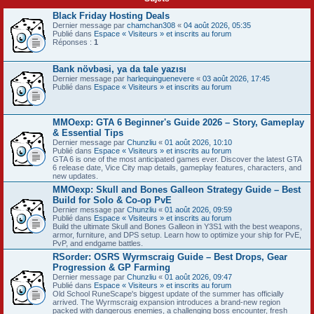
Black Friday Hosting Deals
Dernier message par
chamchan308
«
04 août 2026, 05:35
Publié dans
Espace « Visiteurs » et inscrits au forum
Réponses :
1
Bank növbəsi, ya da tale yazısı
Dernier message par
harlequinguenevere
«
03 août 2026, 17:45
Publié dans
Espace « Visiteurs » et inscrits au forum
MMOexp: GTA 6 Beginner's Guide 2026 – Story, Gameplay
& Essential Tips
Dernier message par
Chunzliu
«
01 août 2026, 10:10
Publié dans
Espace « Visiteurs » et inscrits au forum
GTA 6 is one of the most anticipated games ever. Discover the latest GTA
6 release date, Vice City map details, gameplay features, characters, and
new updates.
MMOexp: Skull and Bones Galleon Strategy Guide – Best
Build for Solo & Co-op PvE
Dernier message par
Chunzliu
«
01 août 2026, 09:59
Publié dans
Espace « Visiteurs » et inscrits au forum
Build the ultimate Skull and Bones Galleon in Y3S1 with the best weapons,
armor, furniture, and DPS setup. Learn how to optimize your ship for PvE,
PvP, and endgame battles.
RSorder: OSRS Wyrmscraig Guide – Best Drops, Gear
Progression & GP Farming
Dernier message par
Chunzliu
«
01 août 2026, 09:47
Publié dans
Espace « Visiteurs » et inscrits au forum
Old School RuneScape's biggest update of the summer has officially
arrived. The Wyrmscraig expansion introduces a brand-new region
packed with dangerous enemies, a challenging boss encounter, fresh