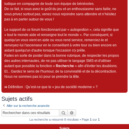
ludique en compagnie de toute son équipe de bénévoles.
De ce fait, si vous avez le goût du jeu et un enthousiasme sans faille, ne
vous privez surtout pas, venez nous rejoindre sans attendre et n’hésitez
pas à en parler autour de vous !
Le support de ce forum fonctionnant par « autogestion », cela signifie que
« tout le monde aide et renseigne tout le monde ». Par conséquent, si
quelqu'un vous vient en aide ou vous rend service, remerciez-le et
renvoyez-lui l'ascenseur en le conseillant à votre tour ou bien encore en
aidant quelqu'un d'autre lorsque l'occasion s'y prête.
Faites en sorte de poster dans la bonne rubrique, de respecter les propos
des autres internautes, de ne pas utiliser le langage SMS et d'utiliser
autant que possible la fonction «
Recherche
» afin d'éviter les doublons.
Et... Gardez le sens de l'humour, de la convivialité et de la décontraction.
Nous ne sommes pas ici pour se prendre la tête.
➯
Définition : Qu’est-ce que le « jeu de société moderne » ?
Sujets actifs
Aller sur la recherche avancée
Rechercher
Recherche avancée
La recherche a retourné 8 résultats • Page
1
sur
1
Sujets