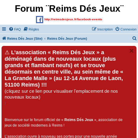
Forum ¨Reims Dés Jeux¨
http://reimsdesjeux.fr/facebook-events
FAQ
Règles
Inscription
Connexion
Reims Dés Jeux (Site)
Reims Dés Jeux (Forum)
⚠
L’association « Reims Dés Jeux » a
déménagé dans de nouveaux locaux (plus
grands et flambant neufs) et se trouve
désormais en centre ville, au sein même de «
La Grande Malle » (au 12-14 Avenue de Laon,
51100 Reims) !!!
(cliquez sur ce lien pour visualiser l'emplacement de nos
nouveaux locaux)
)
Bienvenue sur le forum officiel de «
Reims Dés Jeux
», association de
jeux de société modernes à Reims !
L’association ouvre à nouveau ses portes pour une nouvelle année