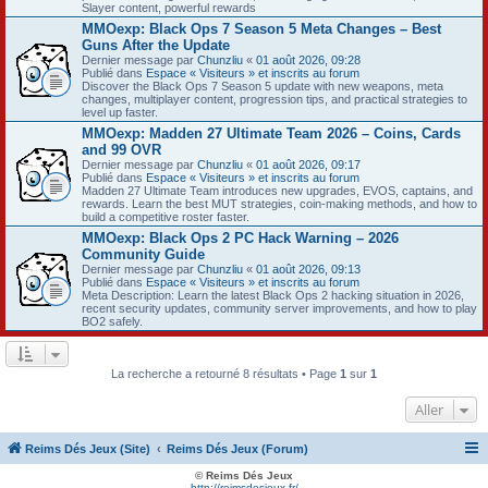
Slayer content, powerful rewards
MMOexp: Black Ops 7 Season 5 Meta Changes – Best
Guns After the Update
Dernier message par
Chunzliu
«
01 août 2026, 09:28
Publié dans
Espace « Visiteurs » et inscrits au forum
Discover the Black Ops 7 Season 5 update with new weapons, meta
changes, multiplayer content, progression tips, and practical strategies to
level up faster.
MMOexp: Madden 27 Ultimate Team 2026 – Coins, Cards
and 99 OVR
Dernier message par
Chunzliu
«
01 août 2026, 09:17
Publié dans
Espace « Visiteurs » et inscrits au forum
Madden 27 Ultimate Team introduces new upgrades, EVOS, captains, and
rewards. Learn the best MUT strategies, coin-making methods, and how to
build a competitive roster faster.
MMOexp: Black Ops 2 PC Hack Warning – 2026
Community Guide
Dernier message par
Chunzliu
«
01 août 2026, 09:13
Publié dans
Espace « Visiteurs » et inscrits au forum
Meta Description: Learn the latest Black Ops 2 hacking situation in 2026,
recent security updates, community server improvements, and how to play
BO2 safely.
La recherche a retourné 8 résultats • Page
1
sur
1
Aller
Reims Dés Jeux (Site)
Reims Dés Jeux (Forum)
© Reims Dés Jeux
http://reimsdesjeux.fr/