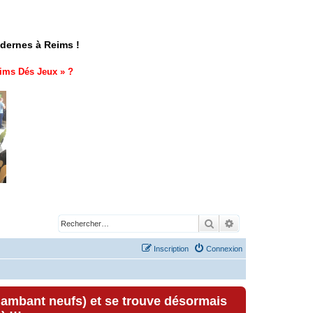
odernes à Reims !
ims Dés Jeux
» ?
Rechercher
Recherche avancé
Inscription
Connexion
lambant neufs) et se trouve désormais