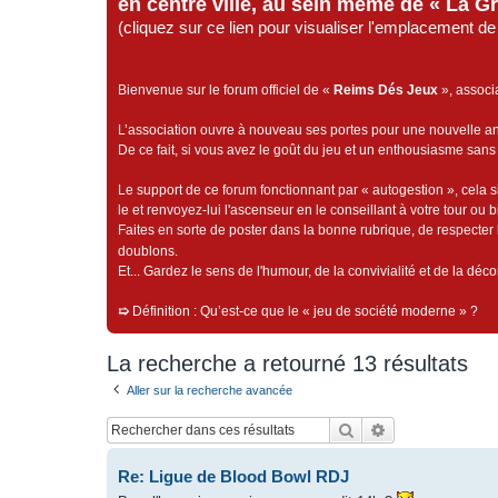
en centre ville, au sein même de « La G
(cliquez sur ce lien pour visualiser l'emplacement 
Bienvenue sur le forum officiel de «
Reims Dés Jeux
», associ
L’association ouvre à nouveau ses portes pour une nouvelle 
De ce fait, si vous avez le goût du jeu et un enthousiasme sans 
Le support de ce forum fonctionnant par « autogestion », cela s
le et renvoyez-lui l'ascenseur en le conseillant à votre tour ou 
Faites en sorte de poster dans la bonne rubrique, de respecter l
doublons.
Et... Gardez le sens de l'humour, de la convivialité et de la dé
➯
Définition : Qu’est-ce que le « jeu de société moderne » ?
La recherche a retourné 13 résultats
Aller sur la recherche avancée
Rechercher
Recherche avan
Re: Ligue de Blood Bowl RDJ