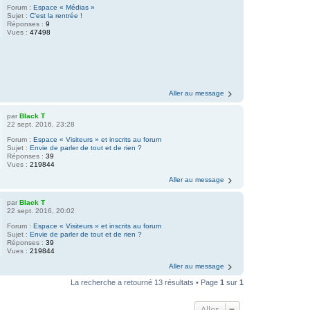
Forum :
Espace « Médias »
Sujet :
C'est la rentrée !
Réponses :
9
Vues :
47498
Aller au message
par
Black T
22 sept. 2016, 23:28
Forum :
Espace « Visiteurs » et inscrits au forum
Sujet :
Envie de parler de tout et de rien ?
Réponses :
39
Vues :
219844
Aller au message
par
Black T
22 sept. 2016, 20:02
Forum :
Espace « Visiteurs » et inscrits au forum
Sujet :
Envie de parler de tout et de rien ?
Réponses :
39
Vues :
219844
Aller au message
La recherche a retourné 13 résultats • Page
1
sur
1
Aller