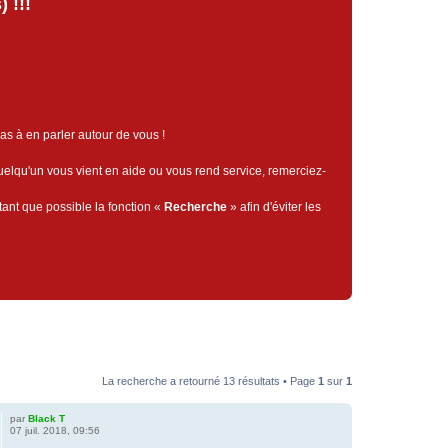
 !!!
pas à en parler autour de vous !
quelqu'un vous vient en aide ou vous rend service, remerciez-
tant que possible la fonction «
Recherche
» afin d'éviter les
La recherche a retourné 13 résultats • Page
1
sur
1
par
Black T
07 juil. 2018, 09:56