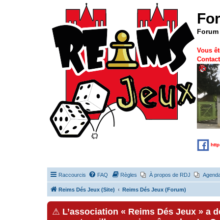
Fo
Forum 
Vous êt
Contact
htt
Raccourcis
FAQ
Règles
À propos de RDJ
Agend
Reims Dés Jeux (Site)
Reims Dés Jeux (Forum)
⚠
L’association « Reims Dés Jeux » a 