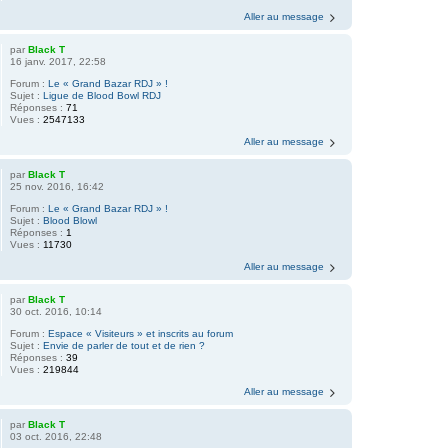
Aller au message
par
Black T
16 janv. 2017, 22:58
Forum :
Le « Grand Bazar RDJ » !
Sujet :
Ligue de Blood Bowl RDJ
Réponses :
71
Vues :
2547133
Aller au message
par
Black T
25 nov. 2016, 16:42
Forum :
Le « Grand Bazar RDJ » !
Sujet :
Blood Blowl
Réponses :
1
Vues :
11730
Aller au message
par
Black T
30 oct. 2016, 10:14
Forum :
Espace « Visiteurs » et inscrits au forum
Sujet :
Envie de parler de tout et de rien ?
Réponses :
39
Vues :
219844
Aller au message
par
Black T
03 oct. 2016, 22:48