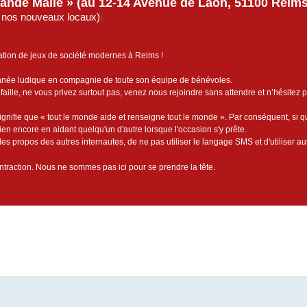
rande Malle » (au 12-14 Avenue de Laon, 51100 Reims)
de nos nouveaux locaux)
)
ation de jeux de société modernes à Reims !
année ludique en compagnie de toute son équipe de bénévoles.
faille, ne vous privez surtout pas, venez nous rejoindre sans attendre et n’hésitez 
ignifie que « tout le monde aide et renseigne tout le monde ». Par conséquent, si 
bien encore en aidant quelqu'un d'autre lorsque l'occasion s'y prête.
es propos des autres internautes, de ne pas utiliser le langage SMS et d'utiliser au
contraction. Nous ne sommes pas ici pour se prendre la tête.
cée