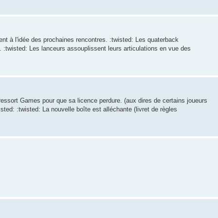
ent à l'idée des prochaines rencontres. :twisted: Les quaterback
ns. :twisted: Les lanceurs assouplissent leurs articulations en vue des
e ressort Games pour que sa licence perdure. (aux dires de certains joueurs
twisted: :twisted: La nouvelle boîte est alléchante (livret de règles