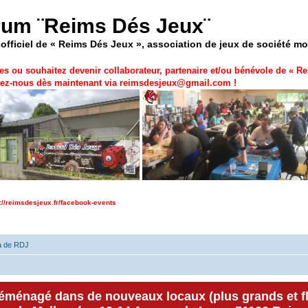
rum ¨Reims Dés Jeux¨
officiel de « Reims Dés Jeux », association de jeux de société m
es ou souhaitez devenir collaborateur, partenaire et/ou bénévole de «
Re
ez-nous dès maintenant via
reimsdesjeux@gmail.com
!
p://reimsdesjeux.fr/facebook-events
a de RDJ
déménagé dans de nouveaux locaux (plus grands et f