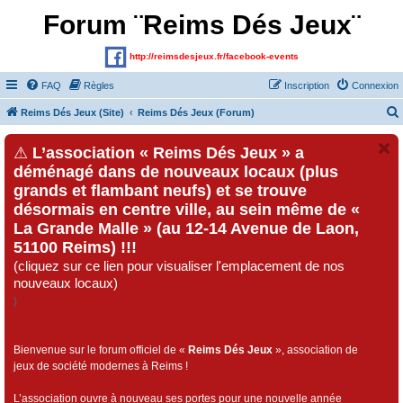
Forum ¨Reims Dés Jeux¨
http://reimsdesjeux.fr/facebook-events
FAQ
Règles
Inscription
Connexion
Reims Dés Jeux (Site)
Reims Dés Jeux (Forum)
⚠
L’association « Reims Dés Jeux » a
déménagé dans de nouveaux locaux (plus
grands et flambant neufs) et se trouve
désormais en centre ville, au sein même de «
La Grande Malle » (au 12-14 Avenue de Laon,
51100 Reims) !!!
(cliquez sur ce lien pour visualiser l'emplacement de nos
nouveaux locaux)
)
Bienvenue sur le forum officiel de «
Reims Dés Jeux
», association de
jeux de société modernes à Reims !
L’association ouvre à nouveau ses portes pour une nouvelle année