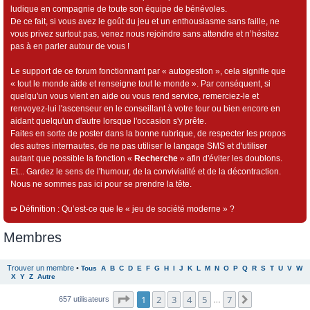
ludique en compagnie de toute son équipe de bénévoles.
De ce fait, si vous avez le goût du jeu et un enthousiasme sans faille, ne
vous privez surtout pas, venez nous rejoindre sans attendre et n’hésitez
pas à en parler autour de vous !
Le support de ce forum fonctionnant par « autogestion », cela signifie que
« tout le monde aide et renseigne tout le monde ». Par conséquent, si
quelqu'un vous vient en aide ou vous rend service, remerciez-le et
renvoyez-lui l'ascenseur en le conseillant à votre tour ou bien encore en
aidant quelqu'un d'autre lorsque l'occasion s'y prête.
Faites en sorte de poster dans la bonne rubrique, de respecter les propos
des autres internautes, de ne pas utiliser le langage SMS et d'utiliser
autant que possible la fonction «
Recherche
» afin d'éviter les doublons.
Et... Gardez le sens de l'humour, de la convivialité et de la décontraction.
Nous ne sommes pas ici pour se prendre la tête.
➯
Définition : Qu’est-ce que le « jeu de société moderne » ?
Membres
Trouver un membre
•
Tous
A
B
C
D
E
F
G
H
I
J
K
L
M
N
O
P
Q
R
S
T
U
V
W
X
Y
Z
Autre
Page
1
sur
7
1
2
3
4
5
7
Suivant
657 utilisateurs
…