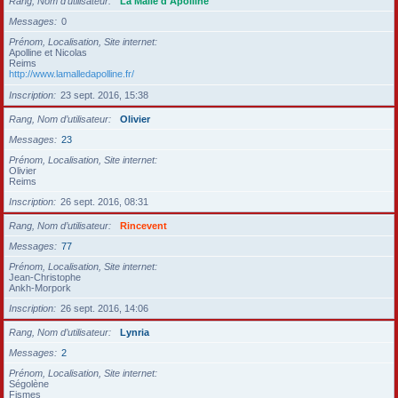
Rang, Nom d’utilisateur
La Malle d'Apolline
Messages
0
Prénom, Localisation, Site internet
Apolline et Nicolas
Reims
http://www.lamalledapolline.fr/
Inscription
23 sept. 2016, 15:38
Rang, Nom d’utilisateur
Olivier
Messages
23
Prénom, Localisation, Site internet
Olivier
Reims
Inscription
26 sept. 2016, 08:31
Rang, Nom d’utilisateur
Rincevent
Messages
77
Prénom, Localisation, Site internet
Jean-Christophe
Ankh-Morpork
Inscription
26 sept. 2016, 14:06
Rang, Nom d’utilisateur
Lynria
Messages
2
Prénom, Localisation, Site internet
Ségolène
Fismes