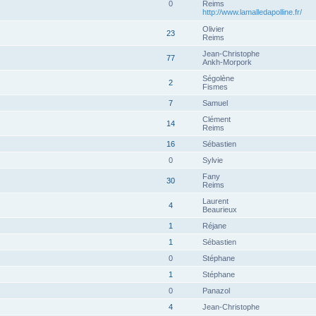
0
Reims
http://www.lamalledapolline.fr/
Olivier
23
Reims
Jean-Christophe
77
Ankh-Morpork
Ségolène
2
Fismes
7
Samuel
Clément
14
Reims
16
Sébastien
0
Sylvie
Fany
30
Reims
Laurent
4
Beaurieux
1
Réjane
1
Sébastien
0
Stéphane
1
Stéphane
0
Panazol
4
Jean-Christophe