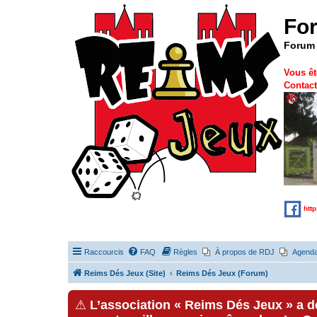
Fo
Forum 
Vous êt
Contact
htt
Raccourcis
FAQ
Règles
À propos de RDJ
Agend
Reims Dés Jeux (Site)
Reims Dés Jeux (Forum)
⚠
L’association « Reims Dés Jeux » a 