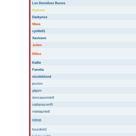
Les Dernières Runes
Guizmo
Darkynox
Miwa
cyrille51
Xavixavo
Julien
Rélos
Kallie
Fanelia
nicoleblond
jeuxloo
gilgam
duncaaureole8
saldanazoe45
mdelajunte8
RBNB
bourdin62