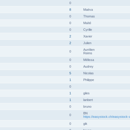
0
8
Maëva
0
Thomas
0
Maïté
0
Cyrille
2
Xavier
2
Julien
Aurélien
0
Reims
0
Mélissa
0
Audrey
5
Nicolas
1
Philippe
0
1
giles
1
lanbert
0
bruno
BN
0
https://easystock.ch/easystock-ac
0
gik