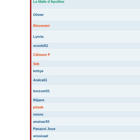
La Malle d'Apolline
Olivier
Rincevent
Lynria
scoobi51
Clément P
Seb
Inthye
Aralca51
burzum51
Réjane
ptiseb
totoro
anaisac93
Panazol Joue
wissicael