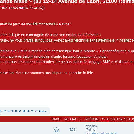
rande Malle » (au 12-14 Avenue de Laon, 51100 Reims)
de nos nouveaux locaux)
)
ation de jeux de société modernes à Reims !
année ludique en compagnie de toute son équipe de bénévoles.
faille, ne vous privez surtout pas, venez nous rejoindre sans attendre et n’hésitez 
ignifie que « tout le monde aide et renseigne tout le monde ». Par conséquent, si 
bien encore en aidant quelqu'un d'autre lorsque l'occasion s'y prête.
es propos des autres internautes, de ne pas utiliser le langage SMS et d'utiliser au
contraction. Nous ne sommes pas ici pour se prendre la tête.
Q
R
S
T
U
V
W
X
Y
Z
Autre
RANG
MESSAGES
PRÉNOM, LOCALISATION, SITE 
Yannick
623
Reims
http://reimsdesjeux.fr/