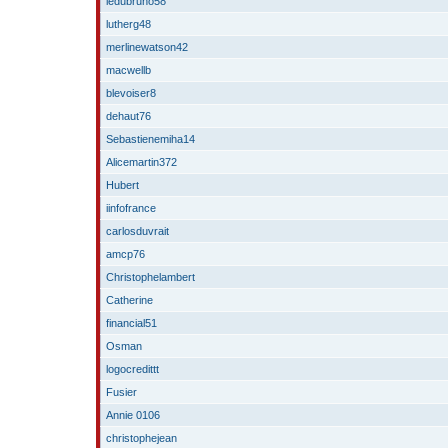
ledubruno58
lutherg48
merlinewatson42
macwellb
blevoiser8
dehaut76
Sebastienemiha14
Alicemartin372
Hubert
iinfofrance
carlosduvrait
amcp76
Christophelambert
Catherine
financial51
Osman
logocredittt
Fusier
Annie 0106
christophejean