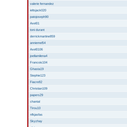
valerie fernandez
ieltsjack020
patojoseph90
Axel01
toni durant
derrickmartine859
anniemel54
Axel0106
joellamilena4
Francois104
Ghasta19
Stephie123
Fiacre82
Christian109
papers29
chantal
Tirou10
nfkjasfas
Skyzhay