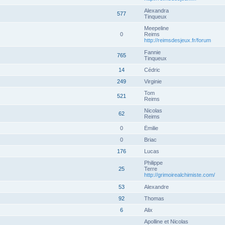
Alexandra
577
Tinqueux
Meepeline
0
Reims
http://reimsdesjeux.fr/forum
Fannie
765
Tinqueux
14
Cédric
249
Virginie
Tom
521
Reims
Nicolas
62
Reims
0
Émilie
0
Briac
176
Lucas
Philippe
25
Terre
http://grimoirealchimiste.com/
53
Alexandre
92
Thomas
6
Alix
Apolline et Nicolas