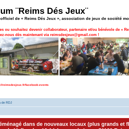
rum ¨Reims Dés Jeux¨
officiel de « Reims Dés Jeux », association de jeux de société m
es ou souhaitez devenir collaborateur, partenaire et/ou bénévole de «
Re
ez-nous dès maintenant via
reimsdesjeux@gmail.com
!
p://reimsdesjeux.fr/facebook-events
a de RDJ
déménagé dans de nouveaux locaux (plus grands et f