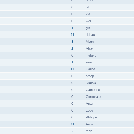
0
bruno
0
bik
0
kio
0
well
1
gik
11
dehaut
3
Miami
2
Alice
0
Hubert
1
eeec
17
Carlos
0
amcp
0
Dubois
0
Catherine
0
Corporate
0
Anton
0
Logo
0
Philippe
11
Annie
2
tech