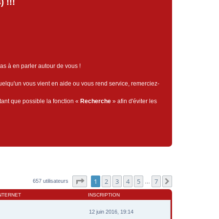
 !!!
pas à en parler autour de vous !
quelqu'un vous vient en aide ou vous rend service, remerciez-
tant que possible la fonction «
Recherche
» afin d'éviter les
Page
1
sur
7
1
2
3
4
5
7
Suivant
657 utilisateurs
…
INTERNET
INSCRIPTION
12 juin 2016, 19:14