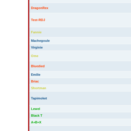
DragonRex
Test-RDJ
Fannie
Machegoule
Virginie
Ome
Bluedied
Emilie
Briac
Shortman
Tapimoket
Lewel
Black T
A+B=X