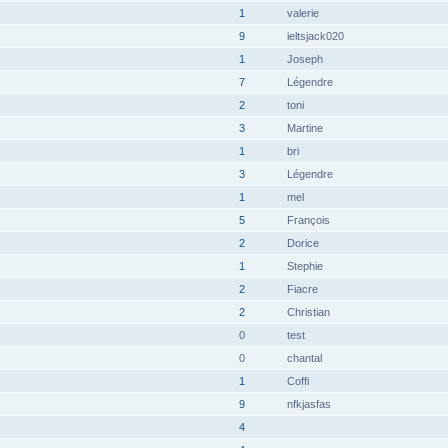
1
valerie
9
ieltsjack020
1
Joseph
7
Légendre
2
toni
3
Martine
1
bri
3
Légendre
1
mel
5
François
2
Dorice
1
Stephie
2
Fiacre
2
Christian
0
test
0
chantal
1
Coffi
9
nfkjasfas
4