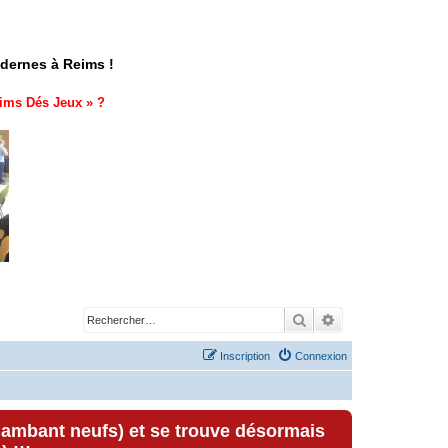
odernes à Reims !
ims Dés Jeux
» ?
Rechercher
Recherche avancé
Inscription
Connexion
lambant neufs) et se trouve désormais