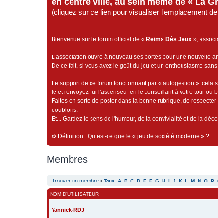
en centre ville, au sein même de « La G
(cliquez sur ce lien pour visualiser l'emplacement 
Bienvenue sur le forum officiel de «
Reims Dés Jeux
», associ
L’association ouvre à nouveau ses portes pour une nouvelle 
De ce fait, si vous avez le goût du jeu et un enthousiasme sans 
Le support de ce forum fonctionnant par « autogestion », cela s
le et renvoyez-lui l'ascenseur en le conseillant à votre tour ou 
Faites en sorte de poster dans la bonne rubrique, de respecter l
doublons.
Et... Gardez le sens de l'humour, de la convivialité et de la dé
➯
Définition : Qu’est-ce que le « jeu de société moderne » ?
Membres
Trouver un membre
•
Tous
A
B
C
D
E
F
G
H
I
J
K
L
M
N
O
P
NOM D’UTILISATEUR
Yannick-RDJ