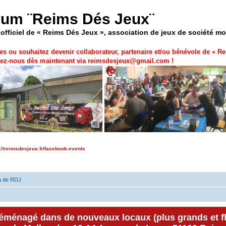
rum ¨Reims Dés Jeux¨
officiel de « Reims Dés Jeux », association de jeux de société m
es ou souhaitez devenir collaborateur, partenaire et/ou bénévole de «
Re
ez-nous dès maintenant via
reimsdesjeux@gmail.com
!
p://reimsdesjeux.fr/facebook-events
a de RDJ
déménagé dans de nouveaux locaux (plus grands et f