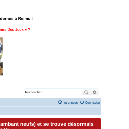
odernes à Reims !
ims Dés Jeux
» ?
Rechercher
Recherche avancé
Inscription
Connexion
lambant neufs) et se trouve désormais