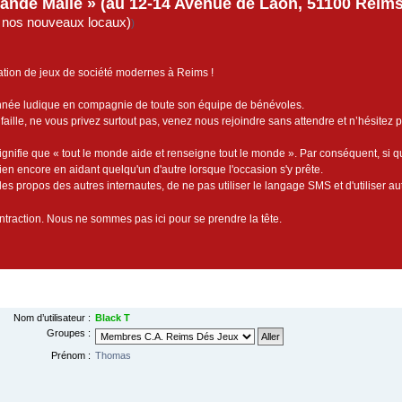
rande Malle » (au 12-14 Avenue de Laon, 51100 Reims)
de nos nouveaux locaux)
)
ation de jeux de société modernes à Reims !
année ludique en compagnie de toute son équipe de bénévoles.
faille, ne vous privez surtout pas, venez nous rejoindre sans attendre et n’hésitez 
ignifie que « tout le monde aide et renseigne tout le monde ». Par conséquent, si 
bien encore en aidant quelqu'un d'autre lorsque l'occasion s'y prête.
es propos des autres internautes, de ne pas utiliser le langage SMS et d'utiliser au
contraction. Nous ne sommes pas ici pour se prendre la tête.
Nom d’utilisateur :
Black T
Groupes :
Prénom :
Thomas