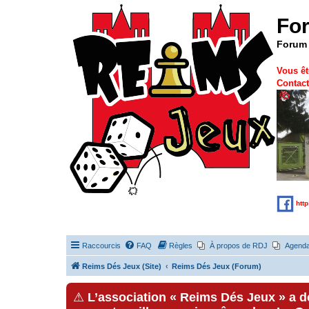
Fo
Forum 
Vous êt
Contact
htt
Raccourcis
FAQ
Règles
À propos de RDJ
Agend
Reims Dés Jeux (Site)
Reims Dés Jeux (Forum)
⚠
L’association « Reims Dés Jeux » a 